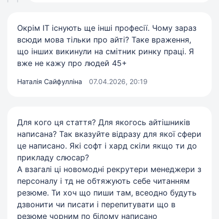
Окрім IT існують ще інші професії. Чому зараз
всюди мова тільки про айті? Таке враження,
що інших викинули на смітник ринку праці. Я
вже не кажу про людей 45+
Наталія Сайфулліна
07.04.2026, 20:19
Для кого ця стаття? Для якогось айтішників
написана? Так вказуйте відразу для якої сфери
це написано. Які софт і хард скіли якщо ти до
прикладу слюсар?
А взагалі ці новомодні рекрутери менеджери з
персоналу і тд не обтяжують себе читанням
резюме. Ти хоч що пиши там, всеодно будуть
дзвонити чи писати і перепитувати що в
резюме чорним по білому написано