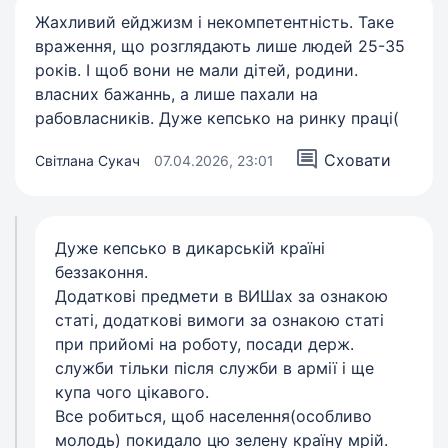
Жахливий ейджизм і некомпетентність. Таке
враження, що розглядають лише людей 25-35
років. І щоб вони не мали дітей, родини.
власних бажаннь, а лише пахали на
рабовласників. Дуже кепсько на ринку праці(
Сховати
Світлана Сукач
07.04.2026, 23:01
Дуже кепсько в дикарській країні
беззаконня.
Додаткові предмети в ВИШах за ознакою
статі, додаткові вимоги за ознакою статі
при прийомі на роботу, посади держ.
служби тільки після служби в армії і ще
купа чого цікавого.
Все робиться, щоб населення(особливо
молодь) покидало цю зелену країну мрій.