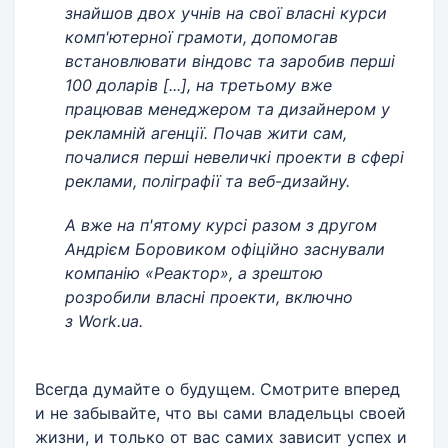
знайшов двох учнів на свої власні курси
комп'ютерної грамоти, допомогав
встановлювати віндовс та заробив перші
100 доларів [...], на третьому вже
працював менеджером та дизайнером у
рекламній агенції. Почав жити сам,
почалися перші невеличкі проекти в сфері
реклами, поліграфії та веб-дизайну.
А вже на п'ятому курсі разом з другом
Андрієм Боровиком офіційно заснували
компанію «Реактор», а зрештою
розробили власні проекти, включно
з Work.ua.
Всегда думайте о будущем. Смотрите вперед
и не забывайте, что вы сами владельцы своей
жизни, и только от вас самих зависит успех и