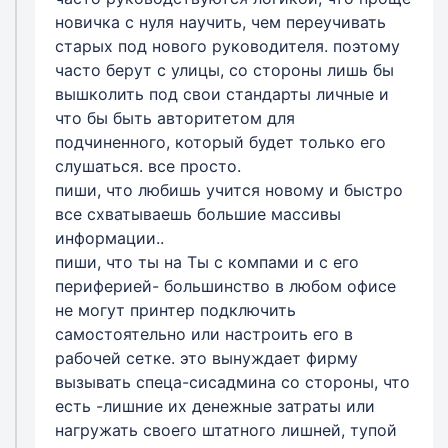
новичка с нуля научить, чем переучивать
старых под нового руководителя. поэтому
часто берут с улицы, со стороны лишь бы
вышколить под свои стандарты личные и
что бы быть авторитетом для
подчиненного, который будет только его
слушаться. все просто.
пиши, что любишь учится новому и быстро
все схватываешь большие массивы
информации..
пиши, что ты на Ты с компами и с его
периферией- большинство в любом офисе
не могут принтер подключить
самостоятельно или настроить его в
рабочей сетке. это вынуждает фирму
вызывать спеца-сисадмина со стороны, что
есть -лишние их денежные затраты или
нагружать своего штатного лишней, тупой