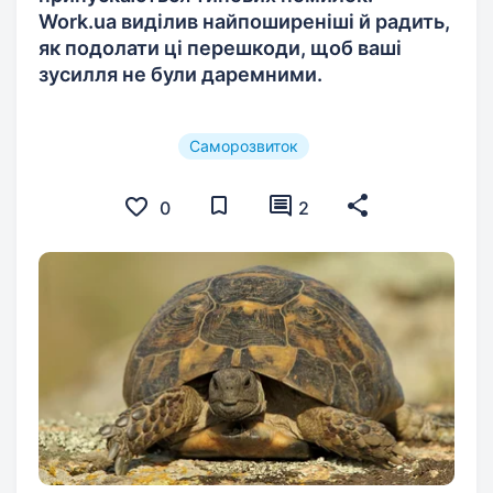
Work.ua виділив найпоширеніші й радить,
як подолати ці перешкоди, щоб ваші
зусилля не були даремними.
Саморозвиток
0
2