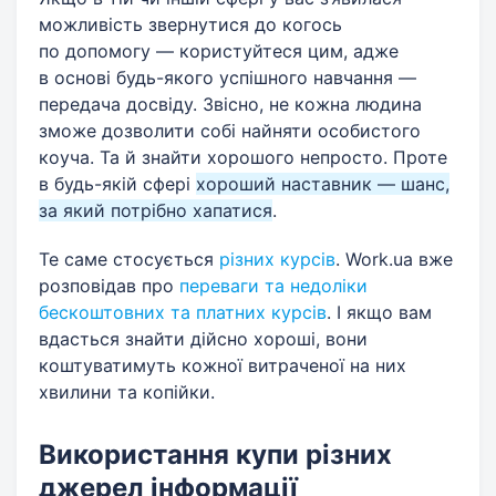
можливість звернутися до когось
по допомогу — користуйтеся цим, адже
в основі будь-якого успішного навчання —
передача досвіду. Звісно, не кожна людина
зможе дозволити собі найняти особистого
коуча. Та й знайти хорошого непросто. Проте
в будь-якій сфері
хороший наставник — шанс,
за який потрібно хапатися
.
Те саме стосується
різних курсів
. Work.ua вже
розповідав про
переваги та недоліки
бескоштовних та платних курсів
. І якщо вам
вдасться знайти дійсно хороші, вони
коштуватимуть кожної витраченої на них
хвилини та копійки.
Використання купи різних
джерел інформації