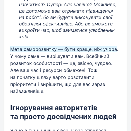
навчитися? Супер! Але навіщо? Можливо,
це допоможе вам отримати підвищення
на роботі, бо ви будете виконувати свої
обов’язки ефективніше. Або ви зможете
викроїти час, щоб займатися улюбленим
хобі.
Мета саморозвитку — бути краще, ніж учора
.
У чому саме — вирішувати вам. Всебічний
розвиток особистості — це, звісно, чудово.
Але ваш час і ресурси обмежені. Тож
на початку шляху варто розставити
пріоритети і вирішити, що для вас зараз
найважливіше.
Ігнорування авторитетів
та просто досвідчених людей
Якщо в тій чи іншій сфері у вас з’явилася