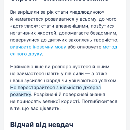
Ви вирішили за рік стати «надлюдиною»
й намагаєтеся розвиватися у всьому, до чого
«дотяглися»: стати впевненішими, позбутися
негативних якостей, допомагаєте бездомним,
повернулися до дитячих захоплень творчістю,
вивчаєте іноземну мову
або опновуєте
метод
сліпого друку
.
Найімовірніше ви розпорошуєтеся й нічим
не займаєтеся навіть у пів сили — а отже
і ваші зусилля навряд чи увінчаються успіхом.
Не перестарайтеся з кількістю джерел
розвитку
. Розрізнені й поверхневі знання
не приносять великої користі. Поглиблюйтеся
в те, що вас цікавить.
Відчай від невдач