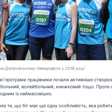
на Дніпровському півмарафоні у 2018 році.
ієї програми працівники почали активніше створюв
утбольний, волейбольний, книжковий тощо. Проте 
 одним із наймасовіших.
з те, що біг має ще одну особливість, яка робит