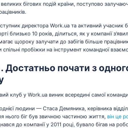
великих бігових подій країни, поступово залучаюч
рацівників.
аступник директора Work.ua та активний учасник б
рті близько 10 років, ділиться, як у компанії з’яви
магає щороку залучати до забігів більше працівник
и спільні пробіжки на інструмент командної взаємо
. Достатньо почати з одног
у
овий клуб у Work.ua виник всередині самої команди
однієї людини — Стаса Демяника, керівника відділ
ля нього біг був звичною частиною життя,
він це 
ався до компанії у 2011 році, бувало бігав на робо