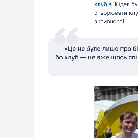
клубів
. Її ідея
створювати клу
активності.
«Це не було лише про б
бо клуб — це вже щось спі