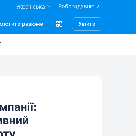
Роботодавцю
Українська
містити
резюме
Увійти
ї
мпанії:
ивний
оту