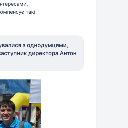
інтересами,
омпенсує такі
нувалися з однодумцями,
 заступник директора Антон