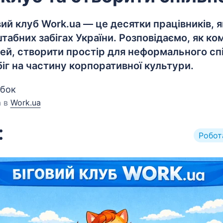
вий клуб Work.ua — це десятки працівників, я
табних забігах України. Розповідаємо, як ко
ей, створити простір для неформального спі
іг на частину корпоративної культури.
обок
а в
Work.ua
Робот