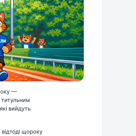
 року —
в титульним
 які вийдуть
і відтоді щороку