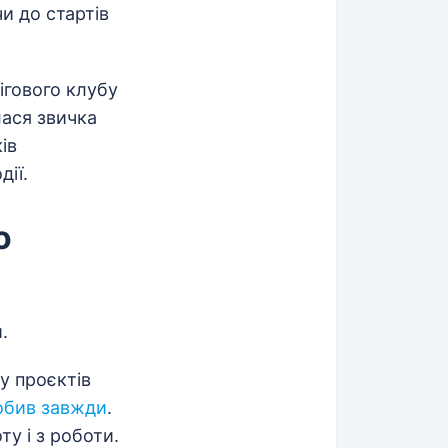
и до стартів
ігового клубу
лася звичка
ів
дії.
о
.
у проєктів
робив завжди
.
ту і з роботи.