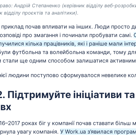
право:
Андрій Степаненко (керівник відділу веб-розробк
 відділу проєктів та аналітики).
приклад почав впливати на інших. Люди просто ди
розповіді про змагання і починали пробувати самі.
училися кілька працівників, які і раніше мали інте
 були футбольна та волейбольна команди, тому дл
 стали ще одним способом залишатися активним
ієї людини поступово сформувалося невелике коло
. Підтримуйте ініціативи т
овх
6–2017 роках біг у компанії почав ставати більш
вернула увагу компанія.
У Work.ua з’явилася програ