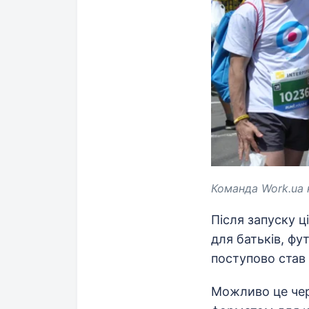
Команда Work.ua 
Після запуску ц
для батьків, ф
поступово став
Можливо це чере