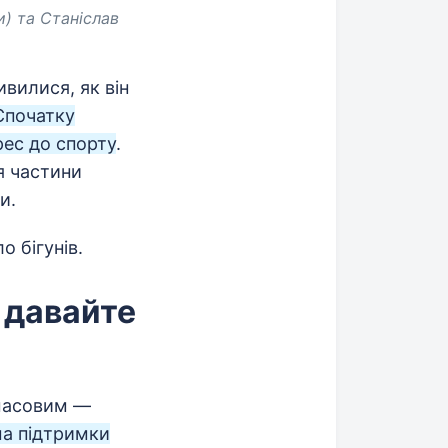
и) та
Станіслав
вилися, як він
Спочатку
рес до спорту
.
я частини
и.
 бігунів.
а давайте
 масовим —
ма підтримки