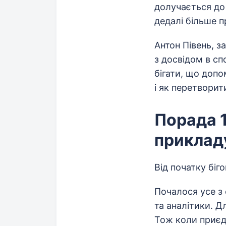
долучається до 
дедалі більше п
Антон Півень, з
з досвідом в спо
бігати, що допо
і як перетворит
Порада 1
приклад
Від початку біг
Почалося усе з 
та аналітики. Д
Тож коли приєдн