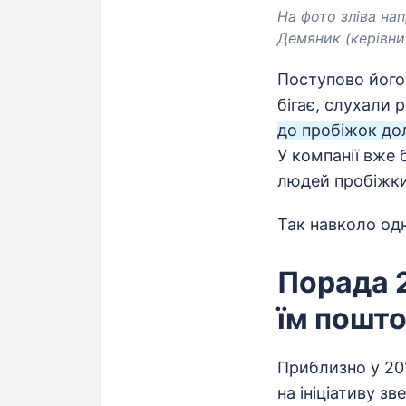
На фото зліва на
Демяник (керівник
Поступово його 
бігає, слухали 
до пробіжок дол
У компанії вже
людей пробіжки
Так навколо одн
Порада 2
їм пошт
Приблизно у 201
на ініціативу з