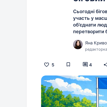
Сьогодні біго
участь у масш
об’єднати люд
перетворити б
Яна Крив
редакторк
5
4