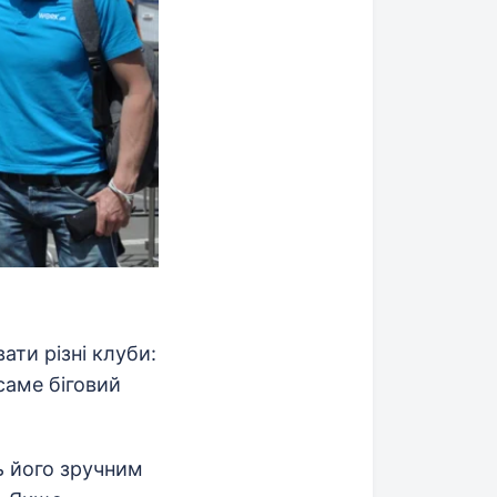
ати різні клуби:
саме біговий
ь його зручним