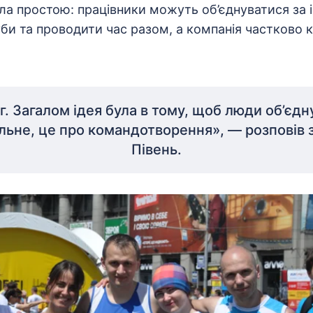
 була простою: працівники можуть об’єднуватися за 
би та проводити час разом, а компанія частково к
іг. Загалом ідея була в тому, щоб люди об’єд
льне, це про командотворення», — розповів
Півень.