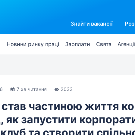
Знайти
вакансії
Роз
і
Новини ринку праці
Зарплати
Свята
Агенці
6
7 хв читання
2033
 став частиною життя ко
, як запустити корпорат
 клуб та створити спільн