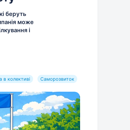
кі беруть
мпанія може
лкування і
а в колективі
Саморозвиток