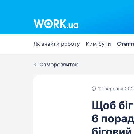
Work.ua
Як знайти роботу
Ким бути
Статт
Саморозвиток
12 березня 202
Щоб біг
6 порад
біговий