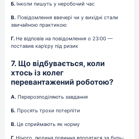
Б.
Інколи пишуть у неробочий час
В.
Повідомлення ввечері чи у вихідні стали
звичайною практикою
Г.
Не відповів на повідомлення о 23:00 —
поставив кар’єру під ризик
7. Що відбувається, коли
хтось із колег
перевантажений роботою?
А.
Перерозподіляють завдання
Б.
Просять трохи потерпіти
В.
Це сприймають як норму
Г.
Нічого, людина повинна впоратися за будь-