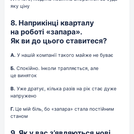
яку ціну
8. Наприкінці кварталу
на роботі «запара».
Як ви до цього ставитеся?
А.
У нашій компанії такого майже не буває
Б.
Спокійно. Інколи трапляється, але
це виняток
В.
Уже дратує, кілька разів на рік стає дуже
напружено
Г.
Це мій біль, бо «запара» стала постійним
станом
9. Як у вас з’являються нові