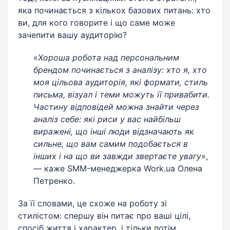
яка починається з кількох базових питань: хто
ви, для кого говорите і що саме може
зачепити вашу аудиторію?
«
Хороша робота над персональним
брендом починається з аналізу: хто я, хто
моя цільова аудиторія, які формати, стиль
письма, візуал і теми можуть її привабити.
Частину відповідей можна знайти через
аналіз себе: які риси у вас найбільш
виражені, що інші люди відзначають як
сильне, що вам самим подобається в
інших і на що ви завжди звертаєте увагу
»,
— каже SMM-менеджерка Work.ua Олена
Петренко.
За її словами, це схоже на роботу зі
стилістом: спершу він питає про ваші цілі,
спосіб життя і характер, і тільки потім