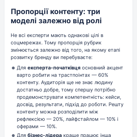
Пропорції контенту: три
моделі залежно від ролі
Не всі експерти мають однакові цілі в
соцмережах. Тому пропорція рубрик
змінюється залежно від того, на якому етапі
розвитку бренду ви перебуваєте:
Для
експерта-початківця
основний акцент
варто робити на трастпоінтах — 60%
контенту. Аудиторія ще не знає людину
достатньо добре, тому спершу потрібно
продемонструвати компетентність: кейси,
досвід, результати, підхід до роботи. Решту
контенту можна розподілити між
рефлексією — 20%, лайфстайлом — 10% і
оферами — 10%.
Для
бізнес-лідера
краще працює інша