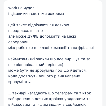
work.ua чудові !
і цікавими текстами зокрема
цей текст відрізняється деякою
парадоксальністю
але може ДУЖЕ допомогти на межі
середовищ -
між роботою в складі компанії та на фрілансі
наймитам (які звикли що все вирішує та за
все відповідальний керівник)
може бути не зрозуміло про що йдеться;
коли досягнуть вищого рівня напевне
зрозуміють.
... технарі нагадають що телеграм та тікток
заборонено в деяких країнах урядовцям та
військовим та іншим людям з серйозною