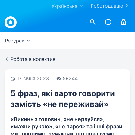
Роботодавцю
Українська
Work.ua
Ресурси
Робота в колективі
17 січня 2023
59344
5 фраз, які варто говорити
замість «не переживай»
«Викинь з голови», «не нервуйся»,
«махни рукою», «не парся» та інші фрази
ми говоримо, думаючи, що показуємо