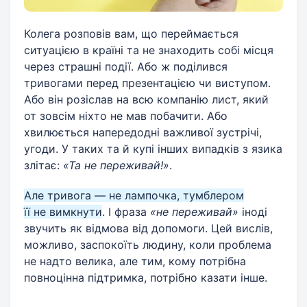
Колега розповів вам, що переймається
ситуацією в країні та не знаходить собі місця
через страшні події. Або ж поділився
тривогами перед презентацією чи виступом.
Або він розіслав на всю компанію лист, який
от зовсім ніхто не мав побачити. Або
хвилюється напередодні важливої ​​зустрічі,
угоди. У таких та й купі інших випадків з язика
злітає:
«Та не переживай!»
.
Але тривога — не лампочка, тумблером
її не вимкнути
. І фраза
«не переживай»
іноді
звучить як відмова від допомоги. Цей вислів,
можливо, заспокоїть людину, коли проблема
не надто велика, але тим, кому потрібна
повноцінна підтримка, потрібно казати інше.