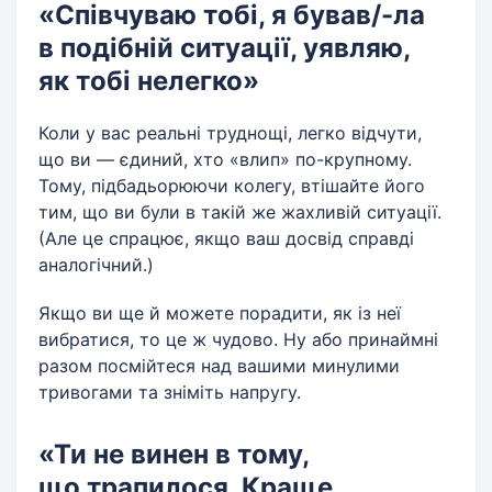
«Співчуваю тобі, я бував/-ла
в подібній ситуації, уявляю,
як тобі нелегко»
Коли у вас реальні труднощі, легко відчути,
що ви — єдиний, хто «влип» по-крупному.
Тому, підбадьорюючи колегу, втішайте його
тим, що ви були в такій же жахливій ситуації.
(Але це спрацює, якщо ваш досвід справді
аналогічний.)
Якщо ви ще й можете порадити, як із неї
вибратися, то це ж чудово. Ну або принаймні
разом посмійтеся над вашими минулими
тривогами та зніміть напругу.
«Ти не винен в тому,
що трапилося. Краще