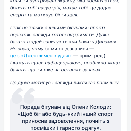
коли ти зустрічаєш людину, яка посміхається,
біжить тобі назустріч, махає тобі, це додає
енергії та мотивує бігти далі.
І так не тільки з іншими бігунами: прості
перехожі завжди готові підтримати. Дуже
багато людей запитують «чи біжить Динамо».
Не знаю, чому
(а ми от дізналися —
це з «Джентльменів удачі»
— прим. ред.).
І кажуть щось підбадьорююче, особливо якщо
бачать, що ти вже на останніх запасах.
Це дуже мотивує і завжди викликає посмішку.
Порада бігунам від Олени Колоди:
«Щоб біг або будь-який інший спорт
приносив задоволення, почніть з
посмішки і гарного одягу».