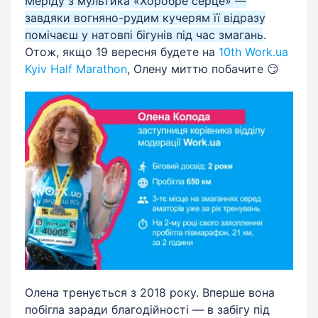
Меріду з мультика «Хоробре серце» —
завдяки вогняно-рудим кучерям її відразу
помічаєш у натовпі бігунів під час змагань
.
Отож, якщо 19 вересня будете на
10th Work.ua
Kyiv Half Marathon
, Олену миттю побачите 😏
Олена тренується з 2018 року. Вперше вона
побігла заради благодійності — в забігу під