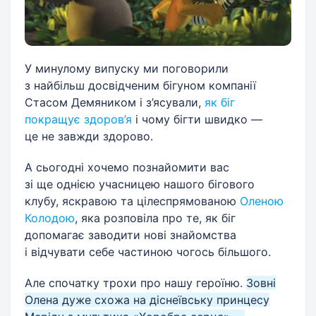
У минулому випуску ми поговорили
з найбільш досвідченим бігуном компанії
Стасом Демяником і з’ясували,
як біг
покращує здоров’я
і чому бігти швидко —
це не завжди здорово.
А сьогодні хочемо познайомити вас
зі ще однією учасницею нашого бігового
клубу, яскравою та цілеспрямованою
Оленою
Колодою
, яка розповіла про те, як біг
допомагає заводити нові знайомства
і відчувати себе частиною чогось більшого.
Але спочатку трохи про нашу героїню.
Зовні
О
лена дуже схожа на діснеївську принцесу