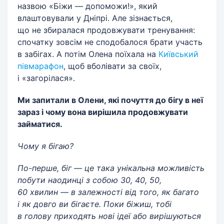
назвою «Біжи — допоможи!», який
влаштовували у Дніпрі. Але зізнається,
що не збиралася продовжувати тренування:
спочатку зовсім не сподобалося брати участь
в забігах. А потім Олена поїхала на
Київський
півмарафон
, щоб вболівати за своїх,
і «загорілася».
Ми запитали в Олени, які почуття до бігу в неї
зараз і чому вона вирішила продовжувати
займатися.
Чому я бігаю?
По-перше, біг — це така унікальна можливість
побути наодинці з собою 30, 40, 50,
60 хвилин — в залежності від того, як багато
і як довго ви бігаєте. Поки біжиш, тобі
в голову приходять нові ідеї або вирішуються