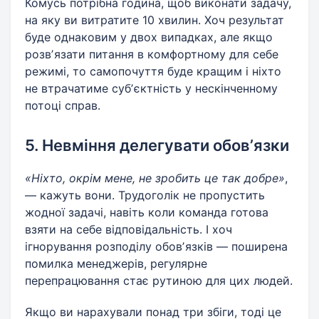
Комусь потрібна година, щоб виконати задачу,
на яку ви витратите 10 хвилин. Хоч результат
буде однаковим у двох випадках, але якщо
розвʼязати питання в комфортному для себе
режимі, то самопочуття буде кращим і ніхто
не втрачатиме субʼєктність у нескінченному
потоці справ.
5. Невміння делегувати обовʼязки
«Ніхто, окрім мене, не зробить це так добре»
,
— кажуть вони. Трудоголік не пропустить
жодної задачі, навіть коли команда готова
взяти на себе відповідальність. І хоч
ігнорування розподілу обовʼязків — поширена
помилка менеджерів, регулярне
перепрацювання стає рутиною для цих людей.
Якщо ви нарахували понад три збіги, тоді це