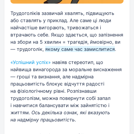
Трудоголіків зазвичай хвалять, підвищують
або ставлять у приклад. Але саме ці люди
найчастіше вигорають, тривожаться і
втрачають себе. Якщо здається, що запізнення
на збори на 5 хвилин = трагедія, ймовірно, ви
— трудоголік,
якому саме час замислитися
.
«Успішний успіх»
навіяв стереотип, що
найвища винагорода за моральне виснаження
— гроші та визнання, але надмірна
працьовитість блокує відчуття радості
на фізіологічному рівні. Розпізнавши
трудоголізм, можна повернути собі запал
і навчитися балансувати між зайнятістю і
життям.
Ось декілька ознак, які вказують
на надмірну працьовитість
.