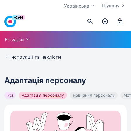
Шукачу
Українська
Work.ua
Ресурси
Інструкції та чеклісти
Адаптація персоналу
Усі
Адаптація персоналу
Навчання персоналу
Мот