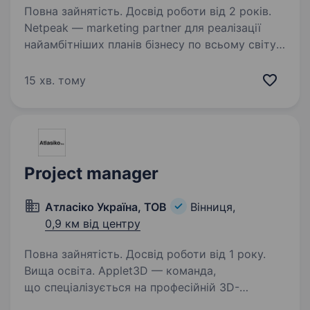
Повна зайнятість. Досвід роботи від 2 років.
Netpeak — marketing partner для реалізації
найамбітніших планів бізнесу по всьому світу.
З Netpeak можна більше. Агенція надає повний
спектр маркетингових рішень від бренд-
15 хв. тому
стратегії до кліку. Netpeak: налічує…
Project manager
Атласіко Україна, ТОВ
Вінниця,
0,9 км від центру
Повна зайнятість. Досвід роботи від 1 року.
Вища освіта. Applet3D — команда,
що спеціалізується на професійній 3D-
візуалізації для клієнтів зі США, Великої