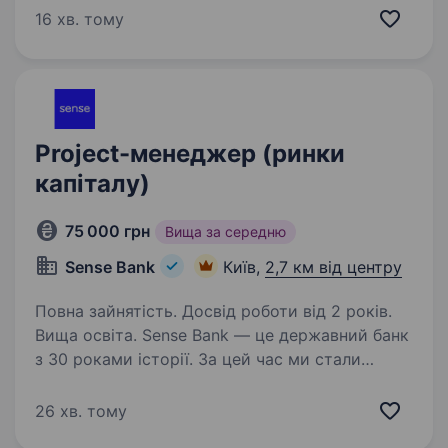
Британії, Європи та інших країн.
16 хв. тому
Ми створюємо архітектурні та продуктові
візуалізації, інтер'єрні й екстер'єрні…
Project-менеджер (ринки
капіталу)
75 000 грн
Вища за середню
Sense Bank
Київ,
2,7 км від центру
Повна зайнятість. Досвід роботи від 2 років.
Вища освіта. Sense Bank — це державний банк
з 30 роками історії. За цей час ми стали
не просто місцем для роботи, а спільнотою
з 4000 людей, де кожен присвячений місії —
26 хв. тому
створювати сенси, щоб здійснювались мрії