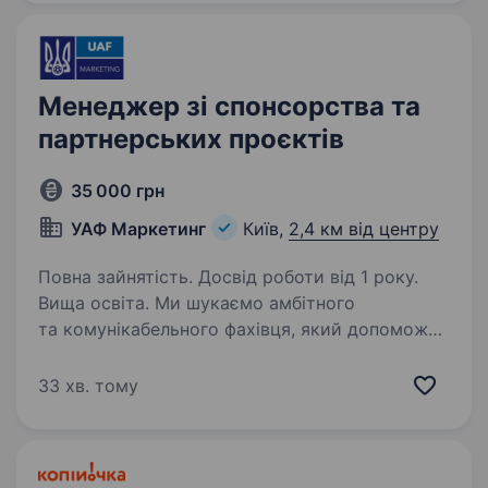
українців. Зараз…
Менеджер зі спонсорства та
партнерських проєктів
35 000 грн
УАФ Маркетинг
Київ,
2,4 км від центру
Повна зайнятість. Досвід роботи від 1 року.
Вища освіта. Ми шукаємо амбітного
та комунікабельного фахівця, який допоможе
розвивати партнерську мережу та залучати
спонсорів для реалізації спортивних подій і
33 хв. тому
проєктів. Якщо ви маєте досвід у продажах,
любите переговори та вмієте…