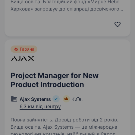
Вища освіта. Благодійний фонд «Мирне Небо
Харкова» запрошує до співпраці досвіченого
Проектного менеджера. Ми реалізовуємо
гуманітарні проекти в регіонах, які потребують
підтримки найбільше. Якщо ви маєте бажання
впливати на життя…
Гаряча
Project Manager for New
Product Introduction
Ajax Systems
Київ,
6,3 км від центру
Повна зайнятість. Досвід роботи від 2 років.
Вища освіта. Ajax Systems — це міжнародна
технологічна компанія, найбільший в Європі