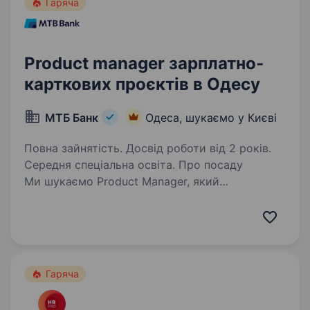
Гаряча
Product manager зарплатно-
карткових проєктів в Одесу
МТБ Банк
Одеса, шукаємо у Києві
Повна зайнятість. Досвід роботи від 2 років.
Середня спеціальна освіта. Про посаду
Ми шукаємо Product Manager, який
відповідатиме за розвиток та масштабування
напрямку зарплатних і карткових проєктів
Банку. Основним завданням ролі є побудова
ефективної системи залучення
корпоративних…
Гаряча