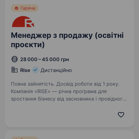
Гаряча
Менеджер з продажу (освітні
проєкти)
28 000 – 45 000 грн
Rise
Дистанційно
Повна зайнятість. Досвід роботи від 1 року.
Компанія «RISE» — річна програма для
зростання бізнесу від засновника і провідного
ментора МСБ Андрія Пивоварова.
Ми об'єднуємо понад 1000 учасників програми
Наші учасники це — підприємці малого та
мікробізнесу,…