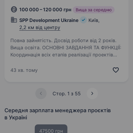
100 000 – 120 000 грн
Вища за середню
SPP Development Ukraine
Київ,
2,2 км від центру
Повна зайнятість. Досвід роботи від 2 років.
Вища освіта. ОСНОВНІ ЗАВДАННЯ ТА ФУНКЦІЇ:
Координація всіх етапів реалізації проектів
у сфері відновлюваної енергетики (сонячні,
вітрові, гібридні станції, системи накопичення
43 хв. тому
енергії). Розробка та контроль виконання
дорожньої…
Стор. 1 з 55
Середня зарплата менеджера проєктів
в Україні
47500 грн