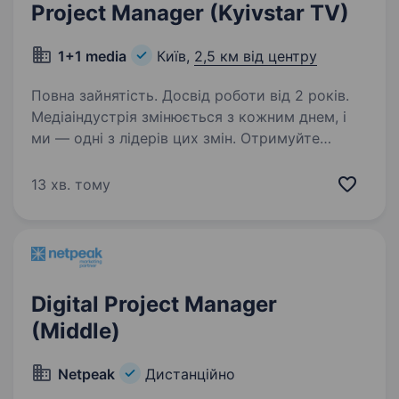
Project Manager (Kyivstar TV)
1+1 media
Київ,
2,5 км від центру
Повна зайнятість. Досвід роботи від 2 років.
Медіаіндустрія змінюється з кожним днем, і
ми — одні з лідерів цих змін. Отримуйте
унікальний досвід роботи в компанії
професіоналів, які встановлюють стандарти
13 хв. тому
галузі й творять майбутнє медіа в Україні.
Київстар ТБ…
Digital Project Manager
(Middle)
Netpeak
Дистанційно