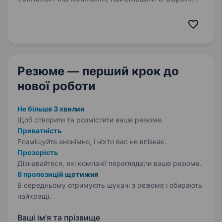
розробник і виробник систем безпеки Ajax із
можливостями розумного дому. Це ціла
екосистема зі 180 пристроїв, мобільних і
десктопних застосунків,…
Резюме — перший крок
до
нової роботи
Не більше 3 хвилин
Щоб створити та розмістити ваше
резюме.
Приватність
Розміщуйте анонімно, і ніхто вас не впізнає.
Прозорість
Дізнавайтеся, які компанії переглядали ваше резюме.
8 пропозицій щотижня
В середньому отримують шукачі з резюме і обирають
найкращі.
Ваші ім'я та прізвище