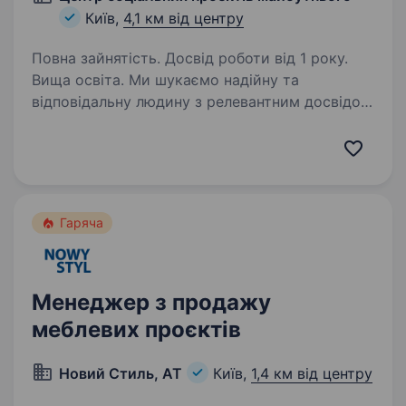
Київ,
4,1 км від центру
Повна зайнятість. Досвід роботи від 1 року.
Вища освіта. Ми шукаємо надійну та
відповідальну людину з релевантним досвідом
роботи в комерційній або некомерційній
організації, яка долучиться до нашої команди
та відповідатиме за порядок в операційній
діяльності фонду. Про…
Гаряча
Менеджер з продажу
меблевих проєктів
Новий Стиль, АТ
Київ,
1,4 км від центру