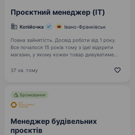
Проєктний менеджер (IT)
Копійочка
Івано-Франківськ
Повна зайнятість. Досвід роботи від 1 року.
Все почалося 15 років тому з ідеї відкрити
магазин, у якому кожен товар дивуватиме
покупця та даруватиме нові враження. Зараз
мережа «Копійочка» налічує 500 магазинів
37 хв. тому
у 16 областях України, а в нашій команді —
більш…
Бронювання
Менеджер будівельних
проєктів