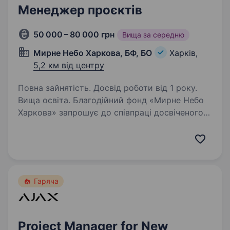
Менеджер проєктів
50 000 – 80 000 грн
Вища за середню
Мирне Небо Харкова, БФ, БО
Харків,
5,2 км від центру
Повна зайнятість. Досвід роботи від 1 року.
Вища освіта. Благодійний фонд «Мирне Небо
Харкова» запрошує до співпраці досвіченого
Проектного менеджера. Ми реалізовуємо
гуманітарні проекти в регіонах, які потребують
підтримки найбільше. Якщо ви маєте бажання
впливати на життя…
Гаряча
Project Manager for New