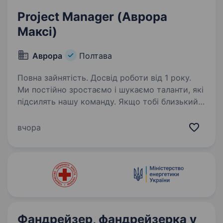
Project Manager (Аврора
Максі)
Аврора
Полтава
Повна зайнятість. Досвід роботи від 1 року.
Ми постійно зростаємо і шукаємо таланти, які
підсилять нашу команду. Якщо тобі близький
підхід до роботи, наш темп і драйв —
відгукуйся на вакансію і давай знайомитись!
вчора
Дізнавайся більш детальну інформацію про
компанію…
Фандрейзер, фандрейзерка у