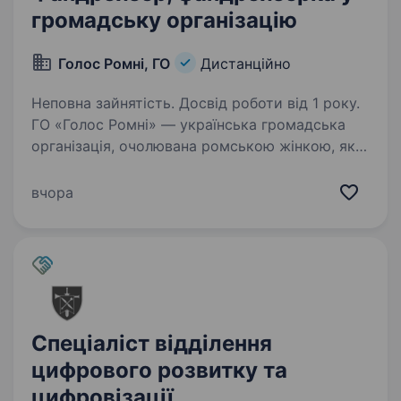
громадську організацію
Голос Ромні, ГО
Дистанційно
Неповна зайнятість. Досвід роботи від 1 року.
ГО «Голос Ромні» — українська громадська
організація, очолювана ромською жінкою, яка
працює над захистом прав, розширенням
можливостей та посиленням участі ромських
вчора
жінок і дівчат. Організація реалізує
гуманітарні,…
Спеціаліст відділення
цифрового розвитку та
цифровізації