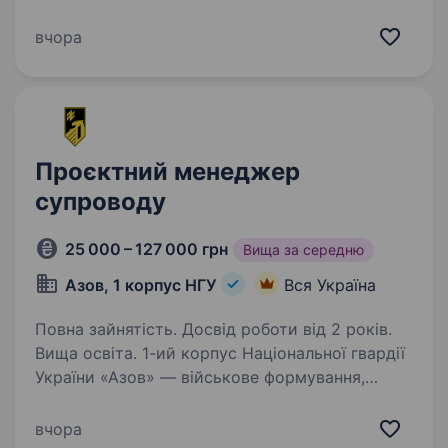
електроенергетики, електротехніки,
проєктування електромереж чи будівництва?
вчора
Хочеш розпочати кар'єру в управлінні
інженерними проєктами та працювати
з реальними об'єктами?…
Проєктний менеджер
супроводу
25 000 – 127 000 грн
Вища за середню
Азов, 1 корпус НГУ
Вся Україна
Повна зайнятість. Досвід роботи від 2 років.
Вища освіта. 1-ий корпус Національної гвардії
України «Азов» — військове формування,
що входить до складу Національної Гвардії
України. Підрозділ збирає команду
вчора