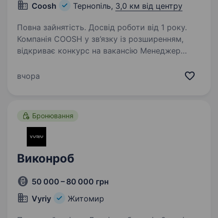
Coosh
Тернопіль,
3,0 км від центру
Повна зайнятість. Досвід роботи від 1 року.
Компанія COOSH у зв’язку із розширенням,
відкриває конкурс на вакансію Менеджер
виробництв Вимоги: успішний досвід роботи
на посадах, пов’язаних із закупівлею
вчора
та обліком матеріалів від 1 року вміння
планувати…
Бронювання
Виконроб
50 000 – 80 000 грн
Vyriy
Житомир