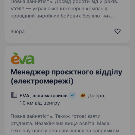
Повна зайнятість. Досвід роботи від 2 років.
VYRIY — українська інженерна компанія,
провідний виробник бойових безпілотних
комплексів, активно впроваджує системи
роботизації війни та рішення з локалізованих
вчора
комплектуючих. Ми ростемо, розширюємо
команду та шукаємо…
Менеджер проєктного відділу
(електромережі)
EVA, лінія магазинів
Дніпро,
1,0 км від центру
Повна зайнятість. Також готові взяти
студента. Незакінчена вища освіта. Маєш
технічну освіту або навчаєшся за напрямком