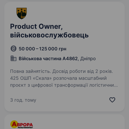
Product Owner,
військовослужбовець
50 000 – 125 000 грн
Військова частина А4862
, Дніпро
Повна зайнятість. Досвід роботи від 2 років.
425 ОШП «Скала» розпочала масштабний
проєкт з цифрової трансформації логістичних
процесів. Мета — створити гнучку, прозору
та ефективну систему управління військової
3 год. тому
логістики. Наразі формується команда, яка
реалізуватиме…