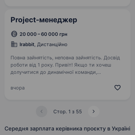
вмотивованих фахівців, які готові бути
прикладом та працювати разом…
Project-менеджер
20 000 – 60 000 грн
Irabbit
, Дистанційно
Повна зайнятість, неповна зайнятість. Досвід
роботи від 1 року. Привіт! Якщо ти хочеш
долучитися до динамічної команди,
працювати дистанційно і керувати цікавими
проектами — ми шукаємо саме тебе! Що буде
вчора
у твоїх руках: Організація та контроль
реалізації проектів від задачі…
Стор. 1 з 55
Середня зарплата керівника проєкту
в Україні