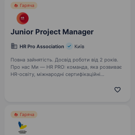
Гаряча
Junior Project Manager
HR Pro Association
Київ
Повна зайнятість. Досвід роботи від 2 років.
Про нас Ми — HR PRO: команда, яка розвиває
HR-освіту, міжнародні сертифікаційні
програми та професійні HR-події в Україні
та за її межами. Ми створюємо одні
з найсильніших HR-продуктів і професійних
подій, які знають…
Гаряча