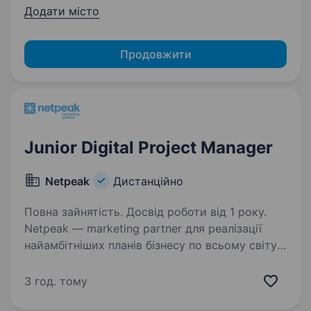
Додати місто
Продовжити
Junior Digital Project Manager
Netpeak
Дистанційно
Повна зайнятість. Досвід роботи від 1 року.
Netpeak — marketing partner для реалізації
найамбітніших планів бізнесу по всьому світу.
З Netpeak можна більше. Агенція надає повний
спектр маркетингових рішень від бренд-
3 год. тому
стратегії до кліку. Netpeak: налічує…