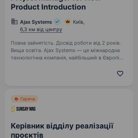
Product Introduction
Ajax Systems
Київ,
6,3 км від центру
Повна зайнятість. Досвід роботи від 2 років.
Вища освіта. Ajax Systems — це міжнародна
технологічна компанія, найбільший в Європі
розробник і виробник систем безпеки Ajax із
можливостями розумного дому. Це ціла
екосистема зі 180 пристроїв, мобільних і
десктопних застосунків,…
Гаряча
Керівник відділу реалізації
проєктів