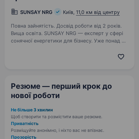
SUNSAY NRG
Київ,
11,0 км від центру
Повна зайнятість. Досвід роботи від 2 років.
Вища освіта. SUNSAY NRG — експерт у сфері
сонячної енергетики для бізнесу. Уже понад 7
років реалізуємо проєкти з будівництва
сонячних електростанцій та систем
накопичення енергії по всій Україні.
Ми шукаємо Керівника відділу…
Резюме — перший крок
до
нової роботи
Не більше 3 хвилин
Щоб створити та розмістити ваше
резюме.
Приватність
Розміщуйте анонімно, і ніхто вас не впізнає.
Прозорість