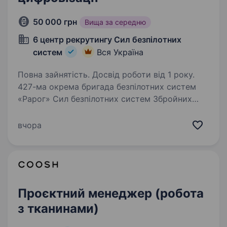
50 000 грн
Вища за середню
6 центр рекрутингу Сил безпілотних
систем
Вся Україна
Повна зайнятість. Досвід роботи від 1 року.
427-ма окрема бригада безпілотних систем
«Рарог» Сил безпілотних систем Збройних
Сил України займає гідне місце серед усіх
«літаючих» підрозділів Сил оборони України за
вчора
кількістю знищеної ворожої техніки та живої…
Проєктний менеджер (робота
з тканинами)