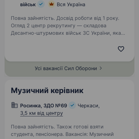
військ
Вся Україна
Повна зайнятість. Досвід роботи від 1 року.
Огляд 2 центр рекрутингу — складова
Десантно-штурмових військ ЗС України, яка
допомагає цивільним особам долучитися до
підрозділів ДШВ. Наша команда складається
з досвідчених менеджерів, які пройшли
службу в різних…
Усі вакансії Сил
Оборони
Музичний керівник
Росинка, ЗДО №69
Черкаси,
3,5 км від центру
Повна зайнятість. Також готові взяти
студента, пенсіонера. Вакансія: Музичний