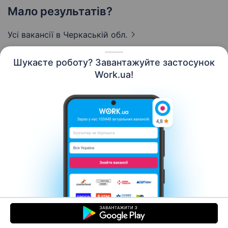
Мало результатів?
Усі вакансії
в Черкаській обл.
Шукаєте роботу? Завантажуйте застосунок
Work.ua!
Українська
Ресурси
Контакти
Про нас
Кар’єра
Новини Work.ua
Допомога
Умови використання
Роботодавцю