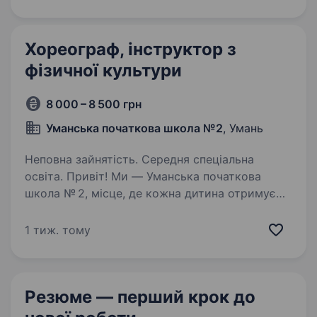
найкращого кожному у цей нелегкий час.
Тому є вакансія фотографа. Розглядаємо
як разові фотосесії так…
Хореограф, інструктор з
фізичної культури
8 000 – 8 500 грн
Уманська початкова школа №2
, Умань
Неповна зайнятість. Середня спеціальна
освіта. Привіт! Ми — Уманська початкова
школа № 2, місце, де кожна дитина отримує
підтримку, розвиток і турботу. Запрошуємо
приєднатися до нашої дружньої команди
1 тиж. тому
хореографа, інструктора з фізичної культури,
керівника гуртка…
Резюме — перший крок
до