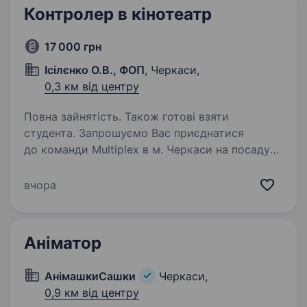
Контролер в кінотеатр
17 000 грн
Ісілєнко О.В., ФОП
, Черкаси,
0,3 км від центру
Повна зайнятість. Також готові взяти
студента. Запрошуємо Вас приєднатися
до команди Multiplex в м. Черкаси на посаду
«адміністратор черговий». Основні обов’язки:
Привітання відвідувачів, контроль квитків
вчора
на вході в кінозали, перевірка кінозалів під час
кіносеансу,…
Аніматор
АнімашкиСашки
Черкаси,
0,9 км від центру