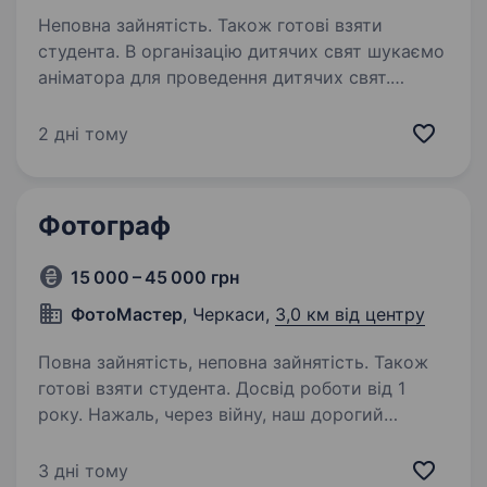
Неповна зайнятість. Також готові взяти
студента. В організацію дитячих свят шукаємо
аніматора для проведення дитячих свят.
Досвід проведення будь-яких заходів
обов’язковий! Ми в пошуках людини
2 дні тому
з акторськими данними, яка може
перевтілитись в мультяшного персонажа…
Фотограф
15 000 – 45 000 грн
ФотоМастер
, Черкаси,
3,0 км від центру
Повна зайнятість, неповна зайнятість. Також
готові взяти студента. Досвід роботи від 1
року. Нажаль, через війну, наш дорогий
фотограф мусить змінити роботу. Наш
колектив дуже засмучений але бажає всього
3 дні тому