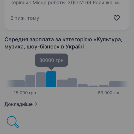
керівник Місце роботи: ЗДО № 69 Росинка, м.
Черкаси Компанія «ЗДО № 69 Росинка» шукає
талановитого та енергійного Музичного
2 тиж. тому
керівника для нашого закладу дошкільної
освіти. Ми працюємо з дітьми…
Середня зарплата за категорією «Культура,
музика, шоу-бізнес»
в Україні
30000 грн
15 000 грн
63 000 грн
Докладніше