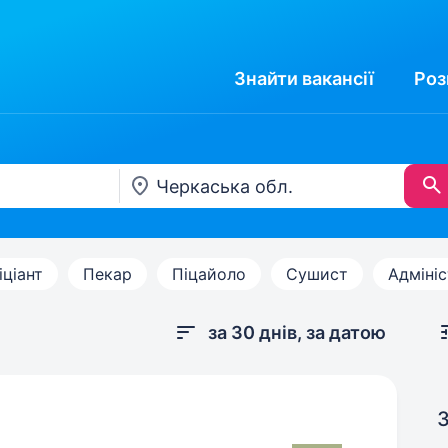
Знайти
вакансії
Роз
іціант
Пекар
Піцайоло
Сушист
Адміні
за 30 днів, за датою
З