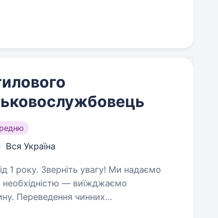
тилового
йськовослужбовець
ередню
Вся Україна
вагу! Ми надаємо
(за необхідністю — виїжджаємо
ину. Переведення чинних
ачено. ПОСАДА НЕ ПЕРЕДБАЧАЄ УЧАСТЬ