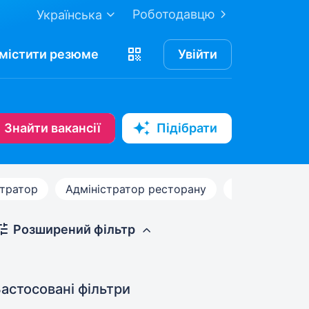
Роботодавцю
Українська
містити
резюме
Увійти
Знайти вакансії
Підібрати
стратор
Адміністратор ресторану
...
Розширений фільтр
астосовані фільтри