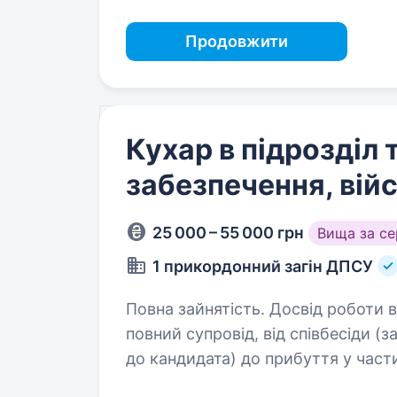
Продовжити
Кухар в підрозділ 
забезпечення, ві
25 000 – 55 000 грн
Вища за с
1 прикордонний загін ДПСУ
Повна зайнятість. Досвід роботи від 1 року. Зверніть у
повний супровід, від співбесіди 
до кандидата) до прибуття у част
військовослужбовців НЕ передб