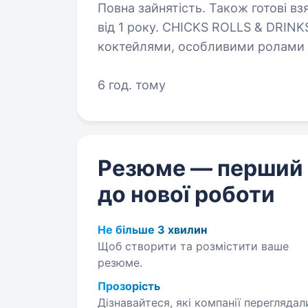
Повна зайнятість. Також готові вз
від 1 року. CHICKS ROLLS & DRINKS — сучасний ресторан з авторськими
коктейлями, особливими ролами 
звільнитись від буденності та по
приєднатись до нашої…
6 год. тому
Резюме — перший
до нової роботи
Не більше 3 хвилин
Щоб створити та розмістити ваше
резюме.
Прозорість
Дізнавайтеся, які компанії переглядал