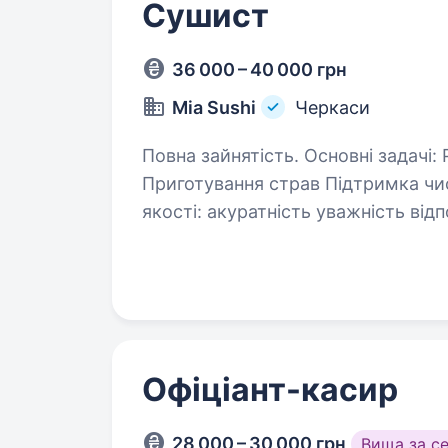
Сушист
36 000 – 40 000 грн
Mia Sushi
Черкаси
Повна зайнятість. Основні задачі: Робота по стандартам компанії
Приготування страв Підтримка чистоти на робочому місці Особистісні
якості: акуратність уважність відповідальність оптимізм дружелюбність
вміння працювати…
Офіціант-касир
28 000 – 30 000 грн
Вища за с