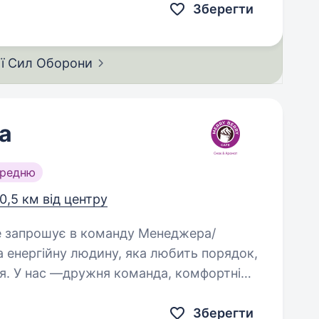
Зберегти
ії Сил
Оборони
а
ередню
0,5 км від центру
дня. У нас —дружня команда, комфортні
Зберегти