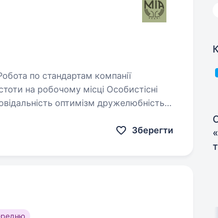
К
С
Зберегти
ередню