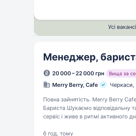
У БОЙОВИХ…
Усі ваканс
Менеджер, барист
20 000 – 22 000 грн
Вища за с
Merry Berry, Cafe
Черкаси,
Повна зайнятість. Merry Berry Cafe запрошує в команду Менеджера/
Бариста Шукаємо відповідальну та енергійну людину, яка любить порядок,
сервіс і живе в ритмі активного 
умови, стабільна оплата…
6 год. тому