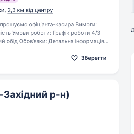
си,
2,3 км від центру
Д
оботи 4/3
Зберегти
-Західний р-н)