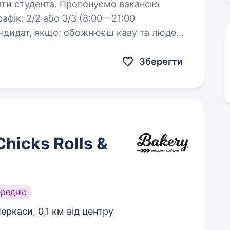
Пропонуємо вакансію
жнюєш каву та людей;
маєш досвід роботи або готовий (-а) навчатись; відповідальний,…
Зберегти
hicks Rolls &
ередню
еркаси,
0,1 км від центру