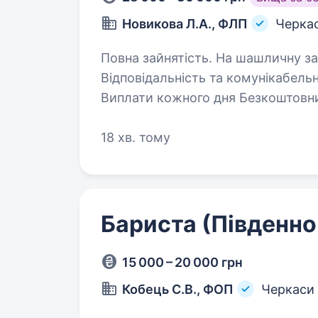
Новикова Л.А., ФЛП
Черка
Повна зайнятість. На шашличну запрошуємо офіціанта-касира Вимоги:
Відповідальність та комунікабельність Умови роботи: Графік р
Виплати кожного дня Безкоштовний обід Обов’язки: Детальна інформація
за співбесідою…
18 хв. тому
Бариста (Південно
15 000 – 20 000 грн
Кобець С.В., ФОП
Черкаси