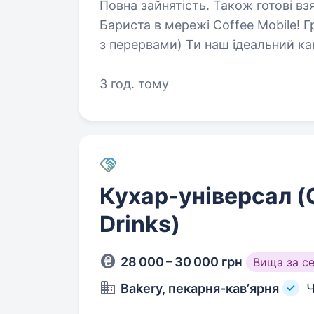
Повна зайнятість. Також готові взяти студента. 
Бариста в мережі Coffee Mobile! Графік: 2/2 або 3/3 (8:00—21:00
з перервами) Ти наш ідеальний кандидат, якщо: обо
3 год. тому
Кухар-універсал (C
Drinks)
28 000 – 30 000 грн
Вища за с
Bakery, пекарня-кавʼярня
Ч