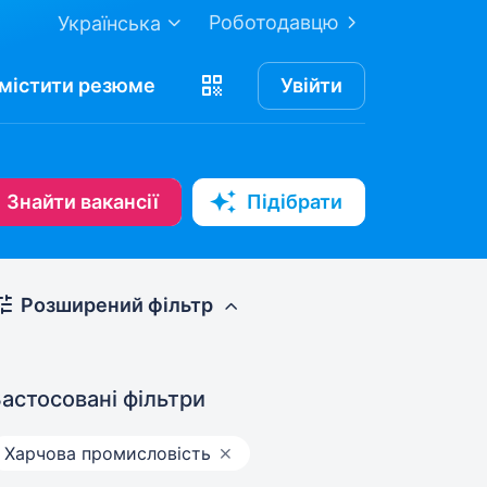
Роботодавцю
Українська
містити
резюме
Увійти
Знайти вакансії
Підібрати
Розширений фільтр
астосовані фільтри
Харчова промисловість