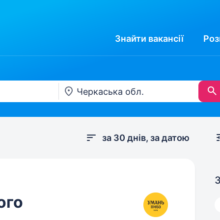
Знайти
вакансії
Роз
за 30 днів, за датою
З
ого