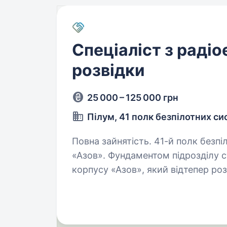
Спеціаліст з раді
розвідки
25 000 – 125 000 грн
Пілум, 41 полк безпілотних с
Повна зайнятість. 41-й полк безпілотних систем «Пілум» 1-го корпусу НГУ
«Азов». Фундаментом підрозділу с
корпусу «Азов», який відтепер ро
нових спеціалістів до своїх…