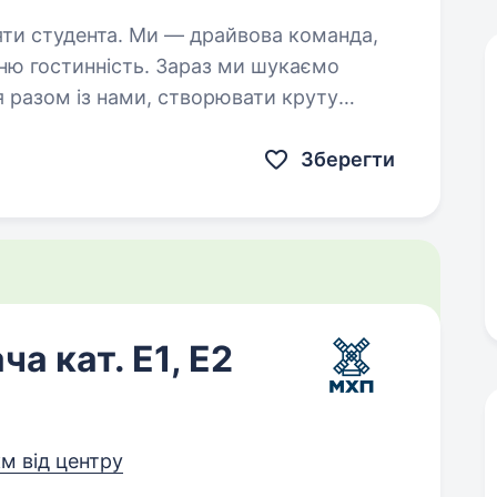
— драйвова команда,
жню гостинність. Зараз ми шукаємо
я разом із нами, створювати круту
атмосферу в магазині та професійно зростати! Ми пропонуємо:…
Зберегти
а кат. Е1, Е2
км від центру