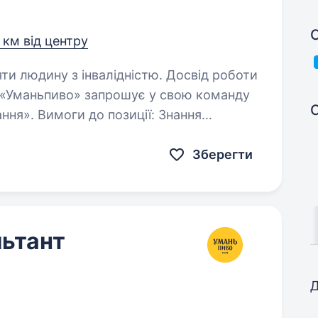
С
 км від центру
яти людину з інвалідністю. Досвід роботи
. Вимоги до позиції: Знання
ативних актів по веденню кадрового
свід роботи…
Зберегти
ьтант
Д