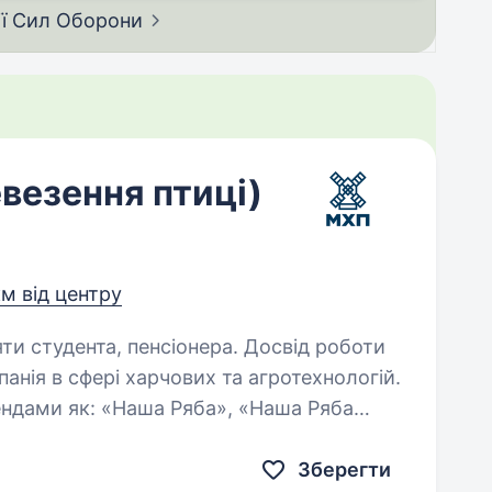
ії Сил
Оборони
евезення птиці)
км від центру
яти студента, пенсіонера. Досвід роботи
ендами як: «Наша Ряба», «Наша Ряба
рети Шефа». МХП серед 10
Зберегти