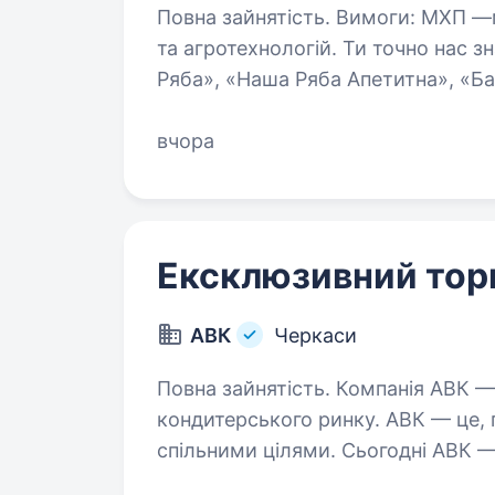
Повна зайнятість. Вимоги: МХП —міжнародна компанія в сфері харчових
та агротехнологій. Ти точно нас 
Ряба», «Наша Ряба Апетитна», «Б
МХП серед 10 кращих роботодавц
вчора
Ексклюзивний тор
АВК
Черкаси
Повна зайнятість. Компанія АВК — один із лідерів національного
кондитерського ринку. АВК — це, передусім, команда однодумців зі
спільними цілями. Сьогодні АВК —
кондитерської справи, які щодня