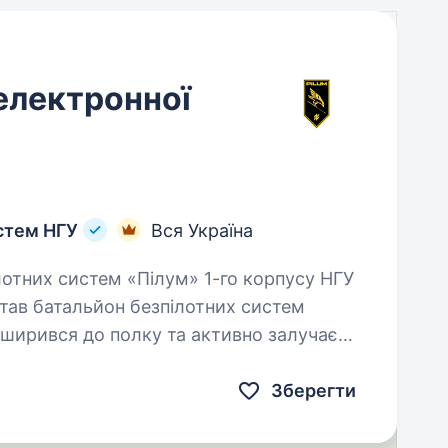
оелектронної
истем НГУ
Вся Україна
тав батальйон безпілотних систем
зширився до полку та активно залучає
Зберегти