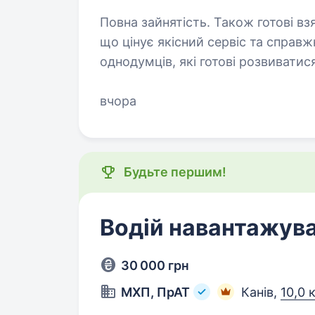
Повна зайнятість. Також готові взяти студента. Ми 
що цінує якісний сервіс та справ
однодумців, які готові розвиватис
вчора
Будьте першим!
Водій навантажувач
30 000 грн
МХП, ПрАТ
Канів,
10,0 