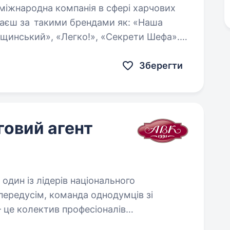
знаєш за такими брендами як: «Наша
ащинський», «Легко!», «Секрети Шефа».
ів…
Зберегти
говий агент
 це колектив професіоналів
 працюють…