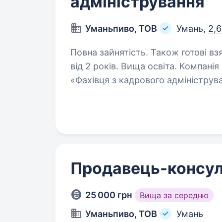
адміністрування
Уманьпиво, ТОВ
Умань,
2,6
Повна зайнятість. Також готові вз
від 2 років. Вища освіта. Компанія «Уманьпиво» запрошує у свою команду
«Фахівця з кадрового адміністрування»
трудового законодавства та норм
обліку та діловодства; До
Продавець-консул
25 000 грн
Вища за середню
Уманьпиво, ТОВ
Умань