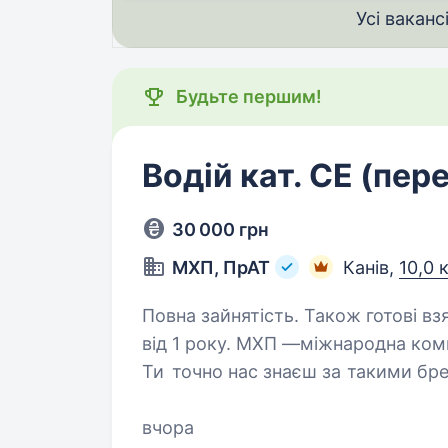
Усі ваканс
Будьте першим!
Водій кат. СЕ (пер
30 000 грн
МХП, ПрАТ
Канів,
10,0 
Повна зайнятість. Також готові вз
від 1 року. МХП —міжнародна компанія в сфері харчових та агротехнологій.
Ти точно нас знаєш за такими бр
Апетитна», «Бащинський», «Легко!», «Сек
кращих роботодавців…
вчора