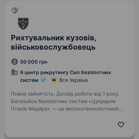
Рихтувальник кузовів,
військовослужбовець
50 000 грн
6 центр рекрутингу Сил безпілотних
систем
Вся Україна
Повна зайнятість. Досвід роботи від 1 року.
Батальйон безпілотних систем «Цукрарня
Птахів Мадяра» — це високотехнологічний
батальйон у складі 414 окремої бригади
безпілотних систем «Птахи Мадяра», який
спеціалізується на забезпеченні підрозділів
СБС ефективними…