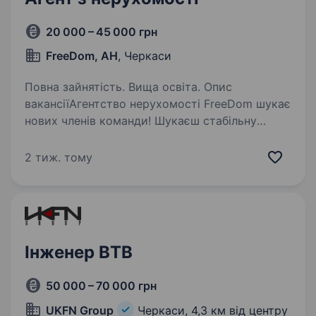
20 000 – 45 000 грн
FreeDom, АН
, Черкаси
Повна зайнятість. Вища освіта. Опис
вакансіїАгентство нерухомості FreeDom шукає
нових членів команди! Шукаєш стабільну
роботу з можливістю високого заробітку
та розвитку? Приєднуйся до FreeDom —
2 тиж. тому
агентства, де цінують людей і допомагають
зростати!…
Інженер ВТВ
50 000 – 70 000 грн
UKFN Group
Черкаси,
4,3 км від центру