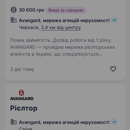
30 000 грн
Вища за середню
Avangard, мережа агенцій нерухомості
Черкаси,
3,4 км від центру
Повна зайнятість. Досвід роботи від 1 року.
AVANGARD — провідна мережа рієлторських
агентств в Україні, що спеціалізується
на житловій та комерційній нерухомості.
Ми активно розвиваємось і працюємо у 10
3 дні тому
містах: Київ, Дніпро, Черкаси, Львів,
Запоріжжя, Вишневе,…
Рієлтор
Avangard, мережа агенцій нерухомості
Сміла