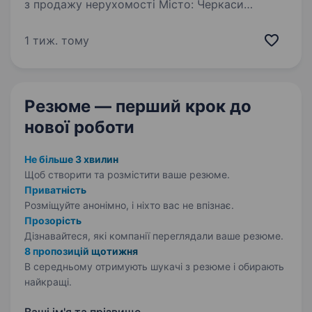
з продажу нерухомості Місто: Черкаси
Агентство нерухомості «Бізнес Квартал»
запрошує до своєї команди енергійних та
1 тиж. тому
цілеспрямованих людей на посаду менеджера
з продажу нерухомості. Обов’язки:…
Резюме — перший крок
до
нової роботи
Не більше 3 хвилин
Щоб створити та розмістити ваше
резюме.
Приватність
Розміщуйте анонімно, і ніхто вас не впізнає.
Прозорість
Дізнавайтеся, які компанії переглядали ваше резюме.
8 пропозицій щотижня
В середньому отримують шукачі з резюме і обирають
найкращі.