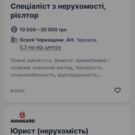
Спеціаліст з нерухомості,
рієлтор
10 000 – 30 000 грн
Оселя Черкащини, АН
, Черкаси,
0,3 км від центру
Повна зайнятість. Вимоги: привабливий і
охайний зовнішній вигляд, порядність,
комунікабельність, відповідальність,
енергійність, уміння швидко реагувати
та навчатися; знання ПК на рівні впевненого
вчора
користувача; грамотне…
Юрист (нерухомість)