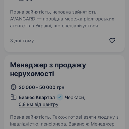
Повна зайнятість, неповна зайнятість.
AVANGARD — провідна мережа рієлторських
агентств в Україні, що спеціалізується
на житловій та комерційній нерухомості.
Ми наразі відкриваємось у Смілі! Наразі вже
3 дні тому
активно розвиваємось і працюємо у 10 містах:
Київ,…
Менеджер з продажу
нерухомості
20 000 – 50 000 грн
Бизнес Квартал
Черкаси,
0,8 км від центру
Повна зайнятість. Також готові взяти людину з
інвалідністю, пенсіонера. Вакансія: Менеджер