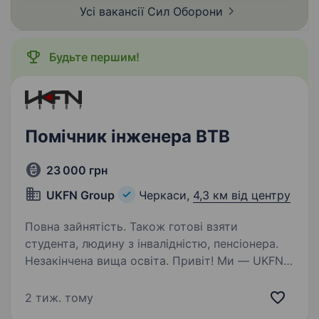
Усі вакансії Сил
Оборони
Будьте першим!
Помічник інженера ВТВ
23 000 грн
UKFN Group
Черкаси,
4,3 км від центру
Повна зайнятість. Також готові взяти
студента, людину з інвалідністю, пенсіонера.
Незакінчена вища освіта. Привіт! Ми — UKFN
Group, команда, що підтримує розвиток
великих проектів у сфері девелопменту.
2 тиж. тому
Запрошуємо на посаду Помічника інженера