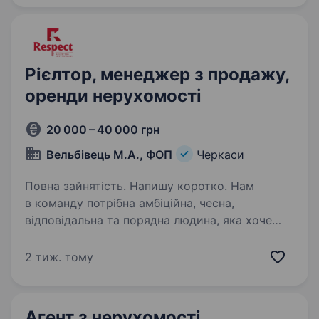
ВТВ у Черкасах. Якщо ти шукаєш можливість
розпочати кар'єру в технічній сфері,…
Рієлтор, менеджер з продажу,
оренди нерухомості
20 000 – 40 000 грн
Вельбівець М.А., ФОП
Черкаси
Повна зайнятість. Напишу коротко. Нам
в команду потрібна амбіційна, чесна,
відповідальна та порядна людина, яка хоче
НАВЧИТИСЯ заробляти. Ми навчимо усьому,
тому не хвилюйтесь. Але від Вас потрібне
2 тиж. тому
бажання заробити. Кандидати, які…
Агент з нерухомості