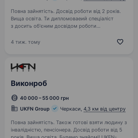
Повна зайнятість. Досвід роботи від 2 років.
Вища освіта. Ти дипломоваеий спеціаліст
з досить об'єним досвідом роботи
в будівельній сфері та маєш бажання бути
не прив’язаним до графіку роботи — тоді тобі
4 тиж. тому
до нас. Ми активно розвиваємося та наразі
запрошуємо інженера ПТО…
Виконроб
40 000 – 55 000 грн
UKFN Group
Черкаси,
4,3 км від центру
Повна зайнятість. Також готові взяти людину з
інвалідністю, пенсіонера. Досвід роботи від 5
років. Вища освіта. Будемо знайомі! UKFN-