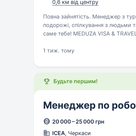
0,6 км від центру
Повна зайнятість. Менеджер з туризму | MEDUZA VISA & TRAVEL Любиш
подорожі, спілкування з людьми 
саме тебе! MEDUZA VISA & TRAVEL
допомагає клієнтам відкривати…
1 тиж. тому
Будьте першим!
Менеджер по робот
20 000 – 25 000 грн
ICEA
, Черкаси