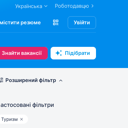
Роботодавцю
Українська
містити
резюме
Увійти
Знайти вакансії
Підібрати
Розширений фільтр
астосовані фільтри
Туризм