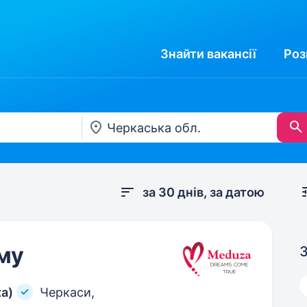
Знайти
вакансії
Роз
за 30 днів, за датою
му
З
a)
Черкаси,