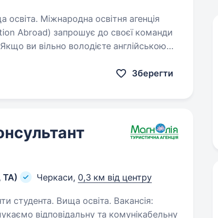
освітня агенція
cation Abroad) запрошує до своєї команди
 Якщо ви вільно володієте англійською
дьми, уважні…
Зберегти
онсультант
 ТА)
Черкаси,
0,3 км від центру
удента. Вища освіта. Вакансія:
укаємо відповідальну та комунікабельну