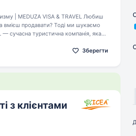
С
та вмієш продавати? Тоді ми шукаємо
 — сучасна туристична компанія, яка
Зберегти
і з клієнтами
Д