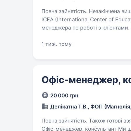
Повна зайнятість. Незакінчена вища освіта. Міжнародна 
ICEA (International Center of Edu
менеджера по роботі з клієнтами.
мовою, любите спілкуватися з лю
1 тиж. тому
Офіс-менеджер, к
20 000 грн
Делікатна Т.В., ФОП (Магнолія,
Повна зайнятість. Також готові взяти ст
Офіс-менеджер, консультант Ми ш