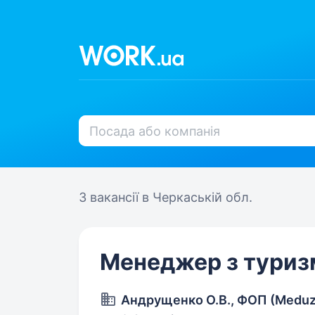
3 вакансії
в Черкаській обл.
Менеджер з туриз
Андрущенко О.В., ФОП (Meduz