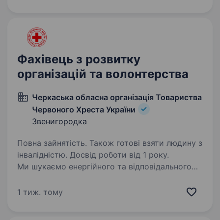
підготовчих процесів в ОО ТЧХУ до настання
НС/підтримку роботи локального
оперативного штабу…
Фахівець з розвитку
організацій та волонтерства
Черкаська обласна організація Товариства
Червоного Хреста України
Звенигородка
Повна зайнятість. Також готові взяти людину з
інвалідністю. Досвід роботи від 1 року.
Ми шукаємо енергійного та відповідального
спеціаліста з розвитку організацій
та волонтерства і молоді місцевої організації,
1 тиж. тому
який долучиться до нашої команди Черкаської
обласної організації Товариства Червоного