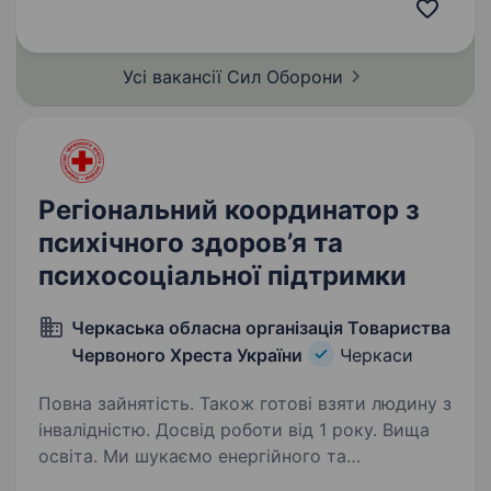
якостями вміння керувати особовим складом
та оцінювати ситуацію знання основних умов і
правил керування,…
Усі вакансії Сил
Оборони
Регіональний координатор з
психічного здоров’я та
психосоціальної підтримки
Черкаська обласна організація Товариства
Червоного Хреста України
Черкаси
Повна зайнятість. Також готові взяти людину з
інвалідністю. Досвід роботи від 1 року. Вища
освіта. Ми шукаємо енергійного та
відповідального регіонального координатора