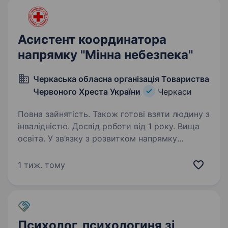
Хреста…
Асистент координатора
напрямку "Мінна небезпека"
Черкаська обласна організація Товариства
Червоного Хреста України
Черкаси
Повна зайнятість. Також готові взяти людину з
інвалідністю. Досвід роботи від 1 року. Вища
освіта. У зв’язку з розвитком напрямку
«Інформування про ризики вибухонебезпечних
предметів та безпечнішу поведінку»,
1 тиж. тому
ми шукаємо Асистента координатора для
Черкаської обласної організації Товариства
Червоного Хреста України…
Психолог, психологиня зі