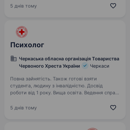
з психічного здоров’я та психосоціальної
5 днів тому
підтримки (ПСП), який долучиться до нашої
команди Черкаської обласної організації
Товариства Червоного…
Психолог
Черкаська обласна організація Товариства
Червоного Хреста України
Черкаси
Повна зайнятість. Також готові взяти
студента, людину з інвалідністю. Досвід
роботи від 1 року. Вища освіта. Ведення справ
бенефіціарів Надання першої психологічної
допомоги (ППД) та підтримки (в
5 днів тому
індивідуальному та груповому форматі)
Оцінювання психосоціальних потреб
бенефіціарів і створення індивідуального