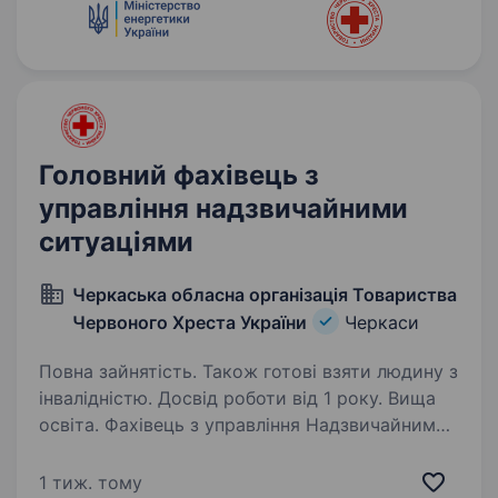
плану…
Головний фахівець з
управління надзвичайними
ситуаціями
Черкаська обласна організація Товариства
Червоного Хреста України
Черкаси
Повна зайнятість. Також готові взяти людину з
інвалідністю. Досвід роботи від 1 року. Вища
освіта. Фахівець з управління Надзвичайними
ситуаціями Обласної організації Товариства
Червоного Хреста відповідає за організацію
1 тиж. тому