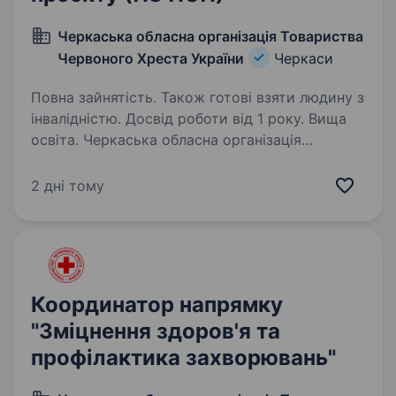
Черкаська обласна організація Товариства
Червоного Хреста України
Черкаси
Повна зайнятість. Також готові взяти людину з
інвалідністю. Досвід роботи від 1 року. Вища
освіта. Черкаська обласна організація
Товариства Червоного Хреста України
запрошує на роботу Асистент координатора
2 дні тому
проєкту (ПЗ ПСП) Український Червоний
Хрест — найбільша гуманітарна організація
України, яка одна з найперших…
Координатор напрямку
"Зміцнення здоров'я та
профілактика захворювань"