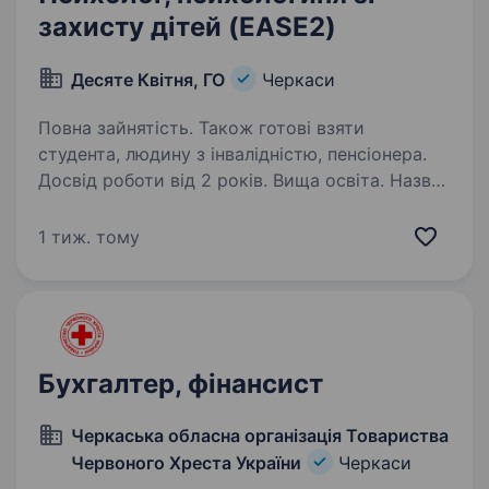
захисту дітей (EASE2)
Десяте Квітня, ГО
Черкаси
Повна зайнятість. Також готові взяти
студента, людину з інвалідністю, пенсіонера.
Досвід роботи від 2 років. Вища освіта. Назва
посади: Психолог (иня) зі захисту дітей
(EASE2) Локація: м. Черкаси Зайнятість: повна
1 тиж. тому
Назва проєкту: ГО «Десяте квітня» реалізує
гуманітарний проєкт «Emergency Assistance
and Support to Evacuation 2.0» («Екстрена…
Бухгалтер, фінансист
Черкаська обласна організація Товариства
Червоного Хреста України
Черкаси