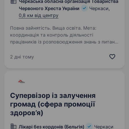
Черкаська обласна організація Товариства
Червоного Хреста України
Черкаси,
0,8 км від центру
Повна зайнятість. Вища освіта. Мета:
координація та контроль діяльності
працівників із розповсюдження знань з питань
ЗЗПЗі волонтерів у сфері ЗЗПЗ (зміцнення
здоров’я та профілактики захворювань),
2 дні тому
забезпечення якісного впровадження
програмних…
Супервізор із залучення
громад (сфера промоції
здоров’я)
Лікарі без кордонів (Бельгія)
Черкаси