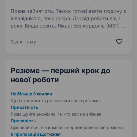
Повна зайнятість. Також готові взяти людину з
інвалідністю, пенсіонера. Досвід роботи від 1
року. Вища освіта. Лікарі без кордонів (MSF) —
операційний центр Бельгія в Україні HEALTH
PROMOTER COMMUNITY ENGAGEMENT
3 дні тому
SUPERVISOR Лікарі без кордонів/ Medecins
Sans Frontieres (MSF) — це міжнародна
гуманітарна організація, що надає…
Резюме — перший крок
до
нової роботи
Не більше 3 хвилин
Щоб створити та розмістити ваше
резюме.
Приватність
Розміщуйте анонімно, і ніхто вас не впізнає.
Прозорість
Дізнавайтеся, які компанії переглядали ваше резюме.
8 пропозицій щотижня