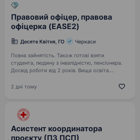
Правовий офіцер, правова
офіцерка (EASE2)
Десяте Квітня, ГО
Черкаси
Повна зайнятість. Також готові взяти
студента, людину з інвалідністю, пенсіонера.
Досвід роботи від 2 років. Вища освіта.
Правовий (а) офіцер (ка) Кропивницький,
Черкаси, Суми, Дніпро, Запоріжжя або Харків
2 дні тому
ГО «Десяте квітня» реалізує гуманітарний
проєкт «Emergency Assistance and Support
to Evacuation 2.0» («Екстрена допомога та
підтримка…
Асистент координатора
проєкту (ПЗ ПСП)