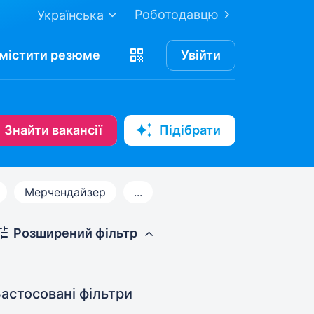
Роботодавцю
Українська
містити
резюме
Увійти
Знайти вакансії
Підібрати
Мерчендайзер
...
Розширений фільтр
астосовані фільтри