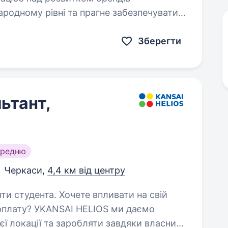
народному рівні та прагне забезпечувати
бором…
Зберегти
ьтант,
ередню
Черкаси,
4,4 км від центру
ете впливати на свій
зарплату? УKANSAI HELIOS ми даємо
ї локації та заробляти завдяки власним