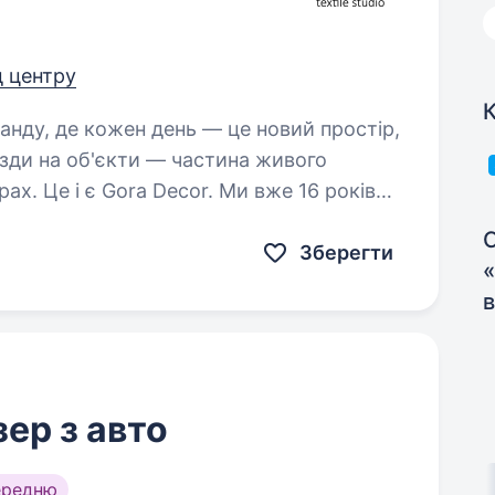
д центру
К
їзди на об'єкти — частина живого
ах. Це і є Gora Decor. Ми вже 16 років
С
Зберегти
в
ер з авто
ередню