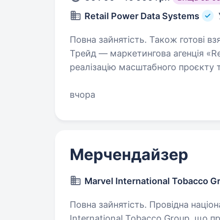
Retail Power Data Systems
Повна зайнятість. Також готові вз
Трейд — маркетингова агенція «Re
реалізацію масштабного проєкту т
технічні роботи) для міжнародних
роботи і тому…
вчора
Мерчендайзер
Marvel International Tobacco G
Повна зайнятість. Провідна національна виробнича компанія Marvel
International Tobacco Group, що 