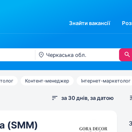
Знайти
вакансії
Роз
толог
Контент-менеджер
Інтернет-маркетолог
за 30 днів, за датою
ка (SMM)
З