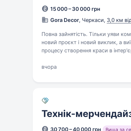
15 000 – 30 000 грн
Gora Decor
, Черкаси,
3,0 км ві
Повна зайнятість. Тільки уяви команду, де кожен день — це новий простір,
новий проєкт і новий виклик, а ви
процесу створення краси в інтер'єр
у текстильному дизайні…
вчора
Технік-мерчендайз
30 700 – 40 000 грн
Вища за с