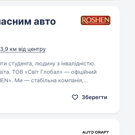
ласним авто
3,9 км від центру
яти студента, людину з інвалідністю.
фіційний
EN». Ми — стабільна компанія,
рює можливості для професійного
зростання.Вимоги: Відповідальність та уважність Бажання…
Зберегти