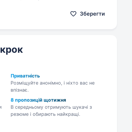
обництві лакофарбових матеріалів…
Зберегти
 крок
Приватність
Розміщуйте анонімно, і ніхто вас не
впізнає.
8 пропозицій щотижня
и
В середньому отримують шукачі з
резюме і обирають найкращі.