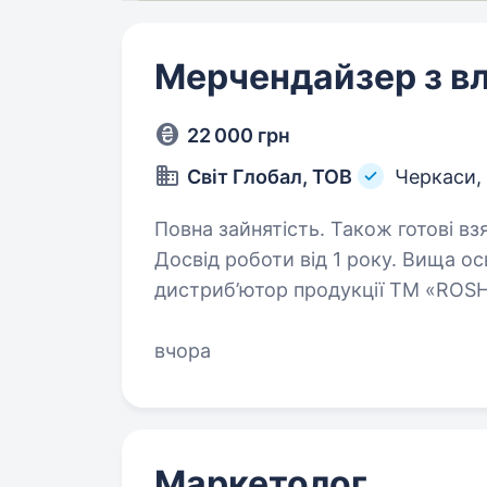
Мерчендайзер з в
22 000 грн
Світ Глобал, ТОВ
Черкаси,
Повна зайнятість. Також готові вз
Досвід роботи від 1 року. Вища освіта. ТОВ «Світ Глобал» — о
дистриб’ютор продукції ТМ «ROSH
що активно розвивається та ство
вчора
Маркетолог