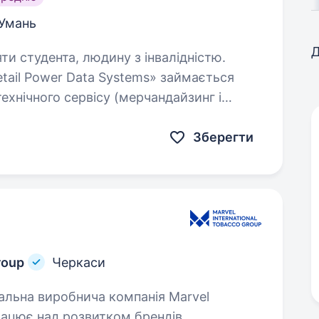
Умань
Д
яти студента, людину з інвалідністю.
tail Power Data Systems» займається
ехнічного сервісу (мерчандайзинг і
 брендів. Ми будуємо нову систему
Зберегти
roup
Черкаси
працює над розвитком брендів