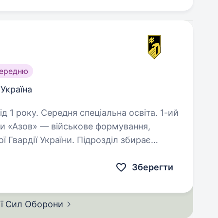
середню
 Україна
1 року. Середня спеціальна освіта. 1-ий
їни «Азов» — військове формування,
 Гвардії України. Підрозділ збирає
кі готові бути прикладом та працювати
Зберегти
ії Сил
Оборони