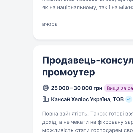
як на національному, так і на між
своїх споживачів найширшим ви
вчора
Продавець-консул
промоутер
25 000 – 30 000 грн
Вища за с
Кансай Хеліос Україна, ТОВ
Повна зайнятість. Також готові взяти студента. Хоч
дохід, а не чекати на фіксовану 
можливість стати господарем своє