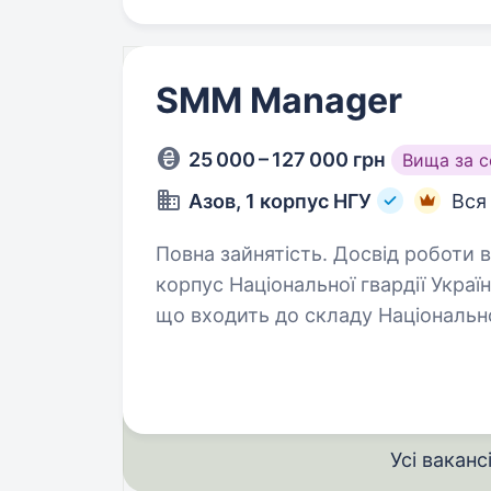
SMM Manager
25 000 – 127 000 грн
Вища за 
Азов, 1 корпус НГУ
Вся
Повна зайнятість. Досвід роботи від 
корпус Національної гвардії Укра
що входить до складу Національної
команду вмотивованих фахівців, я
разом…
Усі ваканс