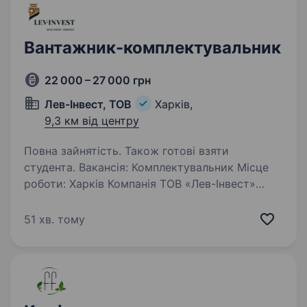
Вантажник-комплектувальник
22 000 – 27 000 грн
Лев-Інвест, ТОВ
Харків,
9,3 км від центру
Повна зайнятість. Також готові взяти
студента. Вакансія: Комплектувальник Місце
роботи: Харків Компанія ТОВ «Лев-Інвест»
шукає в команду комплектувальника. Вакансія
відкрита на складі ручного інструмента
51 хв. тому
та витратних матеріалів для
електроінструмента. Обов’язки:…