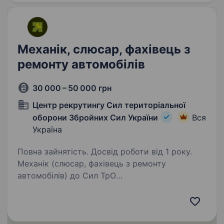
Механік, слюсар, фахівець з
ремонту автомобілів
30 000 – 50 000 грн
Центр рекрутингу Сил територіальної
оборони Збройних Сил України
Вся
Україна
Повна зайнятість. Досвід роботи від 1 року.
Механік (слюсар, фахівець з ремонту
автомобілів) до Сил ТрО
https://forms.gle/u1LAzM5rvDC1uRhN9 Опис
вакансії Сили територіальної оборони,
як окремий рід військ, нищать ворога від
початку повномасштабного вторгнення…