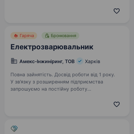
комплектувальник в інтернет-магазин
автозапчастин. Що ми пропонуємо: Стабільну
та своєчасну зарплату — щотижня…
Гаряча
Бронювання
Електрозварювальник
Амекс-Інжиніринг, ТОВ
Харків
Повна зайнятість. Досвід роботи від 1 року.
У зв’язку з розширенням підприємства
запрошуємо на постійну роботу
на виробництво виробів із листового металу
(електричні шафи, шафи для одягу тощо)
електрозварювальника на півавтоматичних
та автоматичних машинах…