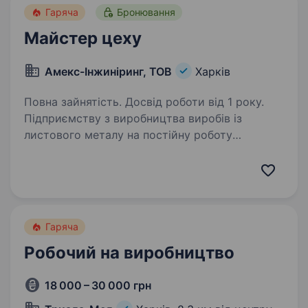
Гаряча
Бронювання
Майстер цеху
Амекс-Інжиніринг, ТОВ
Харків
Повна зайнятість. Досвід роботи від 1 року.
Підприємству з виробництва виробів із
листового металу на постійну роботу
потрібен: майстер цеху; Робота цілий рік.
ЗП висока, стабільна, соц. пакет. Район заводу
ім. Шевченка. Подробиці за телефоном 098 48
097…
Гаряча
Робочий на виробництво
18 000 – 30 000 грн