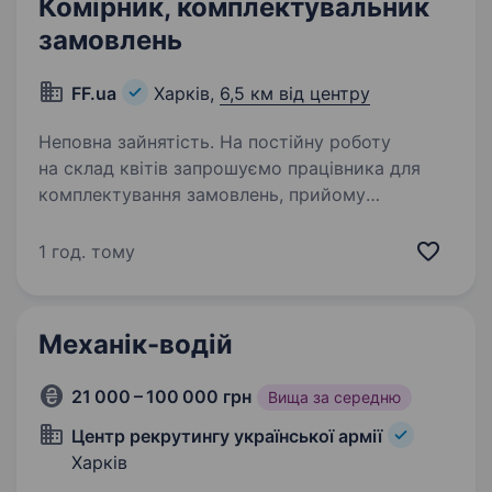
Комірник, комплектувальник
замовлень
FF.ua
Харків,
6,5 км від центру
Неповна зайнятість. На постійну роботу
на склад квітів запрошуємо працівника для
комплектування замовлень, прийому
та догляду за товаром. Група товару — живі
зрізані квіти. Приймаємо без досвіду,
1 год. тому
проводимо навчання. Вимоги до кандидата:…
Механік-водій
21 000 – 100 000 грн
Вища за середню
Центр рекрутингу української армії
Харків