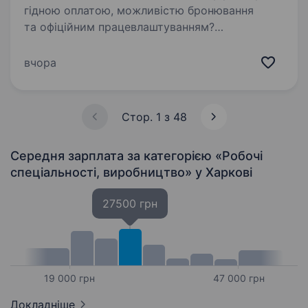
гідною оплатою, можливістю бронювання
та офіційним працевлаштуванням?
Запрошуємо до команди РОСТ
комплектувальників на розподільчий центр.
вчора
Досвід роботи не обов’язковий — ми навчимо
всьому…
Стор. 1 з 48
Середня зарплата за категорією «Робочі
спеціальності, виробництво»
у Харкові
27500 грн
19 000 грн
47 000 грн
Докладніше