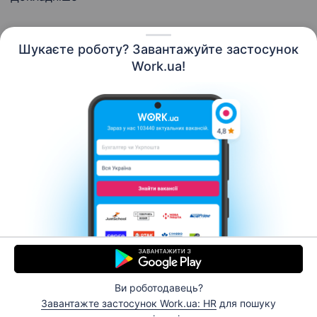
Шукаєте роботу? Завантажуйте застосунок
Work.ua!
Українська
Ресурси
Контакти
Про нас
Кар’єра
Новини Work.ua
Допомога
Умови використання
Роботодавцю
Ви роботодавець?
© 2006–2026 Work.ua. Сервіс пошуку роботи №1 в
Завантажте застосунок Work.ua: HR
для пошуку
Україні.