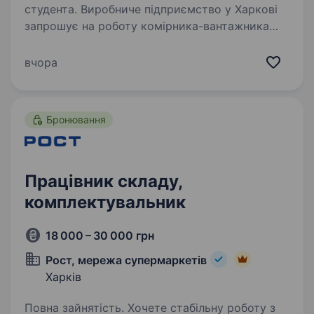
студента. Виробниче підприємство у Харкові
запрошує на роботу комірника-вантажника
Місце роботи: Харків, у пішій доступності від
станції метро «Академіка Павлова». Заробітна
вчора
плата —125 грн/год + 50% за години
переробки…
Бронювання
Працівник складу,
комплектувальник
18 000 – 30 000 грн
Рост, мережа супермаркетів
Харків
Повна зайнятість. Хочете стабільну роботу з