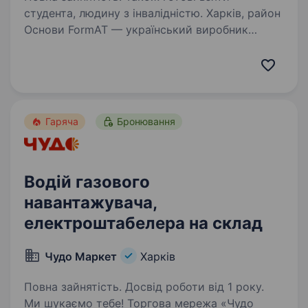
студента, людину з інвалідністю. Харків, район
Основи FormAT — український виробник
скеледромів та спорядження для скелелазіння,
запрошує до команди робочого
на виробництво. Обов’язки: обробка
металевих та пластмасових виробів
порошкове фарбування…
Гаряча
Бронювання
Водій газового
навантажувача,
електроштабелера на склад
Чудо Маркет
Харків
Повна зайнятість. Досвід роботи від 1 року.
Ми шукаємо тебе! Торгова мережа «Чудо