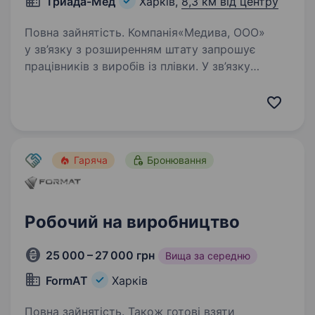
Триада-Мед
Харків,
8,3 км від центру
Повна зайнятість. Компанія«Медива, ООО»
у зв’язку з розширенням штату запрошує
працівників з виробів із плівки. У зв’язку
з розширенням компанії запрошуємо
на роботу працівників для виконання
нескладних операцій з виробами з плівки…
Гаряча
Бронювання
Робочий на виробництво
25 000 – 27 000 грн
Вища за середню
FormAT
Харків
Повна зайнятість. Також готові взяти