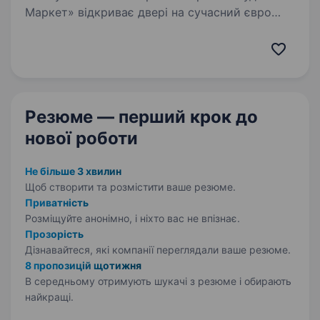
Маркет» відкриває двері на сучасний євро
склад (м. Індустріальна) і запрошує на роботу
Водія газового навантажувача або
електроштабелеру! Що ми чекаємо від тебе:
Досвід роботи…
Резюме — перший крок
до
нової роботи
Не більше 3 хвилин
Щоб створити та розмістити ваше
резюме.
Приватність
Розміщуйте анонімно, і ніхто вас не впізнає.
Прозорість
Дізнавайтеся, які компанії переглядали ваше резюме.
8 пропозицій щотижня
В середньому отримують шукачі з резюме і обирають
найкращі.