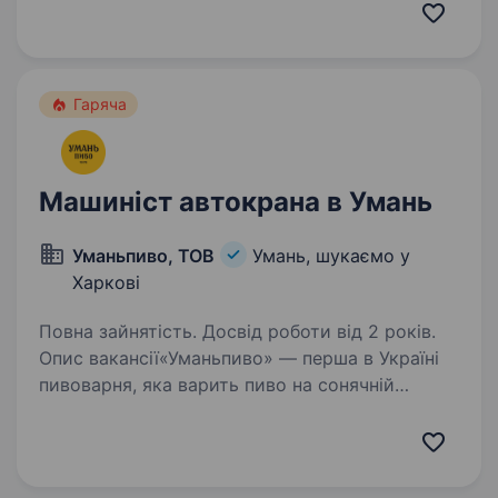
до серійного випуску. Беремо на себе весь
процес — 3D-моделювання, інженерні
розрахунки, вибір…
Гаряча
Машиніст автокрана в Умань
Уманьпиво, ТОВ
Умань, шукаємо у
Харкові
Повна зайнятість. Досвід роботи від 2 років.
Опис вакансії«Уманьпиво» — перша в Україні
пивоварня, яка варить пиво на сонячній
енергії! Ми створюємо повністю натуральний
продукт, поєднуючи 140-річні традиції
з новітніми екологічними технологіями. Наш
бренд…