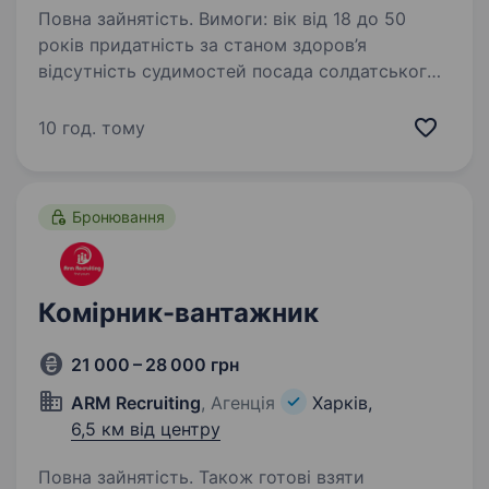
Повна зайнятість. Вимоги: вік від 18 до 50
років придатність за станом здоров’я
відсутність судимостей посада солдатського
складу досвід військової служби буде
перевагою Умови роботи: мобілізація
10 год. тому
на особливий період…
Бронювання
Комірник-вантажник
21 000 – 28 000 грн
ARM Recruiting
, Агенція
Харків,
6,5 км від центру
Повна зайнятість. Також готові взяти