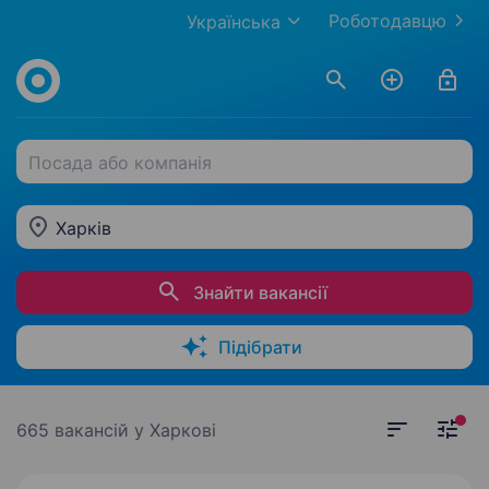
Роботодавцю
Українська
Посада або компанія
Харків
Знайти вакансії
Підібрати
665 вакансій
у Харкові