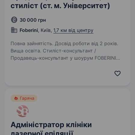
стиліст (ст. м. Університет)
30 000 грн
Foberini
, Київ,
1,7 км від центру
Повна зайнятість. Досвід роботи від 2 років.
Вища освіта. Стиліст-консультант /
Продавець-консультант у шоурум FOBERINI
Любиш моду, стиль та спілкування з людьми?
Хочеш працювати не просто в магазині,
а в українському fashion-бренді, який створює
дизайнерський одяг та сучасні…
Гаряча
Адміністратор клініки
лазерної епіляції