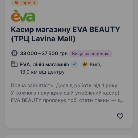
Гаряча
Касир магазину EVA BEAUTY
(ТРЦ Lavina Mall)
33 000 – 37 500 грн
Вища за середню
EVA, лінія магазинів
Київ,
13,0 км від центру
Повна зайнятість. Досвід роботи від 1 року.
У кожного покупця є свій улюблений касир)
EVA BEAUTY пропонує тобі стати таким — для
наших клієнтів;) Шукаємо профі, що вміє
поєднувати сувору касову дисципліну
з любов’ю і уважністю до людей^^ Скільки
наступних…