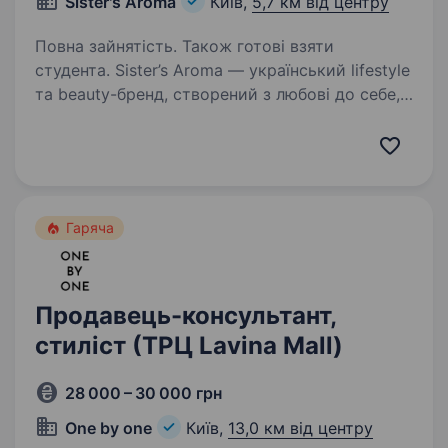
Sister's Aroma
Київ,
5,7 км від центру
Повна зайнятість. Також готові взяти
студента. Sister’s Aroma — український lifestyle
та beauty-бренд, створений з любові до себе,
впевненості та краси в кожній деталі.
Ми транслюємо сучасні цінності, надихаємо
жінок і створюємо технологічні продукти, які
вже…
Гаряча
Продавець-консультант,
стиліст (ТРЦ Lavina Mall)
28 000 – 30 000 грн
One by one
Київ,
13,0 км від центру