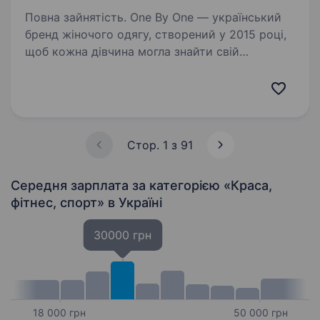
Повна зайнятість. One By One — український
бренд жіночого одягу, створений у 2015 році,
щоб кожна дівчина могла знайти свій
унікальний стиль та відчути впевненість
у собі. Ми розширюємося, оновлюємо колекції
щотижня, адаптуємось…
Стор. 1 з 91
Середня зарплата за категорією «Краса,
фітнес, спорт»
в Україні
30000 грн
18 000 грн
50 000 грн