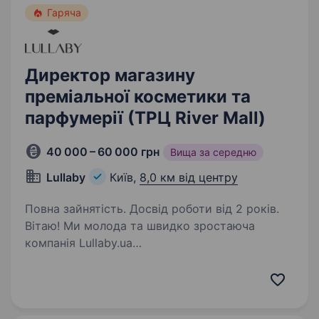
Гаряча
Директор магазину
преміальної косметики та
парфумерії (ТРЦ River Mall)
40 000 – 60 000 грн
Вища за середню
Lullaby
Київ,
8,0 км від центру
Повна зайнятість. Досвід роботи від 2 років.
Вітаю! Ми молода та швидко зростаюча
компанія Lullaby.ua
(https://www.instagram.com/lullaby.ua/). Наш
магазин є одним з лідерів продажів косметики
в Україні, і ми шукаємо однодумця, який
готовий розвиватися разом…