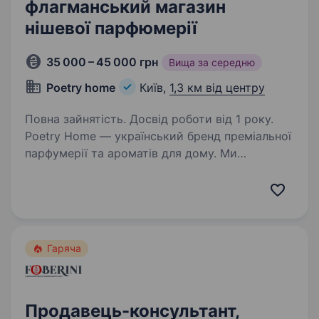
флагманський магазин
нішевої парфюмерії
35 000 – 45 000 грн
Вища за середню
Poetry home
Київ,
1,3 км від центру
Повна зайнятість. Досвід роботи від 1 року.
Poetry Home — український бренд преміальної
парфумерії та ароматів для дому. Ми
відкриваємо новий флагманський магазин
у самому серці Києва — простір, де аромати,
дизайн та сервіс створюють особливу
атмосферу для…
Гаряча
Продавець-консультант,