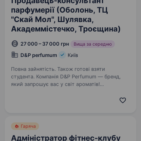
Продавець-консультант
парфумерії (Оболонь, ТЦ
"Скай Мол", Шулявка,
Академмістечко, Троєщина)
27 000 – 37 000 грн
Вища за середню
D&Р perfumum
Київ
Повна зайнятість. Також готові взяти
студента. Компанія D&P Perfumum — бренд,
який запрошує вас у світ ароматів!
Ми шукаємо продавця-консультанта
з подальшим кар'єрним ростом! Не маєш
досвіду? — Ми навчимо! Головне — бажання
розвиватися і любити людей. Твої…
Гаряча
Адміністратор фітнес-клубу