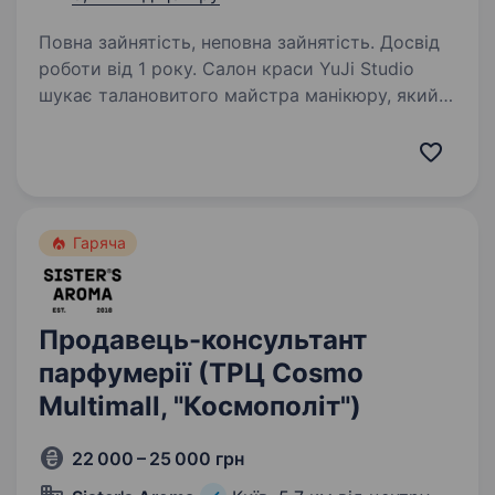
Повна зайнятість, неповна зайнятість. Досвід
роботи від 1 року. Салон краси YuJi Studio
шукає талановитого майстра манікюру, який
любить свою справу та хоче працювати
в стильному, комфортному просторі
з класними клієнтами Що ми пропонуємо?
Сучасний, добре обладнаний салон…
Гаряча
Продавець-консультант
парфумерії (ТРЦ Cosmo
Multimall, "Космополіт")
22 000 – 25 000 грн