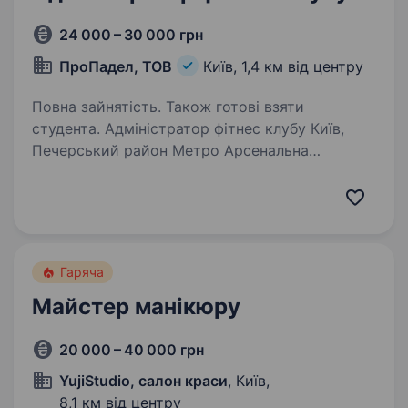
24 000 – 30 000 грн
ПроПадел, ТОВ
Київ,
1,4 км від центру
Повна зайнятість. Також готові взяти
студента. Адміністратор фітнес клубу Київ,
Печерський район Метро Арсенальна
та Кловська Шукаємо адміністратора спорт
клубу в центрі Києва. Що ви будете робити:
Зустрічати та приймати гостей Консультувати
гостей по телефону…
Гаряча
Майстер манікюру
20 000 – 40 000 грн
YujiStudio, салон краси
, Київ,
8,1 км від центру