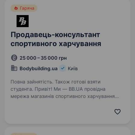
Гаряча
Продавець-консультант
спортивного харчування
25 000 – 35 000 грн
Bodybuilding.ua
Київ
Повна зайнятість. Також готові взяти
студента. Привіт! Ми — BB.UA провідна
мережа магазинів спортивного харчування
в Україні. Якщо ти захоплюєшся активним
способом життя, спортом, вітамінами і хочеш
допомагати людям досягати їхніх цілей — тоді
ця вакансія саме…