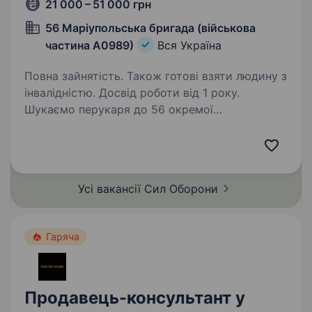
21 000 – 51 000 грн
56 Маріупольська бригада (військова
частина А0989)
Вся Україна
Повна зайнятість. Також готові взяти людину з
інвалідністю. Досвід роботи від 1 року.
Шукаємо перукаря до 56 окремої
мотопіхотної Маріупольської бригади! 56
окрема мотопіхотна Маріупольська бригада —
бойовий підрозділ у складі Збройних Сил
України, сформований у 2015 році після
Усі вакансії Сил
Оборони
початку російської…
Гаряча
Продавець-консультант у