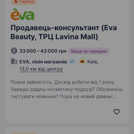
Гаряча
Продавець-консультант (Eva
Beauty, ТРЦ Lavina Mall)
33 000 – 43 000 грн
Вища за середню
EVA, лінія магазинів
Київ,
13,0 км від центру
Повна зайнятість. Досвід роботи від 1 року.
Завжди радиш косметику подрузі? Обожнюєш
тестувати новинки? Пора на новий рівень!
Ми шукаємо beauty-консультанта high-level
у новий формат магазину в Києві — EVA
BEAUTY :)) Головний скілл — любов до людей і
beauty-трендів)…