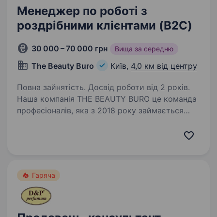
Менеджер по роботі з
роздрібними клієнтами (B2C)
30 000 – 70 000 грн
Вища за середню
The Beauty Buro
Київ,
4,0 км від центру
Повна зайнятість. Досвід роботи від 2 років.
Наша компанія THE BEAUTY BURO це команда
професіоналів, яка з 2018 року займається
дистрибуцією та розвитком косметичних
брендів на території України. Ми працюємо
з понад 500 оптовими партнерами по всій
країні,…
Гаряча