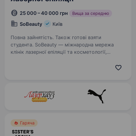
25 000 – 40 000 грн
Вища за середню
SoBeauty
Київ
Повна зайнятість. Також готові взяти
студента. SoBeauty — міжнародна мережа
клінік лазерної епіляції та косметології,
де краса поєднується з турботою. Уже
сьогодні ми працюємо у 22 клініках та щодня
допомагаємо тисячам клієнтів почуватися
впевненіше, красивіше…
Гаряча