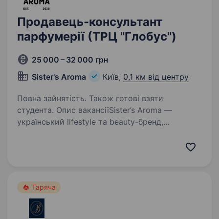
Продавець-консультант
парфумерії (ТРЦ "Глобус")
25 000 – 32 000 грн
Sister's Aroma
Київ,
0,1 км від центру
Повна зайнятість. Також готові взяти
студента. Опис вакансіїSister’s Aroma —
український lifestyle та beauty-бренд,
створений з любові до себе, впевненості
та краси в кожній деталі. Ми транслюємо
сучасні цінності, надихаємо жінок і створюємо
технологічні продукти,…
Гаряча