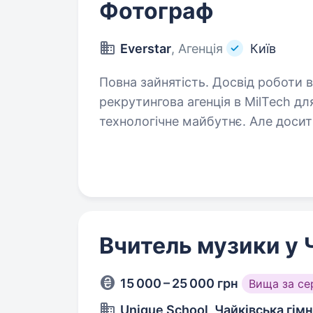
Фотограф
Everstar
, Агенція
Київ
Повна зайнятість. Досвід роботи від 2 років. Ми —
рекрутингова агенція в MilTech дл
технологічне майбутнє. Але досит
Вчитель музики у 
15 000 – 25 000 грн
Вища за с
Unique School, Чайківська гімн