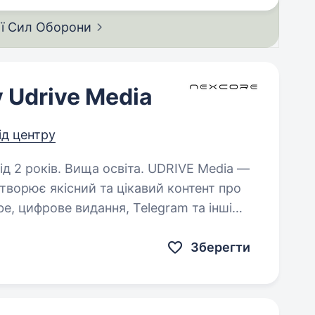
ії Сил
Оборони
 Udrive Media
від центру
в. Вища освіта. UDRIVE Media —
творює якісний та цікавий контент про
e, цифрове видання, Telegram та інші
 людям легко обирати автомобілі…
Зберегти