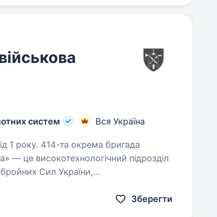
військова
лотних систем
Вся Україна
окрема бригада
а» — це високотехнологічний підрозділ
Збройних Сил України,
ні ударних, розвідувальних безпілотних…
Зберегти