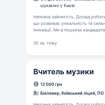
шукаємо у Києві
Неповна зайнятість. Досвід роботи від 1 року. Ми, Un
що розвиває унікальність та сильн
інновації. Ми в пошуках кандидатів,
не просто викладати, але й нади
30 хв. тому
Вчитель музики
12 000 грн
Біклевер, Київський ліцей, ПО
Неповна зайнятість. Досвід роботи від 1 року. Мережі