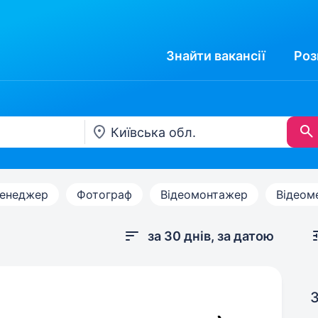
Знайти
вакансії
Роз
менеджер
Фотограф
Відеомонтажер
Відеом
за 30 днів, за датою
З