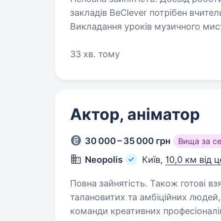
закладів BeClever потрібен вчите
Викладання уроків музичного мистецтва Підготовка дітей до 
з хореографом) Активність
33 хв. тому
Актор, аніматор
30 000 – 35 000 грн
Вища за с
Neopolis
Київ,
10,0 км від 
Повна зайнятість. Також готові взяти студента. Ва
талановитих та амбіційних людей,
команди креативних професіоналів. Ми про