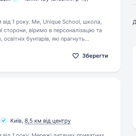
ique School, школа,
Д
і сторони, віримо в персоналізацію та
 освітніх бунтарів, які прагнуть
хати, здатних перетворювати…
Зберегти
Київ,
8,5 км від центру
 дитячих приватних