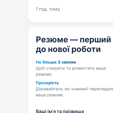
роботу БЕЗ ДОСВІДУ, адже забе
1 год. тому
Резюме — перший
до нової роботи
Не більше 3 хвилин
Щоб створити та розмістити ваше
резюме.
Прозорість
Дізнавайтеся, які компанії переглядал
ваше резюме.
Ваші ім'я та прізвище