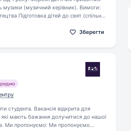
ль музики (музичний керівник). Вимоги:
свят (спільно
 і щире бажання…
Зберегти
ередню
центру
кансія відкрита для
 які мають бажання долучитися до нашої
понуємо: Ми пропонуємо