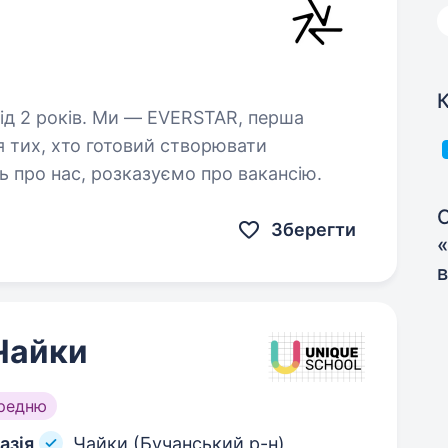
К
 EVERSTAR, перша
я тих, хто готовий створювати
ь про нас, розказуємо про вакансію.
С
Зберегти
«
в
Чайки
ередню
азія
Чайки (Бучанський р-н),