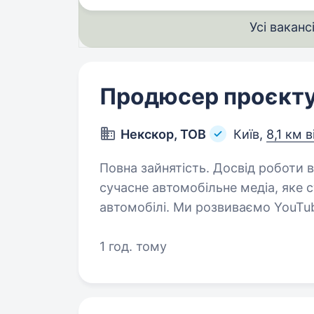
Усі ваканс
Продюсер проєкту
Некскор, ТОВ
Київ,
8,1 км 
Повна зайнятість. Досвід роботи від 2 рокі
сучасне автомобільне медіа, яке с
автомобілі. Ми розвиваємо YouTub
цифрові платформи, допомагаючи
1 год. тому