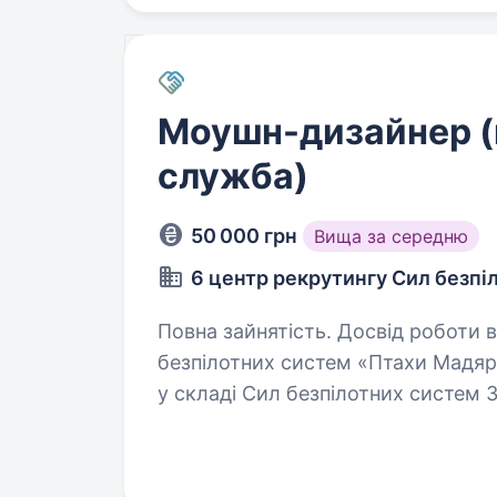
Моушн-дизайнер (
служба)
50 000 грн
Вища за середню
6 центр рекрутингу Сил безпі
Повна зайнятість. Досвід роботи від 1 року. 414-та 
безпілотних систем «Птахи Мадяр
у складі Сил безпілотних систем 
що спеціалізується на застосуван