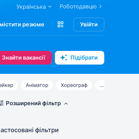
Роботодавцю
Українська
містити
резюме
Увійти
Знайти вакансії
Підібрати
ейкер
Аніматор
Хореограф
...
Розширений фільтр
астосовані фільтри