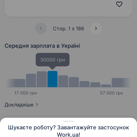
та розміщенням товарів на складі; Складання
товарних партій для відвантаження; Ведення
обліку та звітності…
Стор. 1 з 186
Середня зарплата
в Україні
30000 грн
17 000 грн
57 000 грн
Докладніше
Шукаєте роботу? Завантажуйте застосунок
Work.ua!