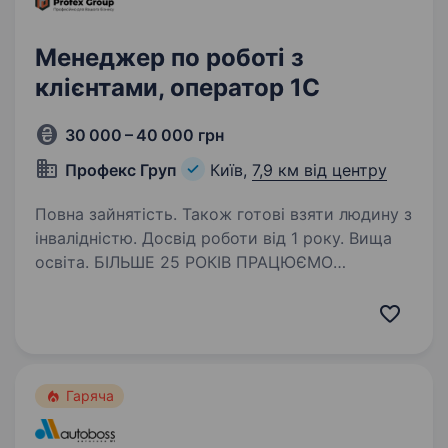
Менеджер по роботі з
клієнтами, оператор 1С
30 000 – 40 000 грн
Профекс Груп
Київ,
7,9 км від центру
Повна зайнятість. Також готові взяти людину з
інвалідністю. Досвід роботи від 1 року. Вища
освіта. БІЛЬШЕ 25 РОКІВ ПРАЦЮЄМО
В ДИСТРИБУЦІЇ АВТОХІМІЇ, МАСТИЛЬНИХ
МАТЕРІАЛІВ ТА АВТОАКСЕСУАРІВ Шукаємо
активних, компетентних, уважних
співробітників, які впевнені в собі, та мають
хист як до командної, так і самостійної…
Гаряча