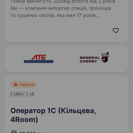
Повна зайнятість. Досвід роботи від 2 років.
Ми — компанія-імпортер спецій, прянощів
та сушених овочів, яка вже 17 років
забезпечує українських виробників харчової
промисловості якісною сировиною. Постійно
розширюємо виробництво, модернізуємо
обладнання та впроваджуємо…
Гаряча
Оператор 1С (Кільцева,
4Room)