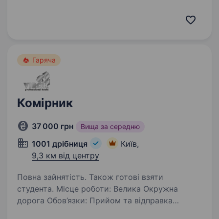
РИНКУ КОНДИТЕРСЬКИХ ВИРОБІВ
Запрошуємо вантажника-комплектувальника
на склад, для роботи з кондитерськими
виробами. ЗП 35000−50000 (1450 зміна,…
Гаряча
Комірник
37 000 грн
Вища за середню
1001 дрібниця
Київ,
9,3 км від центру
Повна зайнятість. Також готові взяти
студента. Місце роботи: Велика Окружна
дорога Обов’язки: Прийом та відправка
товарів; Контроль за залишками