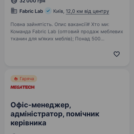
32 000 грн
Fabric Lab
Київ,
12,0 км від центру
Повна зайнятість. Опис вакансії# Хто ми:
Команда Fabric Lab (оптовий продаж меблевих
тканин для м’яких меблів); Понад 500
виробників — професіоналів у своїй справі;
Понад 20 ексклюзивних колекцій у нашому
портфелі (Туреччина,…
Гаряча
Офіс-менеджер,
адміністратор, помічник
керівника