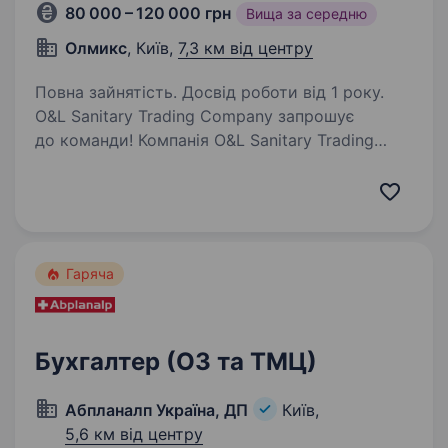
80 000 – 120 000 грн
Вища за середню
Олмикс
, Київ,
7,3 км від центру
Повна зайнятість. Досвід роботи від 1 року.
O&L Sanitary Trading Company запрошує
до команди! Компанія O&L Sanitary Trading
Company вже майже 30 років є одним із
лідерів українського ринку сантехнічного
та теплотехнічного обладнання. Ми маємо
власне виробництво,…
Гаряча
Бухгалтер (ОЗ та ТМЦ)
Абпланалп Україна, ДП
Київ,
5,6 км від центру