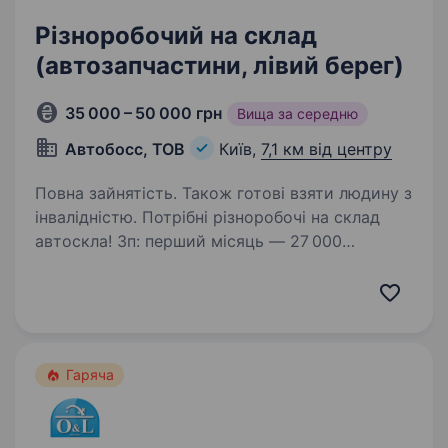
Різноробочий на склад
(автозапчастини, лівий берег)
35 000 – 50 000 грн
Вища за середню
Автобосс, ТОВ
Київ,
7,1 км від центру
Повна зайнятість. Також готові взяти людину з
інвалідністю. Потрібні різноробочі на склад
автоскла! Зп: перший місяць — 27 000
фіксовано, починаючи з 2 місяця
35000−50000. Графік: пн-пт, 8/17,9/18,10/19 +
1−2 чергові суботи з 9/15 Локація: лівий берег,
вул. Березняківська…
Гаряча