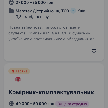
27 000 – 35 000 грн
Мегатек Дістрибьюшн, ТОВ
Київ,
3,3 км від центру
Повна зайнятість. Також готові взяти
студента. Компанія MEGATECH є сучасним
українським постачальником обладнання для
критичної інфраструктури та автоматизації.
Наші основні напрями діяльності — мережеве
обладнання (роутери, комутатори, точки
доступу тощо),…
Гаряча
Комірник-комплектувальник
40 000 – 50 000 грн
Вища за середню