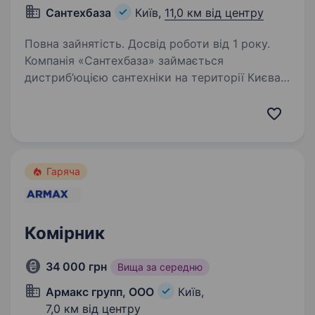
Сантехбаза
Київ,
11,0 км від центру
Повна зайнятість. Досвід роботи від 1 року.
Компанія «Сантехбаза» займається
дистриб’юцією сантехніки на території Києва
та Київської області, є імпортером
та офіційним представником низки торгових
марок виробництва Німеччини, Італії,
Туреччини, Польщі, Литви,…
Гаряча
Комірник
34 000 грн
Вища за середню
Армакс групп, ООО
Київ,
7,0 км від центру