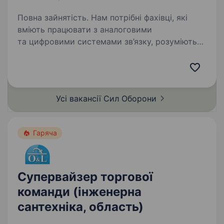
Повна зайнятість. Нам потрібні фахівці, які
вміють працювати з аналоговими
та цифровими системами зв’язку, розуміються
на БпЛА різних типів та здатні оперативно
виявити й усунути несправність. Вакансія
передбачає мобілізацію або…
Усі вакансії Сил
Оборони
Гаряча
Супервайзер торгової
команди (інженерна
сантехніка, область)