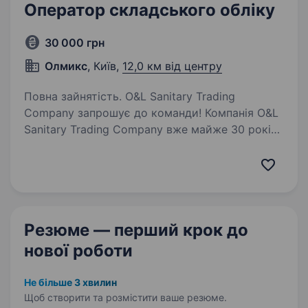
Оператор складського обліку
30 000 грн
Олмикс
, Київ,
12,0 км від центру
Повна зайнятість. O&L Sanitary Trading
Company запрошує до команди! Компанія O&L
Sanitary Trading Company вже майже 30 років
є одним із лідерів українського ринку
сантехнічного та теплотехнічного обладнання.
Ми маємо власне виробництво,…
Резюме — перший крок
до
нової роботи
Не більше 3 хвилин
Щоб створити та розмістити ваше
резюме.