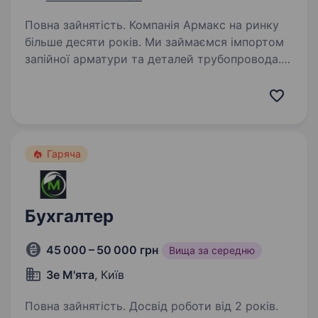
Повна зайнятість. Компанія Армакс на ринку
більше десяти років. Ми займаємся імпортом
запійної арматури та деталей трубопровода.
В зв’язку з розширенням шукаємо в свою
команду комірника. Надаємо спецодяг +
навчимо всьому з нуля!…
Гаряча
Бухгалтер
45 000 – 50 000 грн
Вища за середню
Зе М'ята
, Київ
Повна зайнятість. Досвід роботи від 2 років.