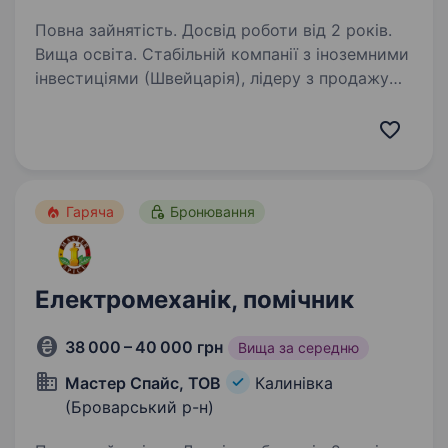
Повна зайнятість. Досвід роботи від 2 років.
Вища освіта. Стабільній компанії з іноземними
інвестиціями (Швейцарія), лідеру з продажу
металообробного обладнання в Україні,
на постійну роботу потрібен Бухгалтер
на повну зайнятість на довгострокову
співпрацю. Ми пропонуємо:…
Гаряча
Бронювання
Електромеханік, помічник
38 000 – 40 000 грн
Вища за середню
Мастер Спайс, ТОВ
Калинівка
(Броварський р-н)