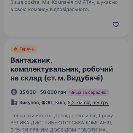
Вища освіта. Ми, Компанія «М'ЯТА», шукаємо
в свою команду відповідального
та досвідченого бухгалтера, спеціаліста
з первинної документації. Досвід роботи
на аналогічній посаді від 1 року; досвід роботи
в 1С 8.3, М.Е.Doc,…
Гаряча
Вантажник,
комплектувальник, робочий
на склад (ст. м. Видубичі)
35 000 – 50 000 грн
Вища за середню
Зикунов, ФОП
, Київ,
5,2 км від центру
Повна зайнятість. Досвід роботи від 1 року.
ВЕЛИКА ДИСТРИБЬЮТОРСЬКА КОМПАНІЯ,
З 15-ТИ РІЧНИМ ДОСВІДОМ РОБОТИ НА