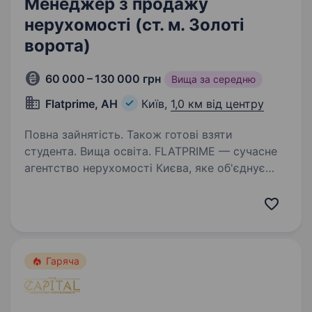
Менеджер з продажу
нерухомості (ст. м. Золоті
ворота)
60 000 – 130 000 грн
Вища за середню
Flatprime, АН
Київ,
1,0 км від центру
Повна зайнятість. Також готові взяти
студента. Вища освіта. FLATPRIME — сучасне
агентство нерухомості Києва, яке об'єднує
амбітних людей, сильну команду та високі
результати. Ми допомагаємо клієнтам
купувати, продавати та орендувати
нерухомість, супроводжуючи їх на кожному…
Гаряча