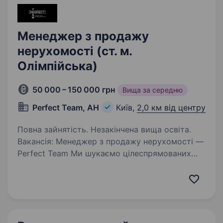
Менеджер з продажу
нерухомості (ст. м.
Олімпійська)
50 000 – 150 000 грн
Вища за середню
Perfect Team, АН
Київ,
2,0 км від центру
Повна зайнятість. Незакінчена вища освіта.
Вакансія: Менеджер з продажу нерухомості —
Perfect Team Ми шукаємо цілеспрямованих
та амбітних людей, які точно знають, чого
хочуть у сфері нерухомості. Якщо ви готові
працювати, рости та заробляти — ми
відкриті…