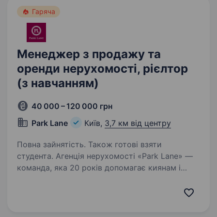
Гаряча
Менеджер з продажу та
оренди нерухомості, рієлтор
(з навчанням)
40 000 – 120 000 грн
Park Lane
Київ,
3,7 км від центру
Повна зайнятість. Також готові взяти
студента. Агенція нерухомості «Park Lane» —
команда, яка 20 років допомагає киянам і
мешканцям передмістя знайти ідеальне житло
чи вигідний комерційний простір. Наша
сила — у професіоналізмі, дружній атмосфері
та підтримці…