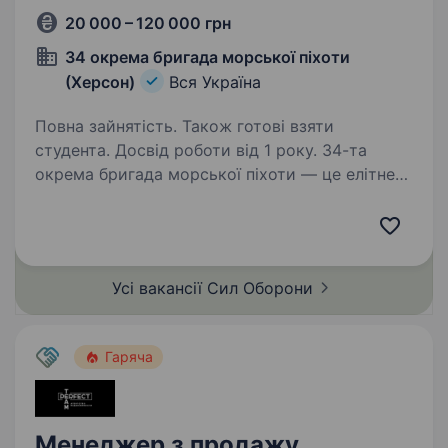
20 000 – 120 000 грн
34 окрема бригада морської піхоти
(Херсон)
Вся Україна
Повна зайнятість. Також готові взяти
студента. Досвід роботи від 1 року. 34-та
окрема бригада морської піхоти — це елітне
з'єднання Військово-Морських Сил України,
яке з 1 лютого 2025 року офіційно стало
частиною 30-го корпусу морської піхоти, 28
лютого 2026 отримало нову офіційну назву…
Усі вакансії Сил
Оборони
Гаряча
Менеджер з продажу