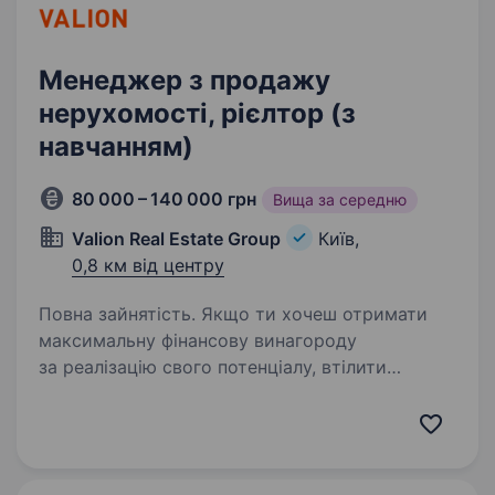
Менеджер з продажу
нерухомості, рієлтор (з
навчанням)
80 000 – 140 000 грн
Вища за середню
Valion Real Estate Group
Київ,
0,8 км від центру
Повна зайнятість. Якщо ти хочеш отримати
максимальну фінансову винагороду
за реалізацію свого потенціалу, втілити
в життя відкладені мрії, почати роботу
в престижному, стабільному напрямку,
компанія VALION стане твоїм надійним
супутником…