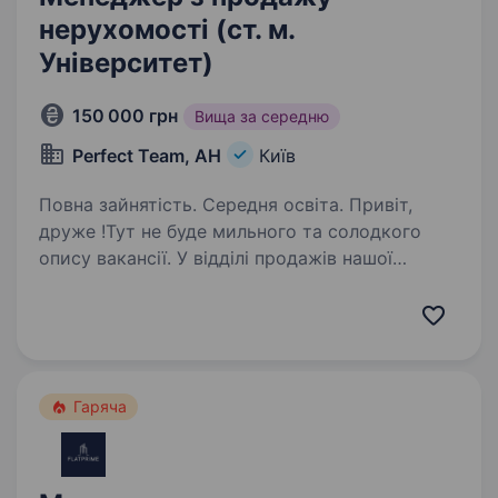
нерухомості (ст. м.
Університет)
150 000 грн
Вища за середню
Perfect Team, АН
Київ
Повна зайнятість. Середня освіта. Привіт,
друже !Тут не буде мильного та солодкого
опису вакансії. У відділі продажів нашої
компанії все зводиться до результатів та цифр
у вигляді зароблених грошей. 1. Ми багато.
Дуже багато навчаємось та навчаємо…
Гаряча