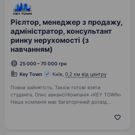
Рієлтор, менеджер з продажу,
адміністратор, консультант
ринку нерухомості (з
навчанням)
25 000 – 70 000 грн
Key Town
Київ,
0,2 км від центру
Повна зайнятість. Також готові взяти
студента. Опис вакансіїКомпанія «KEY TOWN»
Наша компанія має багаторічний досвід
на ринку України у наданні послуг
з довгострокової оренди житлової
нерухомості. Ми надаємо клієнтам повний
спектр послуг — від підбору оптимальних…