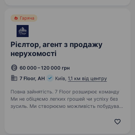
Гаряча
Рієлтор, агент з продажу
нерухомості
60 000 – 120 000 грн
7 Floor, АН
Київ,
1,1 км від центру
Повна зайнятість. 7 Floor розширює команду
Ми не обіцяємо легких грошей чи успіху без
зусиль. Ми створюємо можливість побудувати
кар'єру в нерухомості разом із командою, яка
має досвід, систему та чітке розуміння ринку.
7 Floor-…