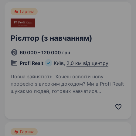
Гаряча
Рієлтор (з навчанням)
60 000 – 120 000 грн
Profi Realt
Київ,
2,0 км від центру
Повна зайнятість. Хочеш освоїти нову
професію з високим доходом? Ми в Profi Realt
шукаємо людей, готових навчатися
та працювати у сфері нерухомості. Наша
вакансія — це шанс підвищити свою якість
життя, збільшити власний прибуток,…
Гаряча