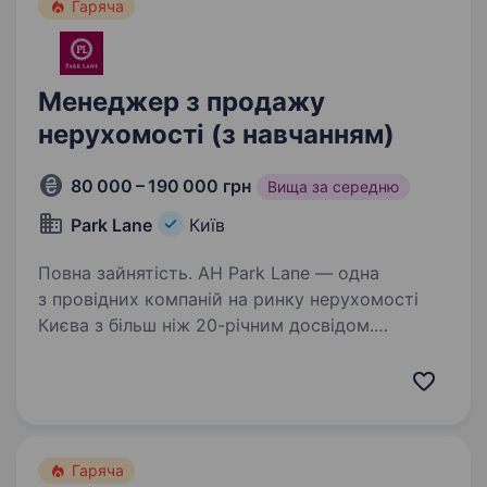
Гаряча
Менеджер з продажу
нерухомості (з навчанням)
80 000 – 190 000 грн
Вища за середню
Park Lane
Київ
Повна зайнятість. АН Park Lane — одна
з провідних компаній на ринку нерухомості
Києва з більш ніж 20-річним досвідом.
Ми стабільно займаємо лідируючі позиції
у сфері нерухомості та маємо 3 сучасні офіси
в центрі столиці. Ми постійно…
Гаряча