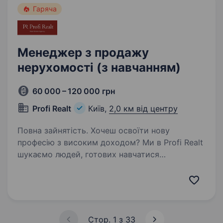
Гаряча
Менеджер з продажу
нерухомості (з навчанням)
60 000 – 120 000 грн
Profi Realt
Київ,
2,0 км від центру
Повна зайнятість. Хочеш освоїти нову
професію з високим доходом? Ми в Profi Realt
шукаємо людей, готових навчатися
та працювати у сфері нерухомості. Наша
вакансія — це шанс підвищити свою якість
життя, збільшити власний прибуток,…
Стор. 1 з 33