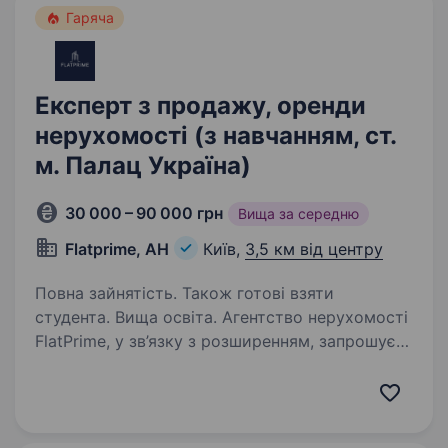
Гаряча
Експерт з продажу, оренди
нерухомості (з навчанням, ст.
м. Палац Україна)
30 000 – 90 000 грн
Вища за середню
Flatprime, АН
Київ,
3,5 км від центру
Повна зайнятість. Також готові взяти
студента. Вища освіта. Агентство нерухомості
FlatPrime, у зв’язку з розширенням, запрошує
на роботу ріелтора, спеціаліста з купівлі/
продажу, оренди нерухомості. Наша компанія
Лідер на ринку нерухомості завдяки:
Експертному знанню ринку:…