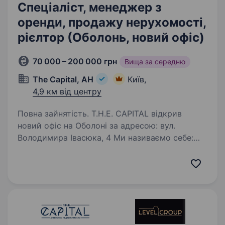
Спеціаліст, менеджер з
оренди, продажу нерухомості,
рієлтор (Оболонь, новий офіс)
70 000 – 200 000 грн
Вища за середню
The Capital, АН
Київ,
4,9 км від центру
Повна зайнятість. T.H.E. CAPITAL відкрив
новий офіс на Оболоні за адресою: вул.
Володимира Івасюка, 4 Ми називаємо себе:
«Оболонські Липки». Тут 1 + 1 = 11 — коли
команда працює як одне ціле. Це 11-й офіс,
де народжуються…