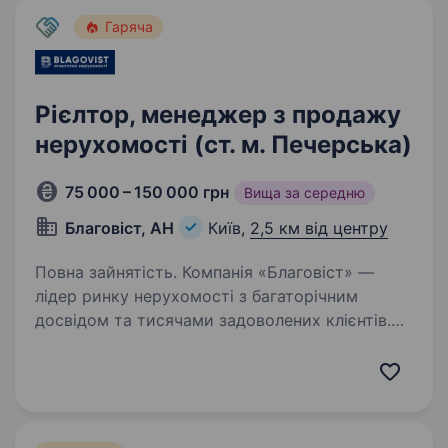
Гаряча
Рієлтор, менеджер з продажу
нерухомості (ст. м. Печерська)
75 000 – 150 000 грн
Вища за середню
Благовіст, АН
Київ,
2,5 км від центру
Повна зайнятість. Компанія «Благовіст» —
лідер ринку нерухомості з багаторічним
досвідом та тисячами задоволених клієнтів.
Запрошуємо тих, хто прагне активно
працювати, досягати нових висот і
створювати фінансово стабільне майбутнє…