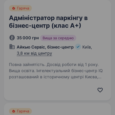
Гаряча
Адміністратор паркінгу в
бізнес-центр (клас А+)
35 000 грн
Вища за середню
Айкью Сервіс, бізнес-центр
Київ,
3,8 км від центру
Повна зайнятість. Досвід роботи від 1 року.
Вища освіта. Інтелектуальний бізнес-центр IQ
розташований в історичному центрі Києва,
має унікальну архітектуру з відкритими
терасами та панорамним видом на монумент і
дніпровські схили. Це місце сили для
проведення різноманітних…
Гаряча