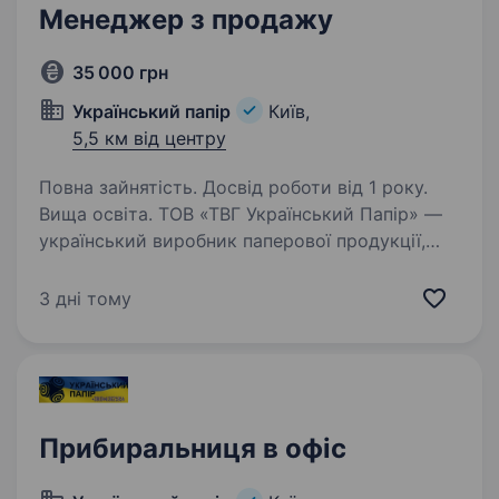
Менеджер з продажу
35 000 грн
Український папір
Київ,
5,5 км від центру
Повна зайнятість. Досвід роботи від 1 року.
Вища освіта. ТОВ «ТВГ Український Папір» —
український виробник паперової продукції,
що задає стандарти якості та надійності
на ринку вже понад 30 років. Наше власне
3 дні тому
виробництво — це серце компанії та джерело
стабільного постачання…
Прибиральниця в офіс