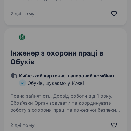
на склад у нашу команду в Києві. Що ти будеш
робити: Приймати та розміщувати товар
2 дні тому
на складі. Вести облік…
Інженер з охорони праці в
Обухів
Київський картонно-паперовий комбінат
Обухів, шукаємо у Києві
Повна зайнятість. Досвід роботи від 1 року.
Обов’язки Організовувати та координувати
роботу з охорони праці та пожежної безпеки
на підприємстві відповідно до вимог чинного
законодавства України. Розробляти,
2 дні тому