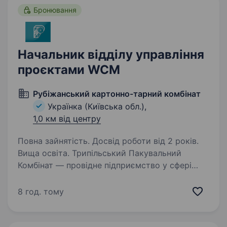
Бронювання
Начальник відділу управління
проєктами WCM
Рубіжанський картонно-тарний комбінат
Українка (Київська обл.),
1,0 км від центру
Повна зайнятість. Досвід роботи від 2 років.
Вища освіта. Трипільський Пакувальний
Комбінат — провідне підприємство у сфері
виготовлення гофрокартону та пакувальної
продукції для різних секторів промисловості.
8 год. тому
Ми зосереджені на впровадженні інновацій,
дотриманні високих…