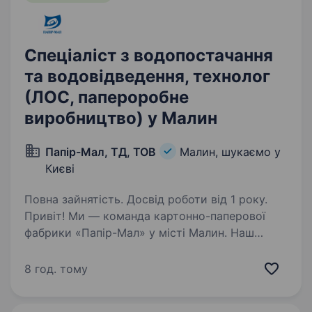
Спеціаліст з водопостачання
та водовідведення, технолог
(ЛОС, папероробне
виробництво) у Малин
Папір-Мал, ТД, ТОВ
Малин, шукаємо у
Києві
Повна зайнятість. Досвід роботи від 1 року.
Привіт! Ми — команда картонно-паперової
фабрики «Папір-Мал» у місті Малин. Наш
секрет успіху — це спільна робота, повага
до традицій та впровадження інновацій,
8 год. тому
що дозволяє нам впевнено рухатися вперед.
Якщо ти хочеш…