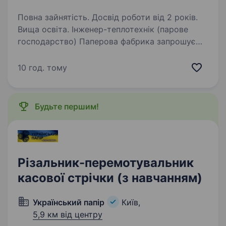
Повна зайнятість. Досвід роботи від 2 років.
Вища освіта. Інженер-теплотехнік (парове
господарство) Паперова фабрика запрошує
на роботу інженера-теплотехніка. Основні
обов’язки: Забезпечення ефективної роботи
10 год. тому
парового господарства підприємства.
Оптимізація виробництва…
Будьте першим!
Різальник-перемотувальник
касової стрічки (з навчанням)
Український папір
Київ,
5,9 км від центру