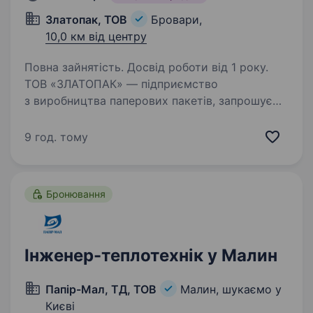
Златопак, ТОВ
Бровари,
10,0 км від центру
Повна зайнятість. Досвід роботи від 1 року.
ТОВ «ЗЛАТОПАК» — підприємство
з виробництва паперових пакетів, запрошує
на постійну роботу Укладальника-
пакувальника. Умови роботи: місце
9 год. тому
розташування виробництва: м Бровари; повна
зайнятість, офіційне працевлаштування;…
Бронювання
Інженер-теплотехнік у Малин
Папір-Мал, ТД, ТОВ
Малин, шукаємо у
Києві