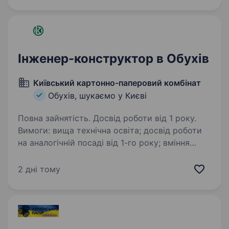
переглядати та контролювати виконання
положень,…
Інженер-конструктор в Обухів
Київський картонно-паперовий комбінат
Обухів, шукаємо у Києві
Повна зайнятість. Досвід роботи від 1 року.
Вимоги: вища технічна освіта; досвід роботи
на аналогічній посаді від 1-го року; вміння
працювати в САПР 3Д. Обов’язки: Розробка
технічних креслень деталей і вузлів
2 дні тому
обладнання, металоконструкцій, розрахунки…