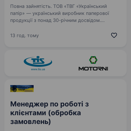
Повна зайнятість. ТОВ «ТВГ «Український
папір» — український виробник паперової
продукції з понад 30-річним досвідом.
Ми виготовляємо касову стрічку,
термоетикетки, самоклеючу продукцію та інші
13 год. тому
паперові вироби для бізнесу по всій…
Менеджер по роботі з
клієнтами (обробка
замовлень)