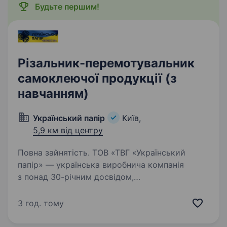
Будьте першим!
Різальник-перемотувальник
самоклеючої продукції (з
навчанням)
Український папір
Київ,
5,9 км від центру
Повна зайнятість. ТОВ «ТВГ «Український
папір» — українська виробнича компанія
з понад 30-річним досвідом,
що спеціалізується на виготовленні паперової
та самоклеючої продукції, запрошує до своєї
3 год. тому
команди різальника-перемотувальника…