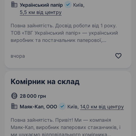
Український папір
Київ,
5,5 км від центру
Повна зайнятість. Досвід роботи від 1 року.
ТОВ «ТВГ Український папір» — український
виробник та постачальник паперової,
канцелярської та господарчої продукції, який
уже понад 30 років успішно працює на ринку
вчора
України. Ми постійно розвиваємося,
вдосконалюємо…
Комірник на склад
28 000 грн
Маяк-Кап, ООО
Київ,
14,0 км від центру
Повна зайнятість. Привіт! Ми — компанія
Маяк-Кап, виробник паперових стаканчиків, і
ми шукаємо відповідального комірника