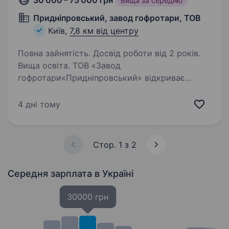
30 000 – 75 000 грн
Вища за середню
Придніпровський, завод гофротари, ТОВ
Київ,
7,8 км від центру
Повна зайнятість. Досвід роботи від 2 років.
Вища освіта. ТОВ «Завод
гофротари«Придніпровський» відкриває
конкурс на вакансію менеджер із збуту.«Завод
гофротари «Придніпровський» більше 15 років
4 дні тому
займається виробництвом та реалізацією
гофрокартону на ринку України. Ми маємо…
Стор. 1 з 2
Середня зарплата
в Україні
30000 грн