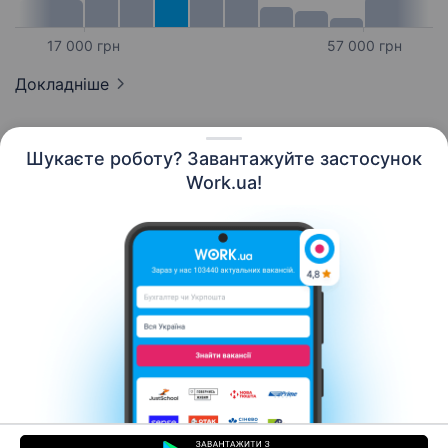
17 000 грн
57 000 грн
Докладніше
Шукаєте роботу? Завантажуйте застосунок
Work.ua!
Українська
Ресурси
Контакти
Про нас
Кар’єра
Новини Work.ua
Допомога
Умови використання