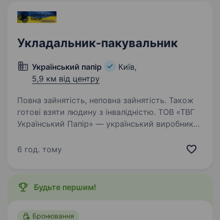
Укладальник-пакувальник
Український папір
Київ,
5,9 км від центру
Повна зайнятість, неповна зайнятість. Також
готові взяти людину з інвалідністю. ТОВ «ТВГ
Український Папір» — український виробник
паперової продукції та найбільший імпортер
офісного й спеціального паперу в Україні. Уже
6 год. тому
понад 30 років ми забезпечуємо бізнес
якісною продукцією та стабільно
розвиваємо…
Будьте першим!
Бронювання