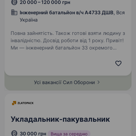
20 000 – 120 000 грн
Інженерний батальйон в/ч А4733 ДШВ
, Вся
Україна
Повна зайнятість. Також готові взяти людину з
інвалідністю. Досвід роботи від 1 року. Привіт!
Ми — інженерний батальйон 33 окремого
інженерного полку ДШВ (військова частина
А4733), і наша мета — надійно захищати
Україну, забезпечуючи безпеку та ефективну
роботу наших підрозділів. Сьогодні
Усі вакансії Сил
Оборони
ми шукаємо…
Укладальник-пакувальник
30 000 грн
Вища за середню