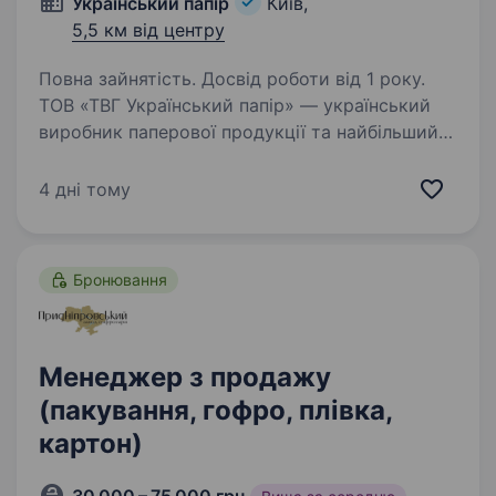
Український папір
Київ,
5,5 км від центру
Повна зайнятість. Досвід роботи від 1 року.
ТОВ «ТВГ Український папір» — український
виробник паперової продукції та найбільший
імпортер офісного й спеціального паперу
в Україні. Уже понад 30 років ми забезпечуємо
4 дні тому
бізнес якісною продукцією та стабільно
розвиваємо…
Бронювання
Менеджер з продажу
(пакування, гофро, плівка,
картон)