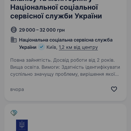
Національної соціальної
сервісної служби України
29 000 – 32 000 грн
Національна соціальна сервісна служба
України
Київ,
1,2 км від центру
Повна зайнятість. Досвід роботи від 2 років.
Вища освіта. Вимоги: Здатність ідентифікувати
суспільно значущу проблему, вирішення якої
потребує формування відповідної державної
політики та формулювати варіанти її
вчора
вирішення; здатність застосовувати методи та
інструменти…