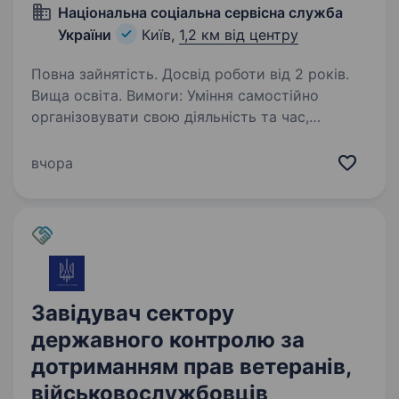
Національна соціальна сервісна служба
України
Київ,
1,2 км від центру
Повна зайнятість. Досвід роботи від 2 років.
Вища освіта. Вимоги: Уміння самостійно
організовувати свою діяльність та час,
визначати пріоритетність виконання завдань,
встановлювати черговість їх виконання;
вчора
здатність до самомотивації (самоуправління);
вміння самостійно…
Завідувач сектору
державного контролю за
дотриманням прав ветеранів,
військовослужбовців