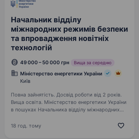
Начальник відділу
міжнародних режимів безпеки
та впровадження новітніх
технологій
49 000 – 50 000 грн
Вища за середню
Міністерство енергетики України
Київ
Повна зайнятість. Досвід роботи від 2 років.
Вища освіта. Міністерство енергетики України
в пошуках Начальника відділу міжнародних
режимів безпеки та впровадження новітніх
технологій. Ми шукаємо керівника, який
18 год. тому
готовий розвивати міжнародне