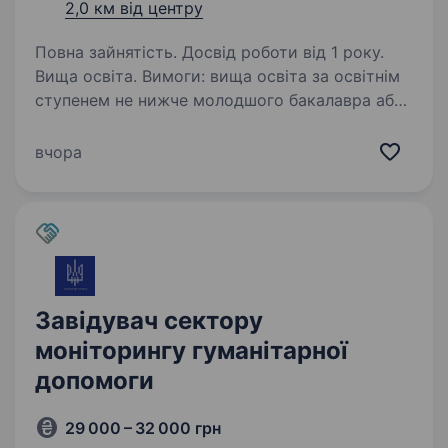
2,0 км від центру
Повна зайнятість. Досвід роботи від 1 року.
Вища освіта. Вимоги: вища освіта за освітнім
ступенем не нижче молодшого бакалавра або
бакалавра знання законодавства: Конституція
України; Закон України «Про запобігання
вчора
корупції», Закон України «Про державну
службу» …
Завідувач сектору
моніторингу гуманітарної
допомоги
29 000 – 32 000 грн