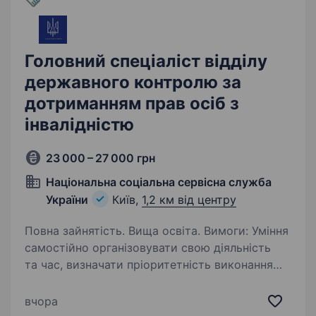
Головний спеціаліст відділу
державного контролю за
дотриманням прав осіб з
інвалідністю
23 000 – 27 000 грн
Національна соціальна сервісна служба
України
Київ,
1,2 км від центру
Повна зайнятість. Вища освіта. Вимоги: Уміння
самостійно організовувати свою діяльність
та час, визначати пріоритетність виконання
завдань, встановлювати черговість їх
виконання; здатність до самомотивації
вчора
(самоуправління); вміння самостійно…