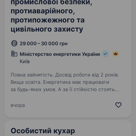
промислової безпеки,
протиаварійного,
протипожежного та
цивільного захисту
29 000 – 30 000 грн
Міністерство енергетики України
Київ
Повна зайнятість. Досвід роботи від 2 років.
Вища освіта. Енергетика має працювати
за будь-яких умов. А за її стійкістю стоять
люди, які вміють діяти на випередження.
Міністерство енергетики України шукає
вчора
Головного спеціаліста / спеціалістку відділу
промислової безпеки,…
Особистий кухар