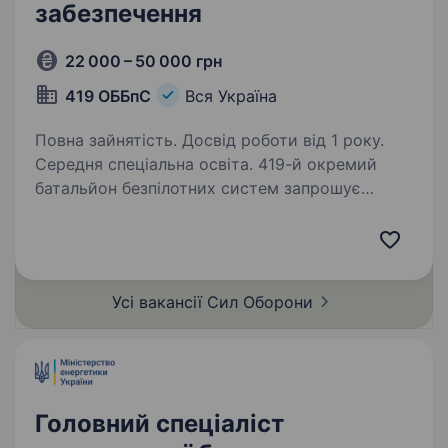
забезпечення
22 000 – 50 000 грн
419 ОББпС
Вся Україна
Повна зайнятість. Досвід роботи від 1 року.
Середня спеціальна освіта. 419-й окремий
батальйон безпілотних систем запрошує
на службу сержанта із матеріального
забезпечення. Ця посада є фундаментом
внутрішньої логістики роти: ви будете
відповідати за те, щоб підрозділ був повністю
Усі вакансії Сил
Оборони
укомплектований…
Головний спеціаліст