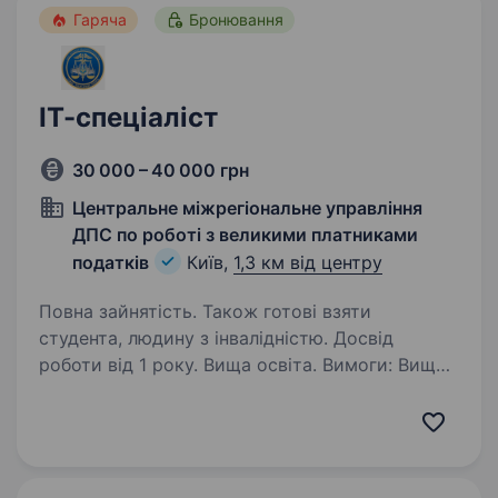
Гаряча
Бронювання
ІТ-спеціаліст
30 000 – 40 000 грн
Центральне міжрегіональне управління
ДПС по роботі з великими платниками
податків
Київ,
1,3 км від центру
Повна зайнятість. Також готові взяти
студента, людину з інвалідністю. Досвід
роботи від 1 року. Вища освіта. Вимоги: Вища
освіта (бажано у сфері інформаційних
технологій, комп’ютерних наук або суміжних
напрямів). Досвід роботи з базами даних
Oracle Database та PostgreSQL. Впевнене