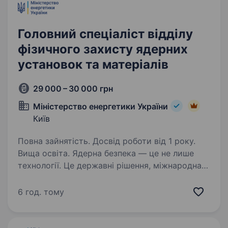
володіння SQL (написання запитів…
Головний спеціаліст відділу
фізичного захисту ядерних
установок та матеріалів
29 000 – 30 000 грн
Міністерство енергетики України
Київ
Повна зайнятість. Досвід роботи від 1 року.
Вища освіта. Ядерна безпека — це не лише
технології. Це державні рішення, міжнародна
співпраця та люди, які створюють систему
захисту критично важливої інфраструктури
6 год. тому
країни. Якщо вам цікаво працювати
на перетині державної політики,…