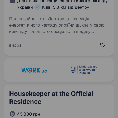
Державна інспекція енергетичного нагляду
України
Київ,
5,8 км від центру
Повна зайнятість. Державна інспекція
енергетичного нагляду України шукає у свою
команду головного спеціаліста відділу
кадрового забезпечення Управління по роботі
з персоналом Що ми пропонуємо?
вчора
працевлаштування на державну службу;…
Housekeeper at the Official
Residence
45 000 грн