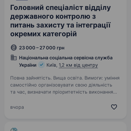
Головний спеціаліст відділу
державного контролю з
питань захисту та інтеграції
окремих категорій
23 000 – 27 000 грн
Національна соціальна сервісна служба
України
Київ,
1,2 км від центру
Повна зайнятість. Вища освіта. Вимоги: уміння
самостійно організовувати свою діяльність
та час, визначати пріоритетність виконання
завдань, встановлювати черговість їх
виконання; здатність до самомотивації
вчора
(самоуправління); вміння самостійно…