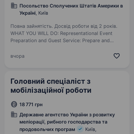
Посольство Сполучених Штатів Америки в
Україні
, Київ
Повна зайнятість. Досвід роботи від 2 років.
WHAT YOU WILL DO: Representational Event
Preparation and Guest Service: Prepare and
maintain the official diplomatic residence —
including table settings, décor, and overall
вчора
presentation — to host a wide range…
Головний спеціаліст з
мобілізаційної роботи
18 771 грн
Державне агентство України з розвитку
меліорації, рибного господарства та
продовольчих програм
Київ,