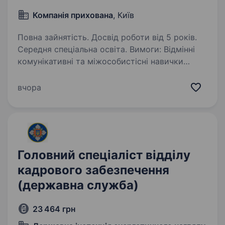
Компанія прихована
, Київ
Повна зайнятість. Досвід роботи від 5 років.
Середня спеціальна освіта. Вимоги: Відмінні
комунікативні та міжособистісні навички
Уміння ефективно працювати в команді
Навички управління часом та роботи
вчора
в стресових ситуаціях Хороше володіння
англійською мовою Досвід роботи:…
Головний спеціаліст відділу
кадрового забезпечення
(державна служба)
23 464 грн