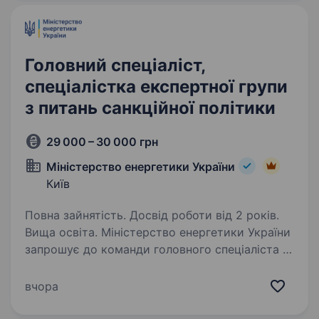
співробітництво у сфері мирного…
Головний спеціаліст,
спеціалістка експертної групи
з питань санкційної політики
29 000 – 30 000 грн
Міністерство енергетики України
Київ
Повна зайнятість. Досвід роботи від 2 років.
Вища освіта. Міністерство енергетики України
запрошує до команди головного спеціаліста /
спеціалістку експертної групи з питань
санкційної політики Директорату
вчора
стратегічного планування та європейської
інтеграції. Це можливість…