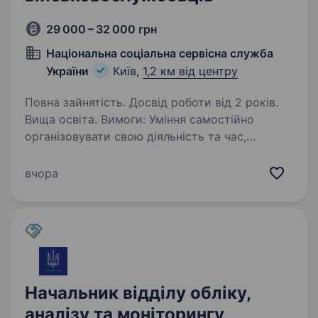
29 000 – 32 000 грн
Національна соціальна сервісна служба
України
Київ,
1,2 км від центру
Повна зайнятість. Досвід роботи від 2 років.
Вища освіта. Вимоги: Уміння самостійно
організовувати свою діяльність та час,
визначати пріоритетність виконання завдань,
встановлювати черговість їх виконання;
вчора
здатність до самомотивації (самоуправління);
вміння самостійно…
Начальник відділу обліку,
аналізу та моніторингу