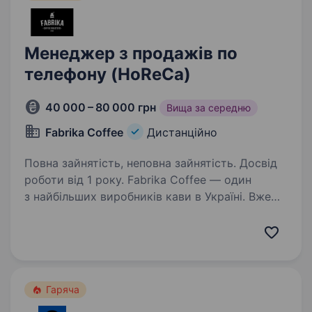
Менеджер з продажів по
телефону (HoReCa)
40 000 – 80 000 грн
Вища за середню
Fabrika Coffee
Дистанційно
Повна зайнятість, неповна зайнятість. Досвід
роботи від 1 року. Fabrika Coffee — один
з найбільших виробників кави в Україні. Вже
понад 10 років удосконалюємо смак кави і
щодня розвиваємося, підвищуючи свою
експертність. Наша мета — довести,
що українська кава це якість, ​​професійність…
Гаряча