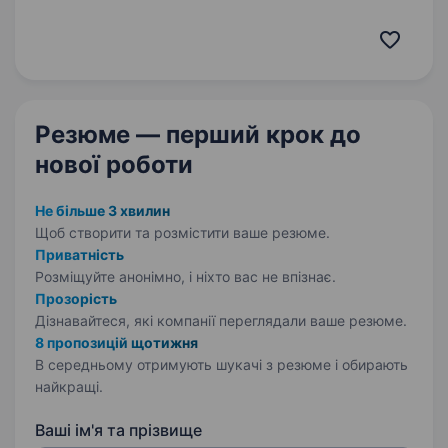
приносить дохід і реальну цінність для клієнта.
Ти станеш першим контактом і
супроводжуватимеш клієнтів на шляху
до придбання авто з США — від першого…
Резюме — перший крок
до
нової роботи
Не більше 3 хвилин
Щоб створити та розмістити ваше
резюме.
Приватність
Розміщуйте анонімно, і ніхто вас не впізнає.
Прозорість
Дізнавайтеся, які компанії переглядали ваше резюме.
8 пропозицій щотижня
В середньому отримують шукачі з резюме і обирають
найкращі.
Ваші ім'я та прізвище