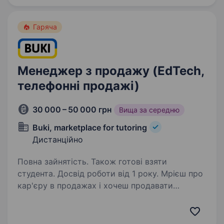
та енергійних Менеджерів вступних занять
з англійської мови. Заповнюй…
Гаряча
Менеджер з продажу (EdTech,
телефонні продажі)
30 000 – 50 000 грн
Вища за середню
Buki, marketplace for tutoring
Дистанційно
Повна зайнятість. Також готові взяти
студента. Досвід роботи від 1 року. Мрієш про
кар'єру в продажах і хочеш продавати
продукт, який змінює майбутнє освіти?
Відгукуйся на цю вакансію! BUKI School —
це онлайн-школа з індивідуальними заняттями