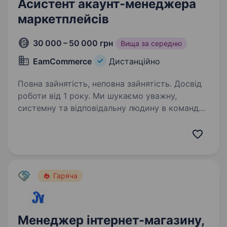
Асистент акаунт-менеджера
маркетплейсів
30 000 – 50 000 грн
Вища за середню
EamCommerce
Дистанційно
Повна зайнятість, неповна зайнятість. Досвід
роботи від 1 року. Ми шукаємо уважну,
системну та відповідальну людину в команду
e-commerce, яка допомагатиме з щоденними
операційними задачами на маркетплейсах
(основний фокус — Walmart). Це роль для
людини, яка любить чіткі процеси,…
Гаряча
Менеджер інтернет-магазину,