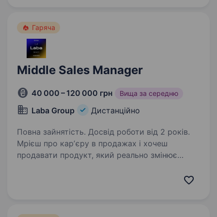
1:1, де навчання будується під конкретну…
Гаряча
Middle Sales Manager
40 000 – 120 000 грн
Вища за середню
Laba Group
Дистанційно
Повна зайнятість. Досвід роботи від 2 років.
Мрієш про карʼєру в продажах і хочеш
продавати продукт, який реально змінює
життя? Залишай відгук за посиланням:
https://apply.workable.com/laba/j/138D1DA21F/a
pply/ Онлайн-освіта — одна з найдинамічніших
індустрій…