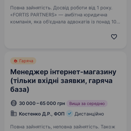
Повна зайнятість. Досвід роботи від 1 року.
«FORTIS PARTNERS» — амбітна юридична
компанія, яка об'єднала адвокатів із понад 10-
річним досвідом роботи у справах за ст. 130
КУпАП та 81% рішень з користю для клієнта.
У нас уже налагоджений стабільний потік
клієнтів…
Гаряча
Менеджер інтернет-магазину
(тільки вхідні заявки, гаряча
база)
30 000 – 65 000 грн
Вища за середню
Костенко Д.Р., ФОП
Дистанційно
Повна зайнятість, неповна зайнятість. Також