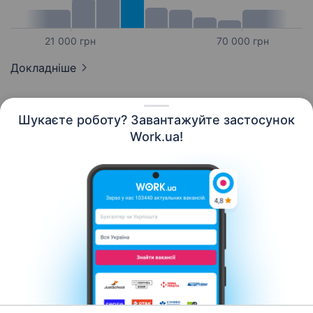
21 000 грн
70 000 грн
Докладніше
Шукаєте роботу? Завантажуйте застосунок
Work.ua!
Українська
Ресурси
Контакти
Про нас
Кар’єра
Новини Work.ua
Допомога
Умови використання