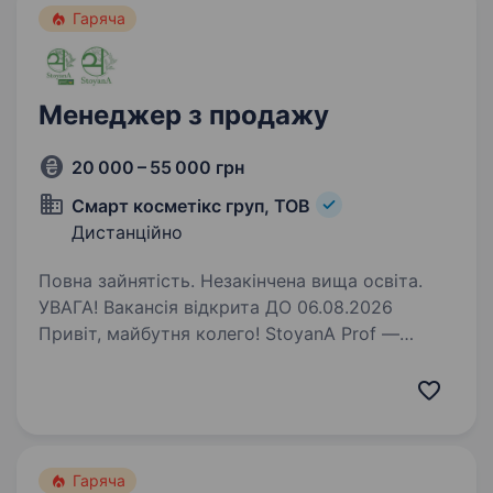
Гаряча
Менеджер з продажу
20 000 – 55 000 грн
Смарт косметікс груп, ТОВ
Дистанційно
Повна зайнятість. Незакінчена вища освіта.
УВАГА! Вакансія відкрита ДО 06.08.2026
Привіт, майбутня колего! StoyanA Prof —
український бренд професійної натуральної
космецевтики, створений для українських
жінок з натуральних компонентів.
Ми розпочали роботу…
Гаряча