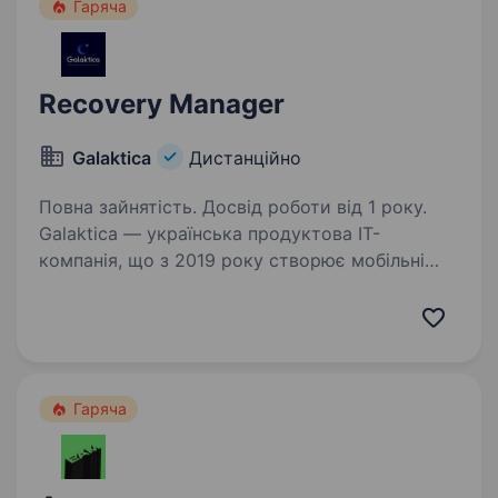
Гаряча
Recovery Manager
Galaktica
Дистанційно
Повна зайнятість. Досвід роботи від 1 року.
Galaktica — українська продуктова IT-
компанія, що з 2019 року створює мобільні
застосунки та вебпродукти для ринків Tier-1.
У команді 350+ фахівців з провідною
експертизою, які працюють з різних куточків
світу.…
Гаряча