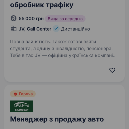
обробник трафіку
55 000 грн
Вища за середню
JV, Call Center
Дистанційно
Повна зайнятість. Також готові взяти
студента, людину з інвалідністю, пенсіонера.
Тебе вітає JV — офіційна українська компанія,
яка допомагає бізнесам обробляти заявки
інтернет-магазинів. Ми працюємо прозоро,
сплачуємо податки та підтримуємо країну і
ЗСУ Ми -команда у сфері онлайн-продажів
фізичних…
Гаряча
Менеджер з продажу авто