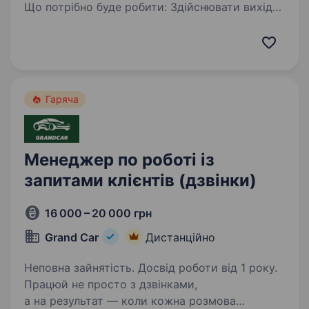
Що потрібно буде робити: Здійснювати вихідні
дзвінки по гарячій базі клієнтів (з сайту
Інтернет магазину), робити до продажі
до товару котрий вже замовили; 2.
Працювати із запереченнями та завершувати
дзвінки…
Гаряча
Менеджер по роботі із
запитами клієнтів (дзвінки)
16 000 – 20 000 грн
Grand Car
Дистанційно
Неповна зайнятість. Досвід роботи від 1 року.
Працюй не просто з дзвінками,
а на результат — коли кожна розмова