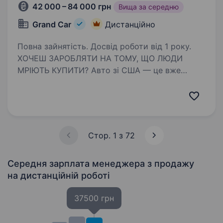
42 000 – 84 000 грн
Вища за середню
Grand Car
Дистанційно
Повна зайнятість. Досвід роботи від 1 року.
ХОЧЕШ ЗАРОБЛЯТИ НА ТОМУ, ЩО ЛЮДИ
МРІЮТЬ КУПИТИ? Авто зі США — це вже
не тренд, а вигідна реальність. І ми шукаємо
тебе — того, хто хоче не просто продавати,
а будувати кар'єру на грошовому, гарячому
ринку, де попит…
Стор. 1 з 72
Середня зарплата менеджера з продажу
на дистанційній роботі
37500 грн