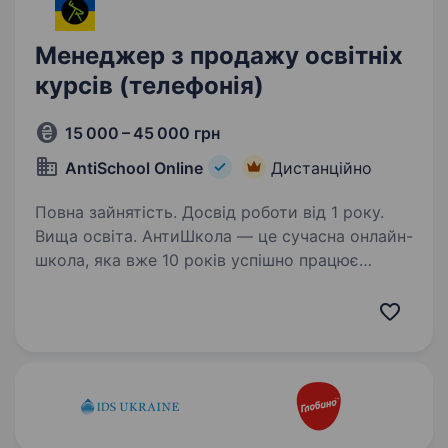
Менеджер з продажу освітніх
курсів (телефонія)
15 000 – 45 000 грн
AntiSchool Online
Дистанційно
Повна зайнятість. Досвід роботи від 1 року.
Вища освіта. АнтиШкола — це сучасна онлайн-
школа, яка вже 10 років успішно працює
на ринку України. Ми навчаємо понад 15 000
студентів одночасно, маємо власну
інтерактивну платформу, на якій проходить
95% занять англійською…