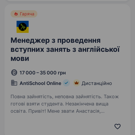
Гаряча
Менеджер з проведення
вступних занять з англійської
мови
17 000 – 35 000 грн
AntiSchool Online
Дистанційно
Повна зайнятість, неповна зайнятість. Також
готові взяти студента. Незакінчена вища
освіта. Привіт! Мене звати Анастасія,
я рекрутер однієї з найбільш популярних шкіл
англійської мови AntiSchool. Ми набираємо
оберти, тому шукаємо амбіційних