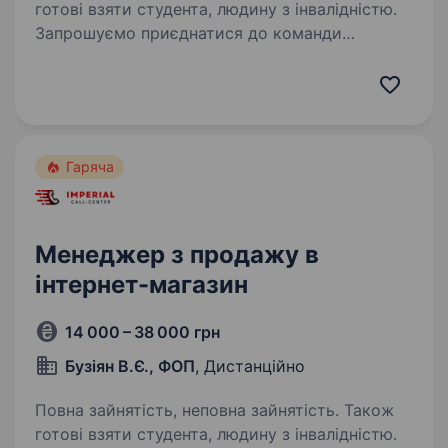
готові взяти студента, людину з інвалідністю.
Запрошуємо приєднатися до команди
менеджера в онлайн-форматі (дистанційна
робота з дому) Ключові обов’язки:
Телефонувати клієнтам для підтвердження
замовлень і уточнення кількості та адреси
відправки. Вимоги…
Гаряча
Менеджер з продажу в
інтернет-магазин
14 000 – 38 000 грн
Бузіян В.Є., ФОП
, Дистанційно
Повна зайнятість, неповна зайнятість. Також
готові взяти студента, людину з інвалідністю.