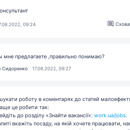
онсультант
Сховат
7.08.2022, 09:24
ы мне предлагаете ,правильно понимаю?
н Сидоренко
17.08.2022, 09:27
 шукати роботу в коментарях до статей малоефект
аще це робити так:
рейдіть до розділу «Знайти вакансії»:
work.ua/jobs
.
запиті вкажіть посаду, на якій хочете працювати, н