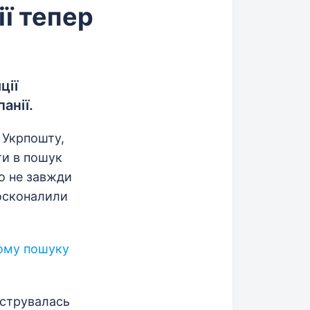
ії тепер
ції
анії.
 Укрпошту,
ти в пошук
що не завжди
досконалили
ому пошуку
єструвалась