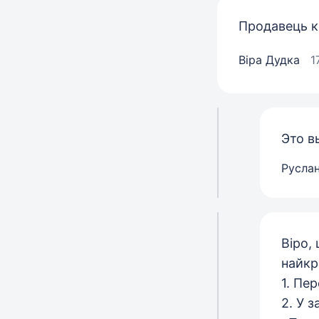
Продавець к
Віра Дудка
1
Это в
Русла
Віро,
найкр
1. Пе
2. У 