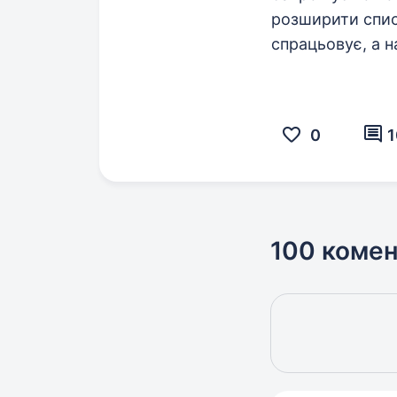
розширити спис
спрацьовує, а н
0
1
100 комен