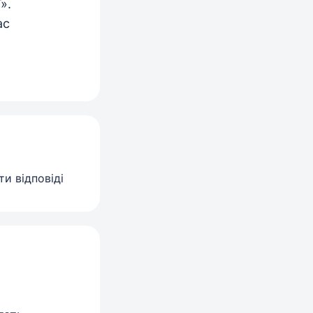
».
ас
и відповіді