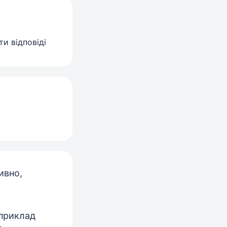
и відповіді
ивно,
априклад