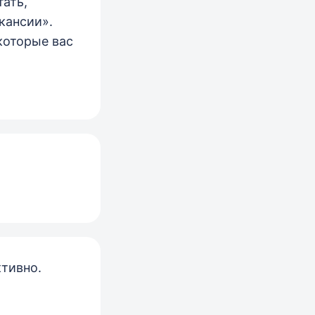
тать,
кансии».
 которые вас
ктивно.