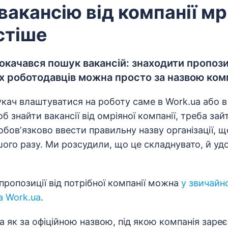
вакансію від компанії мр
стіше
окачався пошук вакансій: знаходити пропози
х роботодавців можна просто за назвою комп
кач влаштуватися на роботу саме в Work.ua або в
б знайти вакансії від омріяної компанії, треба зай
обовʼязково ввести правильну назву організації, 
шого разу. Ми розсудили, що це складнувато, й у
пропозиції від потрібної компанії можна
у звичайн
а Work.ua
.
 як за офіційною назвою, під якою компанія заре