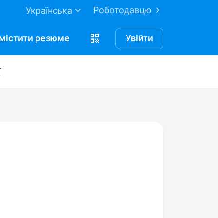
Роботодавцю
Українська
містити
резюме
Увійти
ї