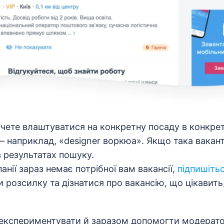
чете влаштуватися на конкретну посаду в конкрет
 — наприклад, «designer воркюа». Якщо така вакант
в результатах пошуку.
анії зараз немає потрібної вам вакансії,
підпишіть
розсилку та дізнатися про вакансію, що цікавить,
кспериментувати й заразом допомогти модерато