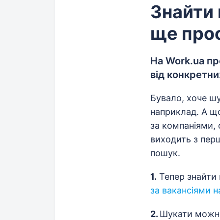
Знайти 
ще про
На Work.ua пр
від конкретни
Бувало, хоче шу
наприклад. А що
за компаніями, 
виходить з пер
пошук.
1.
Тепер знайти 
за вакансіями н
2.
Шукати можна