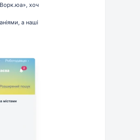
 «Ворк.юа», хоч
аніями, а наші