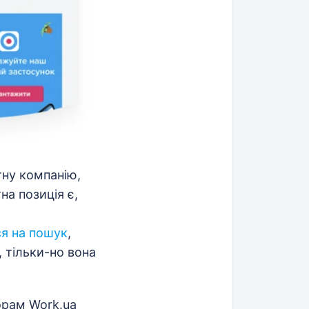
ну компанію,
на позиція є,
ся на пошук
,
 тільки-но вона
рам Work.ua