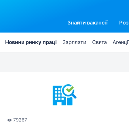
Знайти
вакансії
Роз
Новини ринку праці
Зарплати
Свята
Агенці
79267