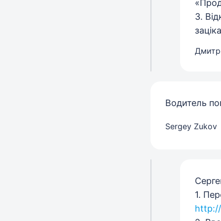
«Прод
3. Від
зацік
Дмитр
Водитель по
Sergey Zukov
Серге
1. Пе
http: