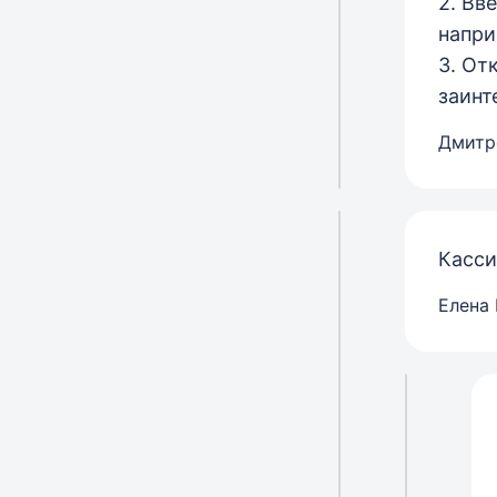
2. Вв
напри
3. От
заинт
Дмитр
Касси
Елена