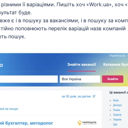
за різними її варіаціями. Пишіть хоч «Work.ua», хоч
ультат буде.
же є і в пошуку за вакансіями, і в пошуку за комп
тійно поповнюють перелік варіацій назв компаній
ть пошук.