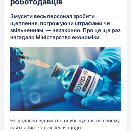
роботодавців
Змусити весь персонал зробити
щеплення, погрожуючи штрафами чи
звільненням, — незаконно. Про це ще раз
нагадало Міністерство економіки.
Нещодавно відомство опублікувало на своєму
сайті «Лист-роз’яснення щодо