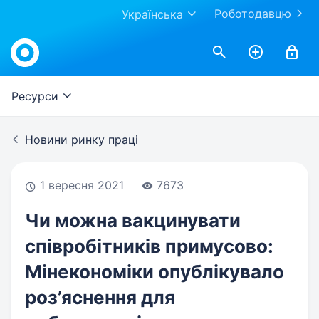
Роботодавцю
Українська
Work.ua
Ресурси
Новини ринку праці
1 вересня 2021
7673
Чи можна вакцинувати
співробітників примусово:
Мінекономіки опублікувало
роз’яснення для