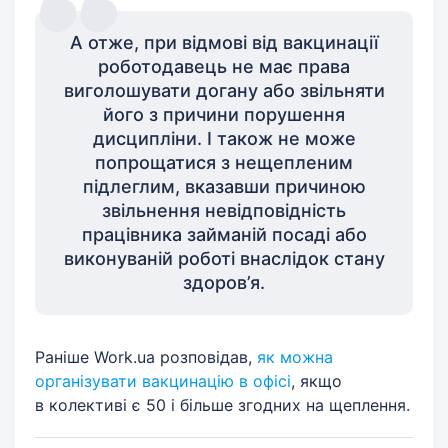
А отже, при відмові від вакцинації
роботодавець не має права
виголошувати догану або звільняти
його з причини порушення
дисципліни. І також не може
попрощатися з нещепленим
підлеглим, вказавши причиною
звільнення невідповідність
працівника займаній посаді або
виконуваній роботі внаслідок стану
здоров’я.
Раніше Work.ua розповідав,
як можна
організувати вакцинацію в офісі
, якщо
в колективі є 50 і більше згодних на щеплення.