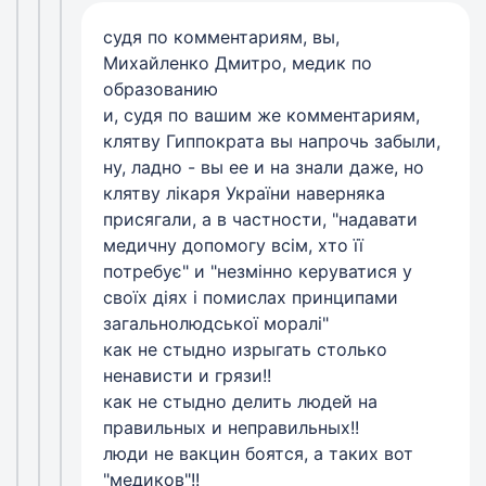
судя по комментариям, вы,
Михайленко Дмитро, медик по
образованию
и, судя по вашим же комментариям,
клятву Гиппократа вы напрочь забыли,
ну, ладно - вы ее и на знали даже, но
клятву лiкаря України наверняка
присягали, а в частности, "надавати
медичну допомогу всім, хто її
потребує" и "незмінно керуватися у
своїх діях і помислах принципами
загальнолюдської моралі"
как не стыдно изрыгать столько
ненависти и грязи!!
как не стыдно делить людей на
правильных и неправильных!!
люди не вакцин боятся, а таких вот
"медиков"!!