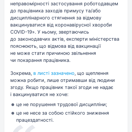
неправомірності застосування роботодавцем
до працівника заходів примусу та/або
дисциплінарного стягнення за відмову
вакцинуватися від коронавірусної хвороби
COVID-19». У ньому, звертаючись
до законодавчих актів, експерти міністерства
пояснюють, що відмова від вакцинації
не може стати причиною звільнення
чи покарання працівника.
Зокрема,
в листі зазначено
, що щеплення
можна робити, лише отримавши від людини
згоду. Якщо працівник такої згоди не надає
і вакцинуватися не хоче:
це не порушення трудової дисципліни;
це не несе за собою стійкого зниження
працездатності.