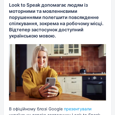
Look to Speak допомагає людям із
моторними та мовленнєвими
порушеннями полегшити повсякденне
спілкування, зокрема на робочому місці.
Відтепер застосунок доступний
українською мовою.
В офіційному блозі Google
презентували
українську версію застосунку Look to Speak,