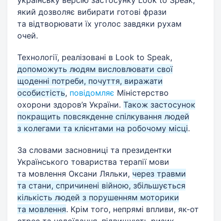
який дозволяє вибирати готові фрази
та відтворювати їх уголос завдяки рухам
очей.
Технології, реалізовані в Look to Speak,
допоможуть людям висловлювати свої
щоденні потреби, почуття, виражати
особистість
,
повідомляє
Міністерство
охорони здоров’я України.
Також застосунок
покращить повсякденне спілкування людей
з колегами та клієнтами на робочому місці
.
За словами засновниці та президентки
Українського товариства терапії мови
та мовлення Оксани Ляльки,
через травми
та стани, спричинені війною, збільшується
кількість людей з порушенням моторики
та мовлення
. Крім того, непрямі впливи, як-от
стрес та недоїдання, підвищують ризик