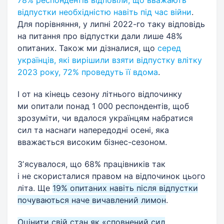
відпустки необхідністю навіть під час війни
.
Для порівняння, у липні 2022-го таку відповідь
на питання про відпустки дали лише 48%
опитаних. Також ми дізналися, що
серед
українців, які вирішили взяти відпустку влітку
2023 року, 72% проведуть її вдома
.
І от на кінець сезону літнього відпочинку
ми опитали понад 1 000 респондентів, щоб
зрозуміти, чи вдалося українцям набратися
сил та наснаги напередодні осені, яка
вважається високим бізнес-сезоном.
Зʼясувалося, що 68% працівників так
і не скористалися правом на відпочинок цього
літа. Ще
19% опитаних навіть після відпустки
почуваються наче вичавлений лимон
.
Оцінити свій стан як «сповнений сил