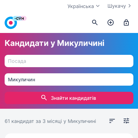
Шукачу
Українська
Кандидати у Микуличині
Знайти кандидатів
61 кандидат
за 3 місяці
у Микуличині