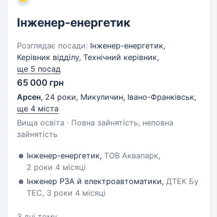
Інженер-енергетик
Розглядає посади:
Інженер-енергетик,
Керівник відділу, Технічний керівник,
ще 5 посад
65 000 грн
Арсен
,
24 роки
,
Микуличин, Івано-Франківськ
,
ще 4 міста
Вища освіта · Повна зайнятість, неповна
зайнятість
Інженер-енергетик,
ТОВ Аквапарк,
2 роки 4 місяці
Інженер РЗА й електроавтоматики,
ДТЕК Бу
ТЕС, 3 роки 4 місяці
3 дні тому