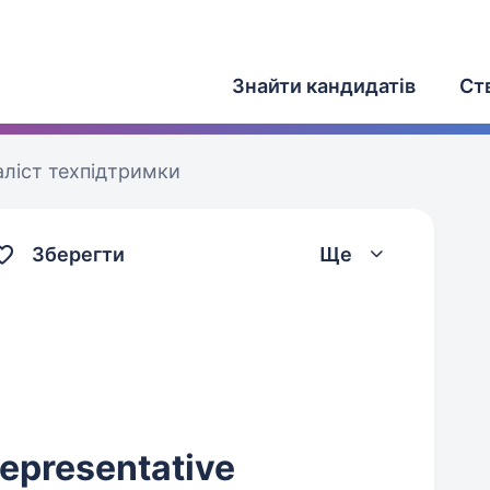
Знайти кандидатів
Ст
аліст техпідтримки
Зберегти
Ще
epresentative