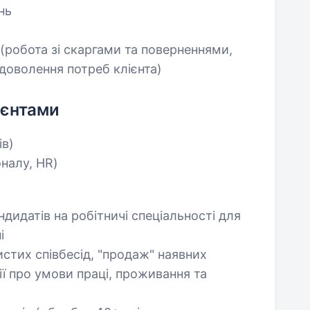
нь
(робота зі скаргами та поверненнями,
доволення потреб клієнта)
ієнтами
ів)
налу, HR)
дидатів на робітничі спеціальності для
і
стих співбесід, "продаж" наявних
ії про умови праці, проживання та