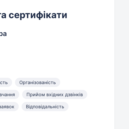
та сертифікати
ba
ість
Організованість
авчання
Прийом вхідних дзвінків
заявок
Відповідальність