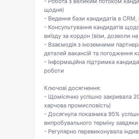
- Робота з великим потоком канди
щодня)
- Ведення бази кандидатів в CRM,
- Консультування кандидатів щодо
виїзду за кордон (візи, дозволи н
- Взаємодія з іноземними партне
деталей вакансій та погодження к
- Інформаційна підтримка кандида
роботи
Ключові досягнення:
- Щомісячно успішно закривала 20
харчова промисловість)
- Досягнула показника 95% успіш
випробувального терміну завдяки я
- Регулярно перевиконувала індив