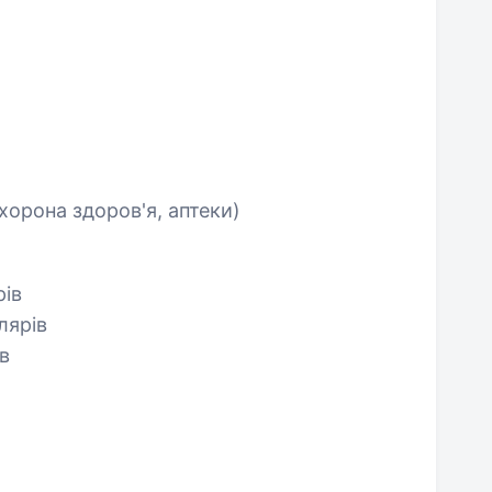
хорона здоров'я, аптеки)
рів
лярів
в