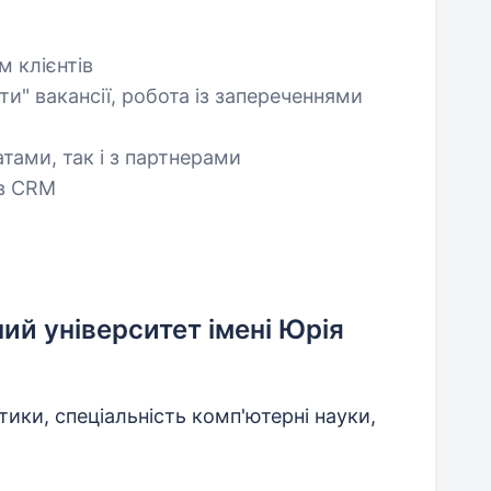
м клієнтів
ти" вакансії, робота із запереченнями
атами, так і з партнерами
 в CRM
ий університет імені Юрія
ики, спеціальність комп'ютерні науки,