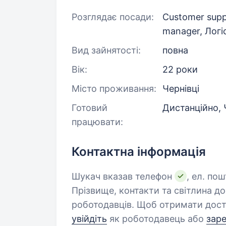
Розглядає посади:
Customer suppo
manager, Логі
Вид зайнятості:
повна
Вік:
22 роки
Місто проживання:
Чернівці
Готовий
Дистанційно, 
працювати:
Контактна інформація
Шукач вказав телефон
, ел. пош
Прізвище, контакти та світлина д
роботодавців. Щоб отримати дост
увійдіть
як роботодавець або
зар