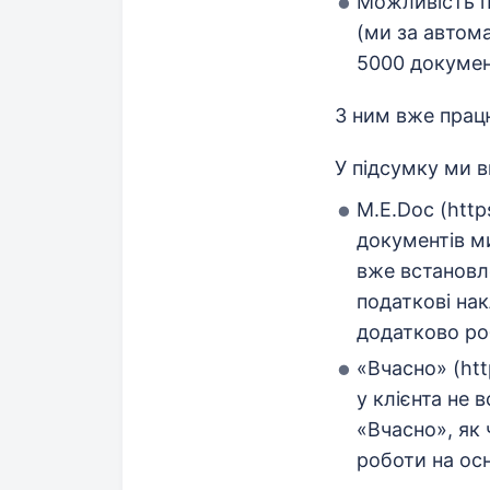
Можливість п
(ми за автом
5000 документ
З ним вже працю
У підсумку ми в
M.E.Doc (http
документів м
вже встановле
податкові нак
додатково ро
«Вчасно» (htt
у клієнта не
«Вчасно», як 
роботи на осн