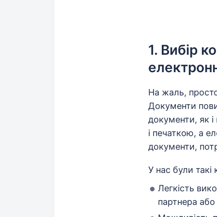
1. Вибір к
електрон
На жаль, прост
Документи повин
документи, як і
і печаткою, а 
документи, потр
У нас були такі 
Легкість вик
партнера або 