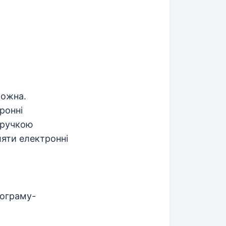
можна.
ронні
е ручкою
ляти електронні
рограму-