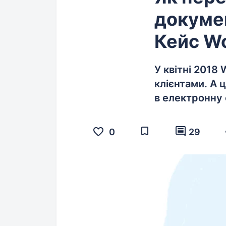
докумен
Кейс Wo
У квітні 2018
клієнтами. А 
в електронну 
0
29