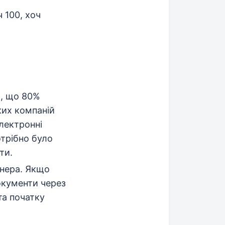
 100, хоч
я, що 80%
ких компаній
лектронні
отрібно було
ти.
тнера. Якщо
окументи через
та початку