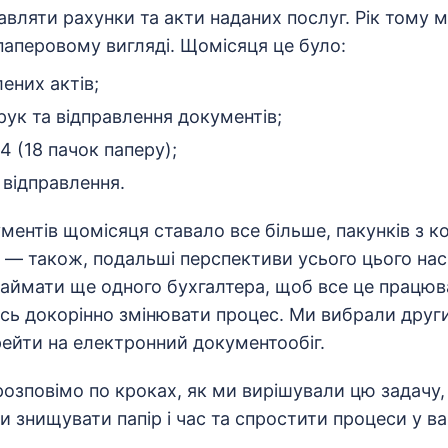
авляти рахунки та акти наданих послуг. Рік тому 
паперовому вигляді. Щомісяця це було:
ених актів;
рук та відправлення документів;
4 (18 пачок паперу);
 відправлення.
ментів щомісяця ставало все більше, пакунків з к
 — також, подальші перспективи усього цього нас
наймати ще одного бухгалтера, щоб все це працюв
ось докорінно змінювати процес. Ми вибрали други
рейти на електронний документообіг.
 розповімо по кроках, як ми вирішували цю задачу
 знищувати папір і час та спростити процеси у ва