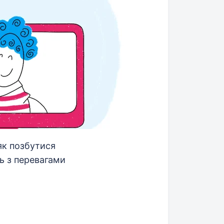
як позбутися
ь з перевагами