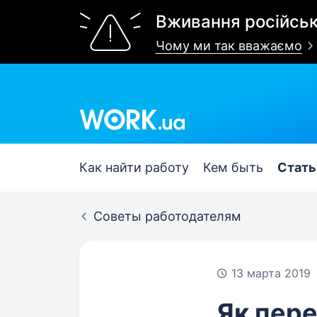
Вживання російськ
Чому ми так вважаємо
Work.ua
Как найти работу
Кем быть
Стать
Советы работодателям
13 марта 2019
Як пере