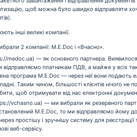
акетного завантаження і відправлення документів
атизацію, щоб можна було швидко відправляти хоч
ів).
ють інші великі компанії.
ибрали 2 компанії: M.E.Doc і «Вчасно».
s://medoc.ua) — як основного партнера. Виявилос
и відправляємо платникам ПДВ, а майже у всіх та
на ​​програма M.E.Doc — через неї вони подають е
ладні. Таким чином, більшості клієнтів нічого не п
бити, щоб отримувати від нас електронні докумен
ps://vchasno.ua) — ми вибрали як резервного пар
 встановлений M.E.Doc, то ми відправляємо йому д
через простішу і зручнішу систему для реєстрації 
ові веб-сервісу.