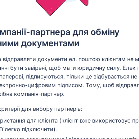
омпанії-партнера для обміну
ними документами
о відправляти документи ел. поштою клієнтам не 
ні бути завірені, щоб мати юридичну силу. Елект
 паперові, підписуються, тільки це відбувається н
електронно-цифровим підписом. Тому, щоб відправ
ібна компанія-партнер.
критерії для вибору партнерів:
ористання для клієнта (клієнт вже використовує п
її легко підключити).