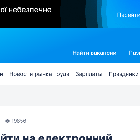
ої небезпечне
Перейти
Найти
вакансии
Раз
и
Новости рынка труда
Зарплаты
Праздники
19856
йти на електронний