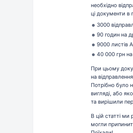
необхідно відпр
ці документи в 
3000 відправл
90 годин на д
9000 листів А
40 000 грн на
При цьому доку
на відправлення
Потрібно було 
вигляді, або як
та вирішили пе
В цій статті ми
могли припинити
Поїхали!