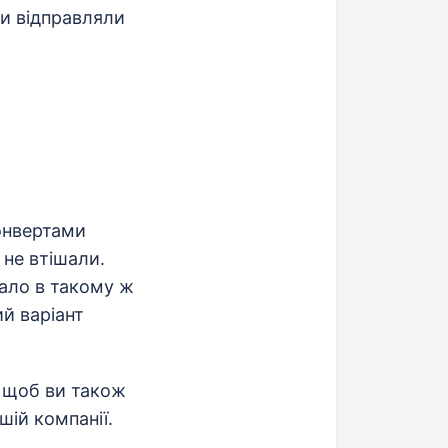
ми відправляли
онвертами
 не втішали.
ало в такому ж
й варіант
, щоб ви також
шій компанії.