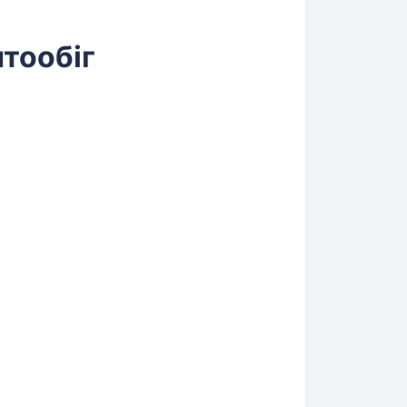
тообіг