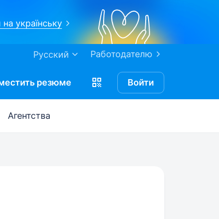
 на українську
Работодателю
Русский
местить
резюме
Войти
Агентства