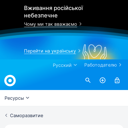
Вживання російської
небезпечне
Чому ми так вважаємо
Перейти на українську
Работодателю
Русский
Work.ua
Ресурсы
Саморазвитие