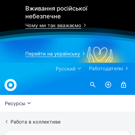
Вживання російської
небезпечне
Чому ми так вважаємо
Перейти на українську
Работодателю
Русский
Work.ua
Ресурсы
Работа в коллективе