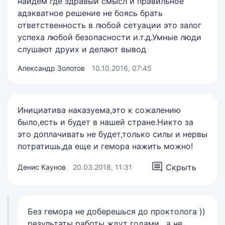
найдём где здравый смысл и правильное
адэкватное решение не боясь брать
ответственность в любой сетуации это залог
успеха любой безопасности и.т.д.Умные люди
слушают друих и делают вывод
Александр Золотов
10.10.2016, 07:45
Инициатива наказуема,это к сожалению
было,есть и будет в нашей стране.Никто за
это доплачивать не будет,только силы и нервы
потратишь,да еще и гемора нажить можно!
Скрыть
Денис Каунов
20.03.2018, 11:31
Без гемора не доберешься до проктолога ))
результаты работы ждут годами , а не