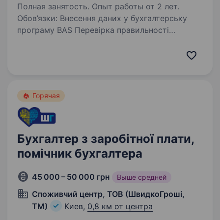
Полная занятость. Опыт работы от 2 лет.
Обов’язки: Внесення даних у бухгалтерську
програму BAS Перевірка правильності
оформлення первинних документів та їх
відображення в обліку Складання та подання
фінансової та податкової звітності (ДПС,
статистика)…
Горячая
Бухгалтер з заробітної плати,
помічник бухгалтера
45 000 – 50 000 грн
Выше средней
Споживчий центр, ТОВ (ШвидкоГроші,
ТМ)
Киев,
0,8 км от центра