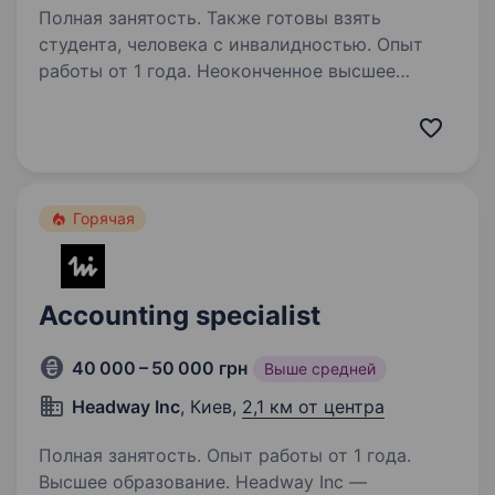
Полная занятость. Также готовы взять
студента, человека с инвалидностью. Опыт
работы от 1 года. Неоконченное высшее
образование. ШвидкоГроші — один із
найвідоміших фінтех-брендів в Україні, якому
довіряють клієнти вже понад 15 років.
Ми постійно розвиваємося, вдосконалюємо
процеси та будуємо новий рівень фінансових
Горячая
сервісів. Зараз ми шукаємо…
Accounting specialist
40 000 – 50 000 грн
Выше средней
Headway Inc
, Киев,
2,1 км от центра
Полная занятость. Опыт работы от 1 года.
Высшее образование. Headway Inc —