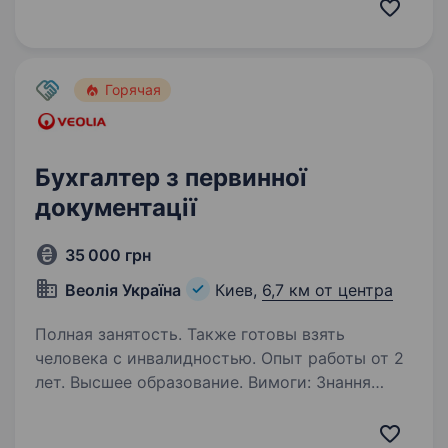
та наближати перемогу України. Один з наших
клієнтів займається виробництвом техніки
та радіоелектронних…
Горячая
Бухгалтер з первинної
документації
35 000 грн
Веолія Україна
Киев,
6,7 км от центра
Полная занятость. Также готовы взять
человека с инвалидностью. Опыт работы от 2
лет. Высшее образование. Вимоги: Знання
Податкового кодексу України в частині
адміністрування ПДВ; Впевнене володіння