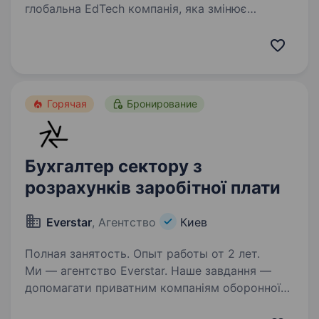
глобальна EdTech компанія, яка змінює
підходи до навчання впродовж життя,
створюючи цифрові продукти для понад 150
мільйонів користувачів по всьому світу. Наша
місія — допомагати людям розвиватися…
Горячая
Бронирование
Бухгалтер сектору з
розрахунків заробітної плати
Everstar
, Агентство
Киев
Полная занятость. Опыт работы от 2 лет.
Ми — агентство Everstar. Наше завдання —
допомагати приватним компаніям оборонної
сфери знаходити талановитих людей