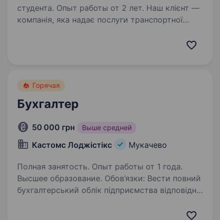
студента. Опыт работы от 2 лет. Наш клієнт —
компанія, яка надає послуги транспортної
логістики на території США, запрошує у свою
команду на позицію Бухгалтера. Ми готові
запропонувати: Стабільне та довгострокове
співробітництво. Офіційний…
Горячая
Бухгалтер
50 000 грн
Выше средней
Кастомс Лоджістікс
Мукачево
Полная занятость. Опыт работы от 1 года.
Высшее образование. Обов’язки: Вести повний
бухгалтерський облік підприємства відповідно
до законодавства України. Ведення податкової
та статистичної звітності у контролюючі