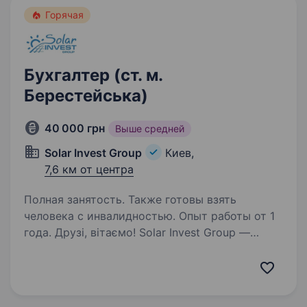
Горячая
Бухгалтер (ст. м.
Берестейська)
40 000 грн
Выше средней
Solar Invest Group
Киев,
7,6 км от центра
Полная занятость. Также готовы взять
человека с инвалидностью. Опыт работы от 1
года. Друзі, вітаємо! Solar Invest Group —
це надійний партнер для тих, хто хоче
використовувати енергію сонця для свого
дому чи бізнесу. Ми працюємо з 2014 року,
постачаючи обладнання для будівництва