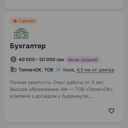
органи вчасно і без помилок. Вести облік ПДВ
у 1С та Медок…
Горячая
Бухгалтер
40 000 – 50 000 грн
Выше средней
ТепличОК, ТОВ
Киев,
4,3 км от центра
Полная занятость. Опыт работы от 2 лет.
Высшее образование. Ми — ТОВ «ТепличОК»,
компанія з досвідом у будівництві,
реконструкції та інжинірингу, яка динамічно
розвивається у Києві. Обов’язки: Вести повний
бухгалтерський облік підприємства відповідно
до законодавства…