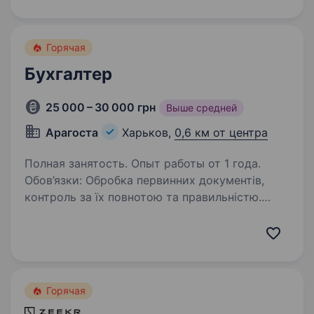
програмами обліку (наприклад, 1С, BAS)
та сервісами електронного документообігу
(M.E.Doc, тощо); Уважність та
Горячая
відповідальність…
Бухгалтер
25 000 – 30 000 грн
Выше средней
Арагоста
Харьков,
0,6 км от центра
Полная занятость. Опыт работы от 1 года.
Обов’язки: Обробка первинних документів,
контроль за їх повнотою та правильністю.
Внесення даних у бухгалтерську програму BAS
Розрахунки з дебіторами та кредиторами,
звірка взаєморозрахунків Контроль руху…
Горячая