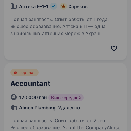
Аптека 9-1-1
Харьков
Полная занятость. Опыт работы от 1 года.
Высшее образование. Аптека 911 — одна
з найбільших аптечних мереж в Україні,
що об'єднує понад 1700 аптек у 490+
населених пунктах країни. Ми активно
розвиваємось і запрошуємо в команду
Бухгалтера з ТМЦ. Ваші основні завдання:
Обробка…
Горячая
Accountant
120 000 грн
Выше средней
Almco Plumbing
, Удаленно
Полная занятость. Опыт работы от 2 лет.
Высшее образование. About the CompanyAlmco