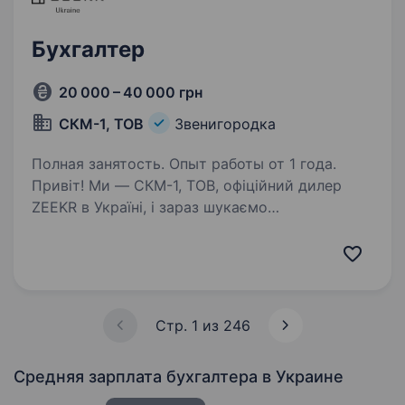
Бухгалтер
20 000 – 40 000 грн
СКМ-1, ТОВ
Звенигородка
Полная занятость. Опыт работы от 1 года.
Привіт! Ми — СКМ-1, ТОВ, офіційний дилер
ZEEKR в Україні, і зараз шукаємо
відповідального бухгалтера для роботи
у нашому дружньому колективі
у Звенигородці. Що буде у твоїх обов’язках:
Ведення бухгалтерського…
Стр. 1 из 246
Средняя зарплата бухгалтера
в Украине