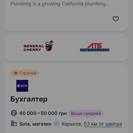
Plumbing is a growing California plumbing
company specializing in trenchless sewer system
repair. We’re looking for an experienced
Accountant to take ownership of the company’s
core financial…
Горячая
Бухгалтер
40 000 – 50 000 грн
Выше средней
Sota, магазин
Харьков,
0,1 км от центра