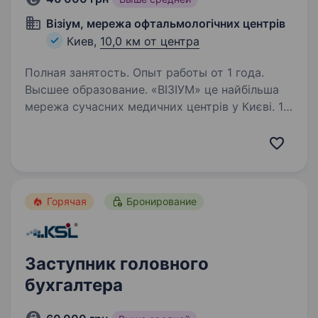
Візіум, мережа офтальмологічних центрів
Киев,
10,0 км от центра
Полная занятость. Опыт работы от 1 года.
Высшее образование. «ВІЗІУМ» це найбільша
мережа сучасних медичних центрів у Києві. 17
діагностично-хірургічних клінік по Україні.
Ми надаємо всі види офтальмологічних
послуг, діагностуємо і лікуємо будь-які
захворювання очей у дорослих…
Горячая
Бронирование
Заступник головного
бухгалтера