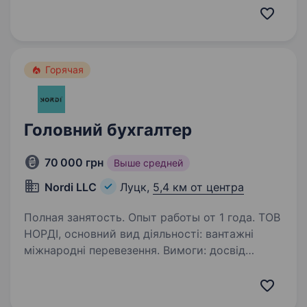
вища (економіка/бух.облік/фінанси). Досвід
роботи: від 5 років на аналогічній посаді.
Впевнений користувач:…
Горячая
Головний бухгалтер
70 000 грн
Выше средней
Nordi LLC
Луцк,
5,4 км от центра
Полная занятость. Опыт работы от 1 года. ТОВ
НОРДІ, основний вид діяльності: вантажні
міжнародні перевезення. Вимоги: досвід
роботи в ТОВ на загальній системі
оподаткування. Умови роботи: Запрошуємо
на роботу головного бухгалтера. Під час