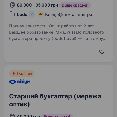
80 000 – 95 000 грн
Выше средней
bodo
Киев,
3,9 км от центра
Полная занятость. Опыт работы от 2 лет.
Высшее образование. Ми шукаємо головного
бухгалтера проєкту (bodotravel) — системну,
уважну до деталей людину, яка вміє тримати
фінанси під контролем, будувати прозорі
процеси та відповідально ставиться до кожної
цифри. Щоб ближче…
Горячая
Старший бухгалтер (мережа
оптик)
40 000 грн
Выше средней