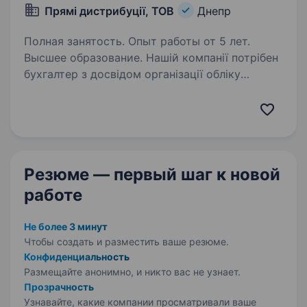
Прямі дистрибуції, ТОВ
Днепр
Полная занятость. Опыт работы от 5 лет.
Высшее образование. Нашій компанії потрібен
бухгалтер з досвідом організації обліку
у виробничих компаніях. Досвід роботи також
в гуртовій торгівлі буде перевагою. Вимоги:
Досвід роботи головним бухгалтером або
заступником у виробничій…
Резюме — первый шаг
к новой
работе
Не более 3 минут
Чтобы создать и разместить ваше
резюме.
Конфиденциальность
Размещайте анонимно, и никто вас не узнает.
Прозрачность
Узнавайте, какие компании просматривали ваше