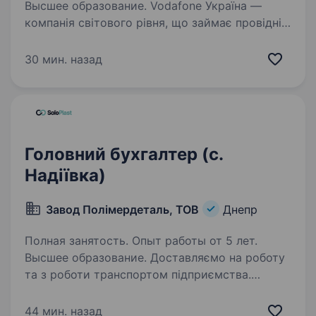
Высшее образование. Vodafone Україна —
компанія світового рівня, що займає провідні
позиції у сфері технологій та телекомунікацій,
впроваджує інновації у всіх напрямках
30 мин. назад
діяльності. Запорукою успіху Vodafone Україна
є наші співробітники…
Головний бухгалтер (с.
Надіївка)
Завод Полімердеталь, ТОВ
Днепр
Полная занятость. Опыт работы от 5 лет.
Высшее образование. Доставляємо на роботу
та з роботи транспортом підприємства.
Вимоги до кандидата: Вища освіта
(бухгалтерський облік і аудит, фінанси,
44 мин. назад