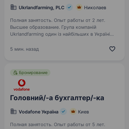
Ukrlandfarming, PLC
Николаев
Полная занятость. Опыт работы от 2 лет.
Высшее образование. Група компаній
Ukrlandfarming один із найбільших в Україні
вертикально інтегрований агрохолдинг, який є
лідером в більшості напрямків агробізнесу.
5 мин. назад
Ми за ефективний і безпечний цикл
виробництва і забезпечуємо добробут…
Бронирование
Головний/-а бухгалтер/-ка
Vodafone Україна
Киев
Полная занятость. Опыт работы от 5 лет.