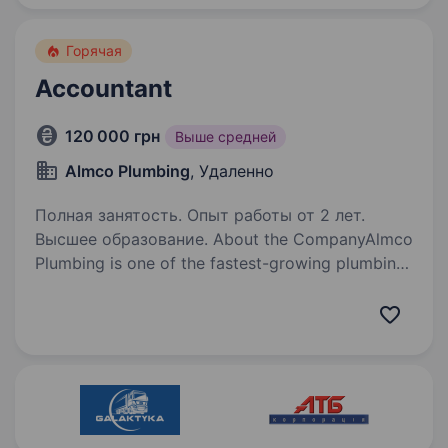
випробувального…
Горячая
Accountant
120 000 грн
Выше средней
Almco Plumbing
, Удаленно
Полная занятость. Опыт работы от 2 лет.
Высшее образование. About the CompanyAlmco
Plumbing is one of the fastest-growing plumbing
companies in California, specializing in epoxy
pipe lining and trenchless sewer repair. Operating
since 2001 and under Ukrainian ownership since…