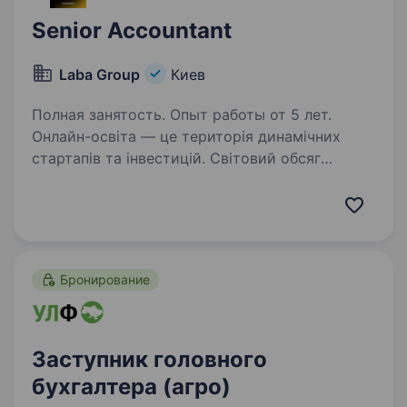
Senior Accountant
Laba Group
Киев
Полная занятость. Опыт работы от 5 лет.
Онлайн-освіта — це територія динамічних
стартапів та інвестицій. Cвітовий обсяг
EdTech вже становить понад $400 мільярдів.
Ми, командаLaba Group, стартували 10 років
тому — та вже є EdTech-лідерами в Східній
Європі…
Бронирование
Заступник головного
бухгалтера (агро)