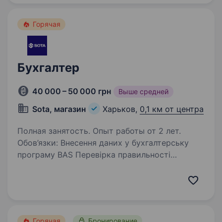
Горячая
Бухгалтер
40 000 – 50 000 грн
Выше средней
Sota, магазин
Харьков,
0,1 км от центра
Полная занятость. Опыт работы от 2 лет.
Обов’язки: Внесення даних у бухгалтерську
програму BAS Перевірка правильності
оформлення первинних документів та їх
відображення в обліку Складання та подання
фінансової та податкової звітності (ДПС,
статистика)…
Горячая
Бронирование