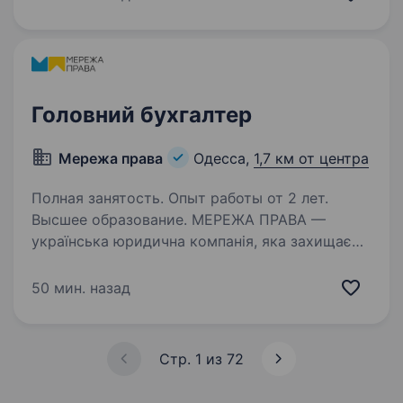
економіка); Відмінні знання бухгалтерського,
податкового обліку; Знання…
Головний бухгалтер
Мережа права
Одесса,
1,7 км от центра
Полная занятость. Опыт работы от 2 лет.
Высшее образование. МЕРЕЖА ПРАВА —
українська юридична компанія, яка захищає
права людей у взаємодії з державою,
вибудовуючи якісний, технологічний і
50 мин. назад
системний юридичний сервіс. Ми шукаємо
досвідченого Головного бухгалтера, який
візьме…
Стр. 1 из 72