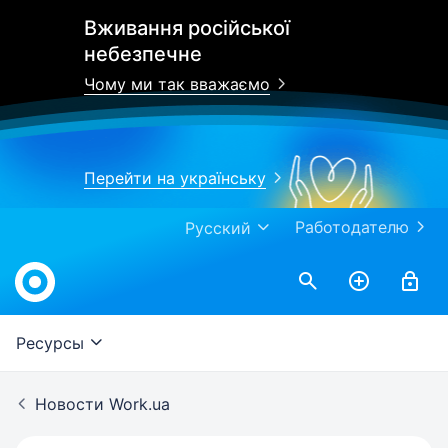
Вживання російської
небезпечне
Чому ми так вважаємо
Перейти на українську
Работодателю
Русский
Work.ua
Ресурсы
Новости Work.ua