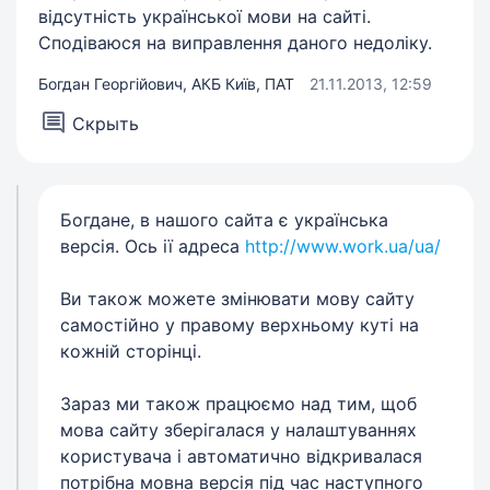
відсутність української мови на сайті.
Сподіваюся на виправлення даного недоліку.
Богдан Георгійович, АКБ Київ, ПАТ
21.11.2013, 12:59
Скрыть
Богдане, в нашого сайта є українська
версія. Ось ії адреса
http://www.work.ua/ua/
Ви також можете змінювати мову сайту
самостійно у правому верхньому куті на
кожній сторінці.
Зараз ми також працюємо над тим, щоб
мова сайту зберігалася у налаштуваннях
користувача і автоматично відкривалася
потрібна мовна версія під час наступного