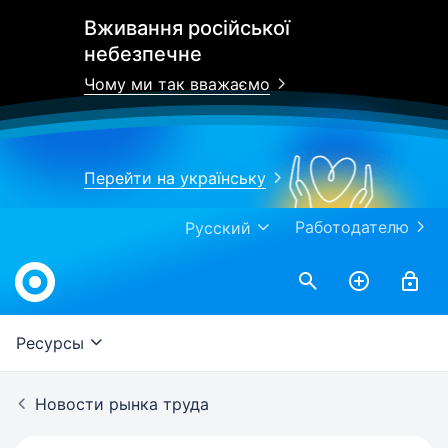
Вживання російської
небезпечне
Чому ми так вважаємо
Перейти на українську
Работодателю
Русский
Work.ua
Ресурсы
Новости рынка труда