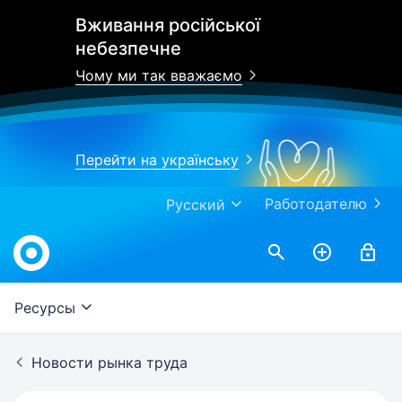
Вживання російської
небезпечне
Чому ми так вважаємо
Перейти на українську
Работодателю
Русский
Work.ua
Ресурсы
Новости рынка труда