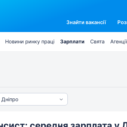
Знайти
вакансії
Роз
Новини ринку праці
Зарплати
Свята
Агенції
нсист: середня зарплата у Д