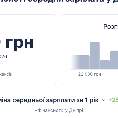
Розп
 грн
026
кансій
22 000 грн
іна середньої зарплати
за
1 рік
+2
«Фінансист» у Дніпрі