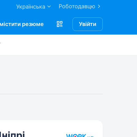
Роботодавцю
Українська
містити
резюме
Увійти
ніпрі