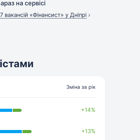
араз на сервісі
7 вакансій
«Фінансист» у Дніпрі
містами
Зміна за рік
+14%
+13%