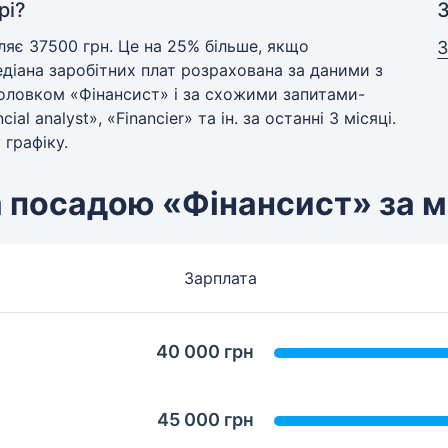
рі?
З
ляє 37500 грн. Це на 25% більше, якщо
3
діана заробітних плат розрахована за даними з
аголовком «Фінансист» і за схожими запитами-
l analyst», «Financier» та ін. за останні 3 місяці.
 графіку.
а посадою «Фінансист» за 
Зарплата
40 000 грн
45 000 грн