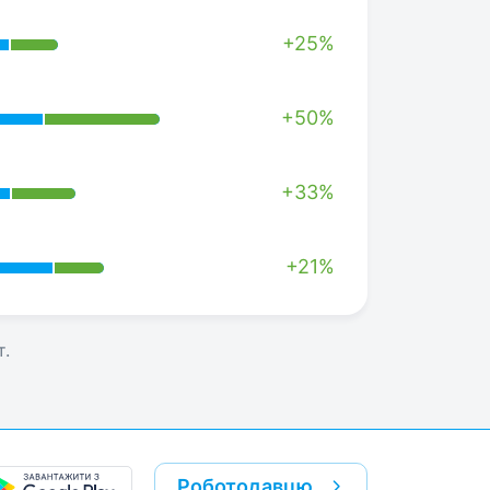
+25%
+50%
+33%
+21%
т.
Роботодавцю