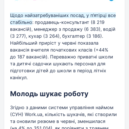
Щодо найзатребуваніших посад, у п’ятірці все
стабільно
: продавець-консультант (8 219
вакансій), менеджер з продажу (6 383), водій
(3 277), кухар (3 264), бухгалтер (3 186).
Найбільший приріст у червні показала
вакансія вчителя початкових класів (+44%
до 187 вакансій). Переважно приватні школи
та дитячі садочки шукають персонал для
підготовки дітей до школи в період літніх
канікул.
Молодь шукає роботу
Згідно з даними системи управління наймом
(СУН) Work.ua, кількість шукачів, які створили
та оновили резюме в червні, зменшилася
(на 4% до 351 014), як порівняти з травнем.