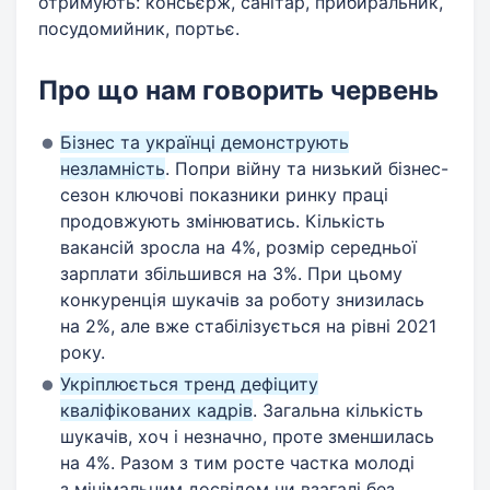
отримують: консьєрж, санітар, прибиральник,
посудомийник, портьє.
Про що нам говорить червень
Бізнес та українці демонструють
незламність
. Попри війну та низький бізнес-
сезон ключові показники ринку праці
продовжують змінюватись. Кількість
вакансій зросла на 4%, розмір середньої
зарплати збільшився на 3%. При цьому
конкуренція шукачів за роботу знизилась
на 2%, але вже стабілізується на рівні 2021
року.
Укріплюється тренд дефіциту
кваліфікованих кадрів
. Загальна кількість
шукачів, хоч і незначно, проте зменшилась
на 4%. Разом з тим росте частка молоді
з мінімальним досвідом чи взагалі без