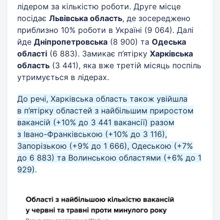
лідером за кількістю роботи. Друге місце
посідає
Львівська область
, де зосереджено
приблизно 10% роботи в Україні (9 064). Далі
йде
Дніпропетровська
(8 900) та
Одеська
області
(6 883). Замикає п’ятірку
Харківська
область
(3 441), яка вже третій місяць поспіль
утримується в лідерах.
До речі, Харківська область також увійшла
в п’ятірку областей з найбільшим приростом
вакансій (+10% до 3 441 вакансії) разом
з Івано-Франківською (+10% до 3 116),
Запорізькою (+9% до 1 666), Одеською (+7%
до 6 883) та Волинською областями (+6% до 1
929)
.