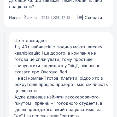
дітсадочка. Що заважає такій людині плідно
працювати?
Сховати
Наталія Йолкіна
17.12.2024, 17:12
Це ж очевидно:
1. у 40+ найчастіше людина мають високу
кваліфікацію і це дорого, а компанія не
готова це сплачувати, тому простіше
звинуватити кандидата у "віці", ніж чесно
сказати про Overqualified.
Не всі компанії готові платити, рідко хто з
рекрутерів працює прозоро і має сміливість
це сказати.
Адже дешевше найняти лекокерованого
"кнутом і пряникім" голодного студента, в
ідеалі приїжджого, який працюватиме "за
їжу" і за перспективи "світлого