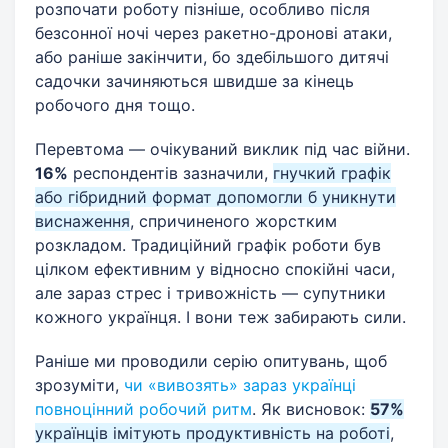
розпочати роботу пізніше, особливо після
безсонної ночі через ракетно-дронові атаки,
або раніше закінчити, бо здебільшого дитячі
садочки зачиняються швидше за кінець
робочого дня тощо.
Перевтома — очікуваний виклик під час війни.
16%
респондентів зазначили,
гнучкий графік
або гібридний формат допомогли б уникнути
виснаження
, спричиненого жорстким
розкладом. Традиційний графік роботи був
цілком ефективним у відносно спокійні часи,
але зараз стрес і тривожність — супутники
кожного українця. І вони теж забирають сили.
Раніше ми проводили серію опитувань, щоб
зрозуміти,
чи «вивозять» зараз українці
повноцінний робочий ритм
. Як висновок:
57%
українців імітують продуктивність на роботі
,