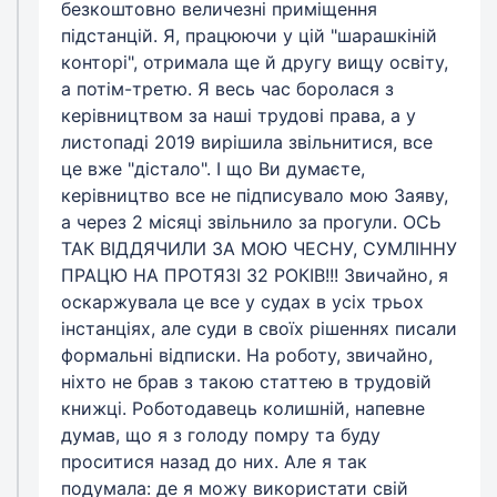
безкоштовно величезні приміщення
підстанцій. Я, працюючи у цій "шарашкіній
конторі", отримала ще й другу вищу освіту,
а потім-третю. Я весь час боролася з
керівництвом за наші трудові права, а у
листопаді 2019 вирішила звільнитися, все
це вже "дістало". І що Ви думаєте,
керівництво все не підписувало мою Заяву,
а через 2 місяці звільнило за прогули. ОСЬ
ТАК ВІДДЯЧИЛИ ЗА МОЮ ЧЕСНУ, СУМЛІННУ
ПРАЦЮ НА ПРОТЯЗІ 32 РОКІВ!!! Звичайно, я
оскаржувала це все у судах в усіх трьох
інстанціях, але суди в своїх рішеннях писали
формальні відписки. На роботу, звичайно,
ніхто не брав з такою статтею в трудовій
книжці. Роботодавець колишній, напевне
думав, що я з голоду помру та буду
проситися назад до них. Але я так
подумала: де я можу використати свій