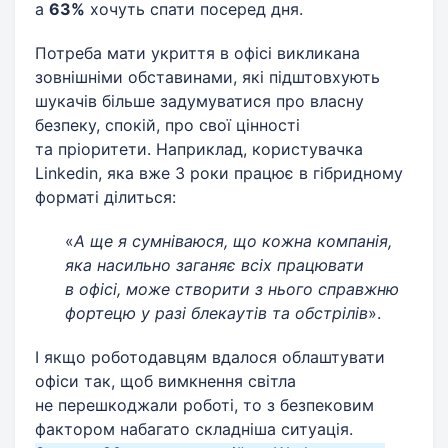
а
63%
хочуть спати посеред дня.
Потреба мати укриття в офісі викликана
зовнішніми обставинами, які підштовхують
шукачів більше задумуватися про власну
безпеку, спокій, про свої цінності
та пріоритети. Наприклад, користувачка
Linkedin, яка вже 3 роки працює в гібридному
форматі ділиться:
«
А ще я сумніваюся, що кожна компанія,
яка насильно заганяє всіх працювати
в офісі, може створити з нього справжню
фортецю у разі блекаутів та обстрілів
».
І якщо роботодавцям вдалося облаштувати
офіси так, щоб вимкнення світла
не перешкоджали роботі, то з безпековим
фактором набагато складніша ситуація.