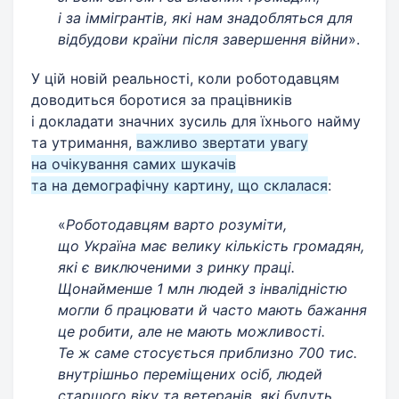
і за іммігрантів, які нам знадобляться для
відбудови країни після завершення війни
».
У цій новій реальності, коли роботодавцям
доводиться боротися за працівників
і докладати значних зусиль для їхнього найму
та утримання,
важливо звертати увагу
на очікування самих шукачів
та на демографічну картину, що склалася
:
«
Роботодавцям варто розуміти,
що Україна має велику кількість громадян,
які є виключеними з ринку праці.
Щонайменше 1 млн людей з інвалідністю
могли б працювати й часто мають бажання
це робити, але не мають можливості.
Те ж саме стосується приблизно 700 тис.
внутрішньо переміщених осіб, людей
старшого віку та ветеранів, які будуть