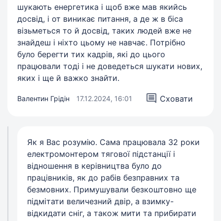
шукають енергетика і щоб вже мав якийсь
досвід, і от виникає питання, а де ж в біса
візьметься то й досвід, таких людей вже не
знайдеш і ніхто цьому не навчає. Потрібно
було берегти тих кадрів, які до цього
працювали тоді і не доведеться шукати нових,
яких і ще й важко знайти.
Сховати
Валентин Грідін
17.12.2024, 16:01
Як я Вас розумію. Сама працювала 32 роки
електромонтером тягової підстанції і
відношення в керівництва було до
працівників, як до рабів безправних та
безмовних. Примушували безкоштовно ще
підмітати величезний двір, а взимку-
відкидати сніг, а також мити та прибирати