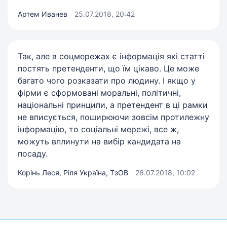
Артем Иванев
25.07.2018, 20:42
Так, але в соцмережах є інформація які статті
постять претенденти, що їм цікаво. Це може
багато чого розказати про людину. І якщо у
фірми є сформовані моральні, політичні,
національні принципи, а претендент в ці рамки
не вписується, поширюючи зовсім протилежну
інформацію, то соціальні мережі, все ж,
можуть вплинути на вибір кандидата на
посаду.
Корінь Леся, Ріля Україна, ТзОВ
26.07.2018, 10:02