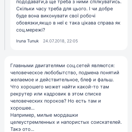
пододавати,а ще треба з ними спілкуватись.
Скільки часу треба для цього. І чи добре
буде вона виконувати свої робочі
обовязки,якщо в неї є така цікава справа як
соц.мережі?
Iruna Tunuk
24.07.2018, 22:05
Главными двигателями соц.сетей являются:
человеческое любобытство, подмена понятий
желаемое и действительное, блеф и фальш.
Что хорошего может найти какой-то там
рекрутер или кадровик в этом списке
человеческих пороков? Но есть там и
хорошее...
Например, милые мордашки
целеустремленных и напористых соискателей.
Такэ ото...