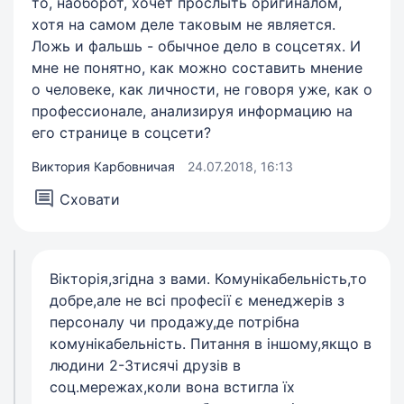
то, наоборот, хочет прослыть оригиналом,
хотя на самом деле таковым не является.
Ложь и фальшь - обычное дело в соцсетях. И
мне не понятно, как можно составить мнение
о человеке, как личности, не говоря уже, как о
профессионале, анализируя информацию на
его странице в соцсети?
Виктория Карбовничая
24.07.2018, 16:13
Сховати
Вікторія,згідна з вами. Комунікабельність,то
добре,але не всі професії є менеджерів з
персоналу чи продажу,де потрібна
комунікабельність. Питання в іншому,якщо в
людини 2-3тисячі друзів в
соц.мережах,коли вона встигла їх