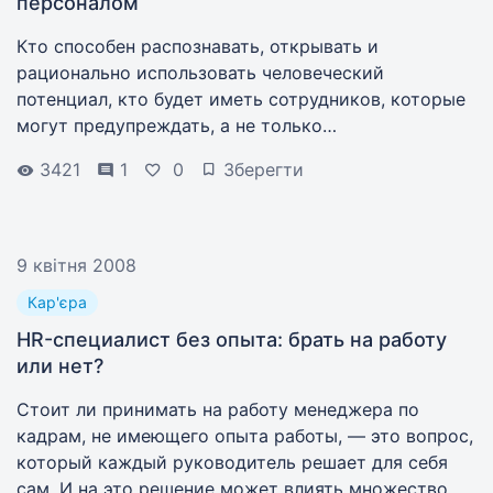
персоналом
Кто способен распознавать, открывать и
рационально использовать человеческий
потенциал, кто будет иметь сотрудников, которые
могут предупреждать, а не только
постреагировать, опережать, а не только
3421
1
0
Зберегти
исправлять — тот будет обладать капиталом
капиталов.
9 квітня 2008
Кар'єра
HR-специалист без опыта: брать на работу
или нет?
Стоит ли принимать на работу менеджера по
кадрам, не имеющего опыта работы, — это вопрос,
который каждый руководитель решает для себя
сам. И на это решение может влиять множество