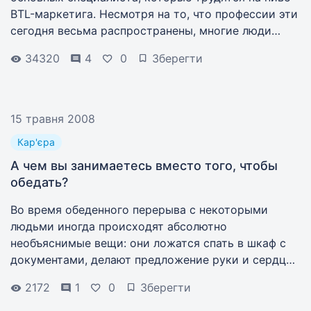
BTL-маркетига. Несмотря на то, что профессии эти
сегодня весьма распространены, многие люди
слабо представляют себе, кто это такие и чем они
34320
4
0
Зберегти
занимаются.
15 травня 2008
Кар'єра
А чем вы занимаетесь вместо того, чтобы
обедать?
Во время обеденного перерыва с некоторыми
людьми иногда происходят абсолютно
необъяснимые вещи: они ложатся спать в шкаф с
документами, делают предложение руки и сердца,
занимаются шейпингом в туалете... Не замечали? А
2172
1
0
Зберегти
мы заметили.