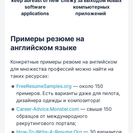
keep abreast of new
слежу за выходом новых
software
компьютерных
applications
приложений
Примеры резюме на
английском языке
Конкретные примеры резюме на английском
для множества профессий можно найти на
таких ресурсах:
FreeResumeSamples.org
— около 150
примеров. Есть варианты даже для пилота,
дизайнера одежды и композитора!
Career-Advice.Monster.com
— свыше 150
образцов от международного
рекрутингового портала;
How-To-Write-A-Resume.Org
— 30 вариантов