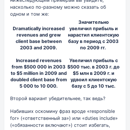
насколько по-разному можно сказать об
одном и том же:
Значительно
Dramatically increased
увеличил прибыль и
revenues and grew
нарастил клиентскую
client base between
базу в период с 2003
2003 and 2009.
по 2009 гг.
Increased revenues
Увеличил прибыль с
from $500 000 in 2003
$500 тыс. в 2003 г. до
to $5 million in 2009 and
$5 млн в 2009 г. и
doubled client base from
удвоил клиентскую
5 000 to 10 000.
базу с 5 до 10 тыс.
Второй вариант убедительнее, так ведь?
Набивших оскомину фраз вроде «responsible
for» («ответственный за») или «duties include»
(«обязанности включают») стоит избегать,