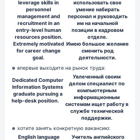
leverage skills in
использовать свое
personnel
умение набирать
management and
персонал и руководить
recruitment in an
им на начальной
entry-level human
позиции в кадровом
resources position.
отделе.
Extremely motivated
Имею большое желание
for career change
сменить род
goal.
деятельности.
впервые выходите на рынок труда:
Увлеченный своим
Dedicated Computer
делом специалист по
Information Systems
компьютерным
graduate pursuing a
информационным
help-desk position.
системам ищет работу в
службе технической
поддержки.
хотите занять конкретную вакансию:
English language
Учитель английского