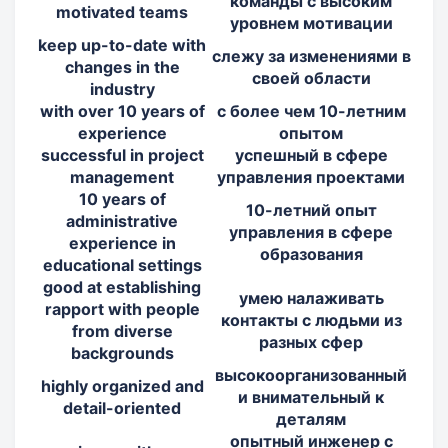
команды с высоким
motivated teams
уровнем мотивации
keep up-to-date with
слежу за изменениями в
changes in the
своей области
industry
with over 10 years of
с более чем 10-летним
experience
опытом
successful in project
успешный в сфере
management
управления проектами
10 years of
10-летний опыт
administrative
управления в сфере
experience in
образования
educational settings
good at establishing
умею налаживать
rapport with people
контакты с людьми из
from diverse
разных сфер
backgrounds
высокоорганизованный
highly organized and
и внимательный к
detail-oriented
деталям
опытный инженер с