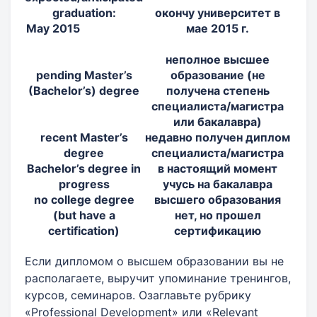
graduation:
окончу университет в
May 2015
мае 2015 г.
неполное высшее
pending Master’s
образование (не
(Bachelor’s) degree
получена степень
специалиста/магистра
или бакалавра)
recent Master’s
недавно получен диплом
degree
специалиста/магистра
Bachelor’s degree in
в настоящий момент
progress
учусь на бакалавра
no college degree
высшего образования
(but have a
нет, но прошел
certification)
сертификацию
Если дипломом о высшем образовании вы не
располагаете, выручит упоминание тренингов,
курсов, семинаров. Озаглавьте рубрику
«Professional Development» или «Relevant