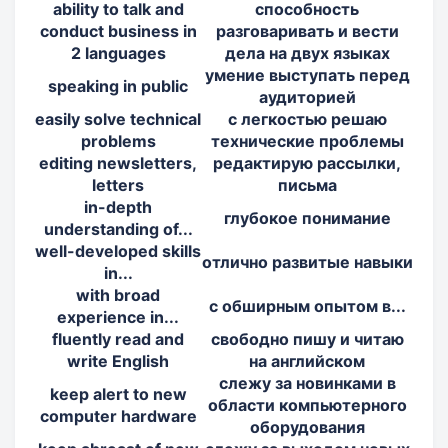
ability to talk and
способность
conduct business in
разговаривать и вести
2 languages
дела на двух языках
умение выступать перед
speaking in public
аудиторией
easily solve technical
с легкостью решаю
problems
технические проблемы
editing newsletters,
редактирую рассылки,
letters
письма
in-depth
глубокое понимание
understanding of...
well-developed skills
отлично развитые навыки
in...
with broad
с обширным опытом в...
experience in...
fluently read and
свободно пишу и читаю
write English
на английском
слежу за новинками в
keep alert to new
области компьютерного
computer hardware
оборудования