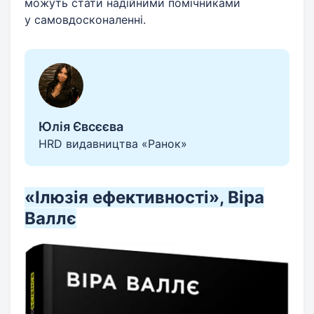
можуть стати надійними помічниками
у самовдосконаленні.
Юлія Євсєєва
HRD видавництва «Ранок»
«Ілюзія ефективності», Віра
Валлє