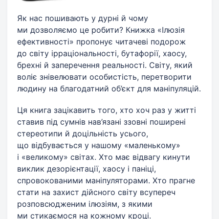
Як нас пошивають у дурні й чому
ми дозволяємо це робити? Книжка «Ілюзія
ефективності» пропонує читачеві подорож
до світу ірраціональності, бутафорії, хаосу,
брехні й заперечення реальності. Світу, який
воліє знівелювати особистість, перетворити
людину на благодатний об’єкт для маніпуляцій.
Ця книга зацікавить того, хто хоч раз у житті
ставив під сумнів нав’язані ззовні поширені
стереотипи й доцільність усього,
що відбувається у нашому «маленькому»
і «великому» світах. Хто має відвагу кинути
виклик дезорієнтації, хаосу і паніці,
спровокованими маніпуляторами. Хто прагне
стати на захист дійсного світу всупереч
розповсюдженим ілюзіям, з якими
ми стикаємося на кожному кроці.