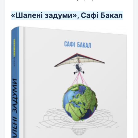
«Шалені задуми», Сафі Бакал