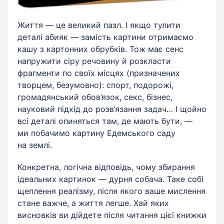
Життя — це великий пазл. І якщо тулити
деталі абияк — замість картини отримаємо
кашу з картонних обрубків. Тож має сенс
напружити сіру речовину й розкласти
фрагменти по своїх місцях (призначених
творцем, безумовно): спорт, подорожі,
громадянський обов’язок, секс, бізнес,
науковий підхід до розв’язання задач… І щойно
всі деталі опиняться там, де мають бути, —
ми побачимо картину Едемського саду
на землі.
Конкретна, логічна відповідь, чому збирання
ідеальних картинок — дурня собача. Таке собі
щеплення реалізму, після якого ваше мислення
стане важче, а життя легше. Хай яких
висновків ви дійдете після читання цієї книжки