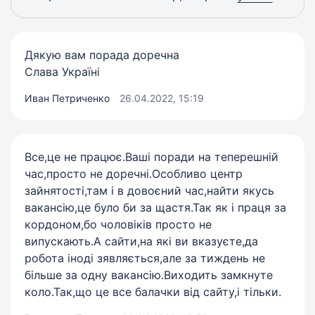
Дякую вам порада доречна
Слава Україні
Иван Петриченко
26.04.2022, 15:19
Все,це не працює.Ваші поради на теперешній
час,просто не доречні.Особливо центр
зайнятості,там і в довоєний час,найти якусь
вакансію,це було би за щастя.Так як і праця за
кордоном,бо чоловіків просто не
випускають.А сайти,на які ви вказуєте,да
робота іноді зявляється,але за тиждень не
більше за одну вакансію.Виходить замкнуте
коло.Так,що це все балачки від сайту,і тільки.