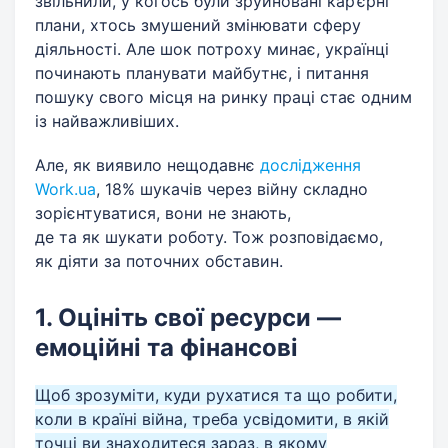
звільнили, у когось були зруйновані кар’єрні
плани, хтось змушений змінювати сферу
діяльності. Але шок потроху минає, українці
починають планувати майбутнє, і питання
пошуку свого місця на ринку праці стає одним
із найважливіших.
Але, як виявило нещодавнє
дослідження
Work.ua
, 18% шукачів через війну складно
зорієнтуватися, вони не знають,
де та як шукати роботу. Тож розповідаємо,
як діяти за поточних обставин.
1. Оцініть свої ресурси —
емоційні та фінансові
Щоб зрозуміти, куди рухатися та що робити,
коли в країні війна, треба усвідомити, в якій
точці ви знаходитеся зараз, в якому