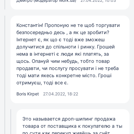
Дмитро (модератор Work.ua)
27.04.2022, 10:03
Константін! Пропоную не те щоб торгувати
безпосередньо десь , а як це зробити?
Інтернет є, як що є тоді вже зможеш
долучитися до спільноти і ринку. Грошей
нема в інтернеті є люди які платять, за
щось. Опануй чим небудь, тобто товар
продавти, чи послугу просувати і не треба
тоді мати якесь конкретне місто. Гроші
отримуєш, тоді все є.
Boris Kirpet
27.04.2022, 18:22
Это называется дроп-шипинг продажа
товара от поставщика к покупателю а ты
по сути как перекуп живёшь за счёт